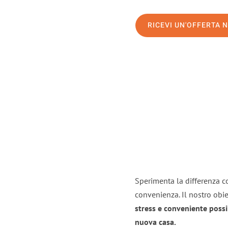
RICEVI UN'OFFERTA 
Sperimenta la differenza con
convenienza. Il nostro obie
stress e conveniente possi
nuova casa.