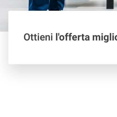
Ottieni
l'offerta migli