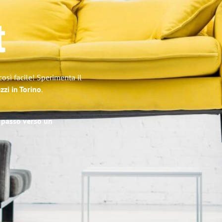
t
osì facile! Sperimenta il
zzi in Torino
.
o passo verso un