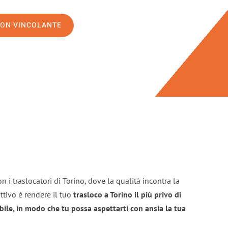
NON VINCOLANTE
 i traslocatori di Torino, dove la qualità incontra la
ttivo è rendere il tuo
trasloco a Torino il più privo di
bile, in modo che tu possa aspettarti con ansia la tua