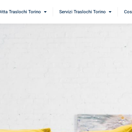
Ditta Traslochi Torino
Servizi Traslochi Torino
Cost