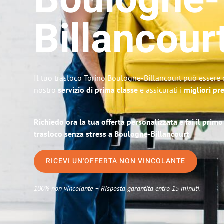
Boulogne-
Billancour
Il tuo trasloco Torino Boulogne-Billancourt può essere c
nostro
servizio di prima classe
e assicurati i
migliori pre
Richiedo ora la tua offerta personalizzata e fai il prim
trasloco senza stress a Boulogne-Billancourt
RICEVI UN'OFFERTA NON VINCOLANTE
100% non vincolante – Risposta garantita entro 15 minuti.