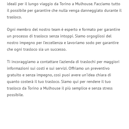
ideali per il lungo viaggio da Torino a Mulhouse. Facciamo tutto
il possibile per garantire che nulla venga danneggiato durante il
trasloco.
Ogni membro del nostro team è esperto e formato per garantire
un processo di trasloco senza intoppi. Siamo orgogliosi del
nostro impegno per l’eccellenza e lavoriamo sodo per garantire
che ogni trasloco sia un successo.
Ti incoraggiamo a contattare l’azienda di traslochi per maggiori
informazioni sui costi e sui servizi. Offriamo un preventivo
gratuito e senza impegno, così puoi avere un’idea chiara di
quanto costerà il tuo trasloco. Siamo qui per rendere il tuo
trasloco da Torino a Mulhouse il più semplice e senza stress
possibile.
Traslochi Torino in numeri: