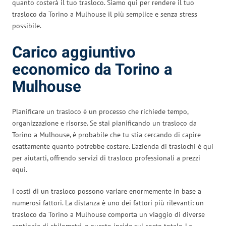
quanto costerà il tuo trasloco. Siamo qui per rendere il tuo
trasloco da Torino a Mulhouse il più semplice e senza stress
possibile.
Carico aggiuntivo
economico da Torino a
Mulhouse
Planificare un trasloco è un processo che richiede tempo,
organizzazione e risorse. Se stai pianificando un trasloco da
Torino a Mulhouse, è probabile che tu stia cercando di capire
esattamente quanto potrebbe costare. L’azienda di traslochi è qui
per aiutarti, offrendo servizi di trasloco professionali a prezzi
equi.
I costi di un trasloco possono variare enormemente in base a
numerosi fattori. La distanza è uno dei fattori più rilevanti: un
trasloco da Torino a Mulhouse comporta un viaggio di diverse
centinaia di chilometri, e questo incide sul costo totale. La