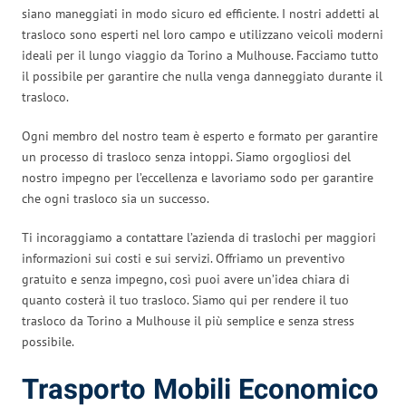
siano maneggiati in modo sicuro ed efficiente. I nostri addetti al
trasloco sono esperti nel loro campo e utilizzano veicoli moderni
ideali per il lungo viaggio da Torino a Mulhouse. Facciamo tutto
il possibile per garantire che nulla venga danneggiato durante il
trasloco.
Ogni membro del nostro team è esperto e formato per garantire
un processo di trasloco senza intoppi. Siamo orgogliosi del
nostro impegno per l’eccellenza e lavoriamo sodo per garantire
che ogni trasloco sia un successo.
Ti incoraggiamo a contattare l’azienda di traslochi per maggiori
informazioni sui costi e sui servizi. Offriamo un preventivo
gratuito e senza impegno, così puoi avere un’idea chiara di
quanto costerà il tuo trasloco. Siamo qui per rendere il tuo
trasloco da Torino a Mulhouse il più semplice e senza stress
possibile.
Trasporto Mobili Economico