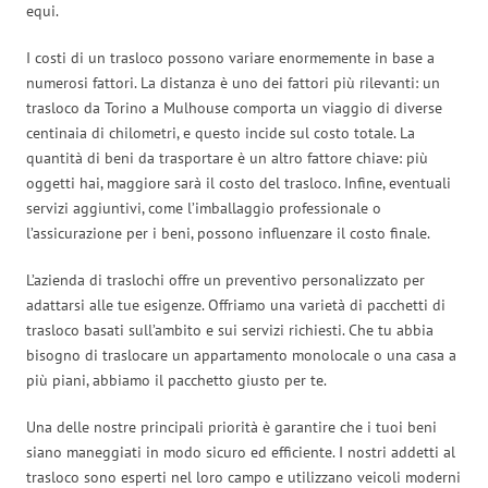
equi.
I costi di un trasloco possono variare enormemente in base a
numerosi fattori. La distanza è uno dei fattori più rilevanti: un
trasloco da Torino a Mulhouse comporta un viaggio di diverse
centinaia di chilometri, e questo incide sul costo totale. La
quantità di beni da trasportare è un altro fattore chiave: più
oggetti hai, maggiore sarà il costo del trasloco. Infine, eventuali
servizi aggiuntivi, come l’imballaggio professionale o
l’assicurazione per i beni, possono influenzare il costo finale.
L’azienda di traslochi offre un preventivo personalizzato per
adattarsi alle tue esigenze. Offriamo una varietà di pacchetti di
trasloco basati sull’ambito e sui servizi richiesti. Che tu abbia
bisogno di traslocare un appartamento monolocale o una casa a
più piani, abbiamo il pacchetto giusto per te.
Una delle nostre principali priorità è garantire che i tuoi beni
siano maneggiati in modo sicuro ed efficiente. I nostri addetti al
trasloco sono esperti nel loro campo e utilizzano veicoli moderni