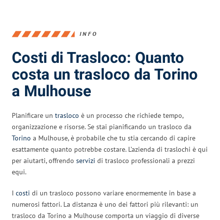
INFO
Costi di Trasloco: Quanto
costa un trasloco da Torino
a Mulhouse
Planificare un
trasloco
è un processo che richiede tempo,
organizzazione e risorse. Se stai pianificando un trasloco da
Torino
a Mulhouse, è probabile che tu stia cercando di capire
esattamente quanto potrebbe costare. L’azienda di traslochi è qui
per aiutarti, offrendo
servizi
di trasloco professionali a prezzi
equi.
I
costi
di un trasloco possono variare enormemente in base a
numerosi fattori. La distanza è uno dei fattori più rilevanti: un
trasloco da Torino a Mulhouse comporta un viaggio di diverse