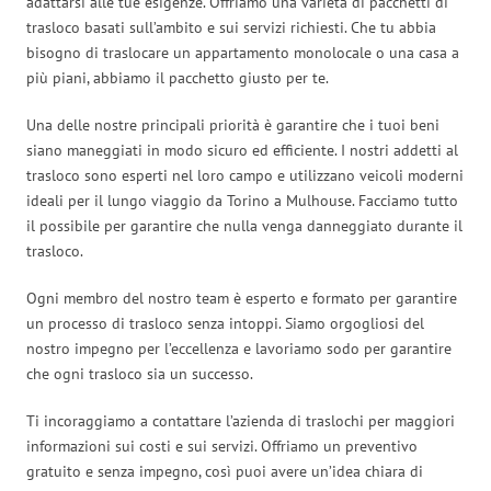
adattarsi alle tue esigenze. Offriamo una varietà di pacchetti di
trasloco basati sull’ambito e sui servizi richiesti. Che tu abbia
bisogno di traslocare un appartamento monolocale o una casa a
più piani, abbiamo il pacchetto giusto per te.
Una delle nostre principali priorità è garantire che i tuoi beni
siano maneggiati in modo sicuro ed efficiente. I nostri addetti al
trasloco sono esperti nel loro campo e utilizzano veicoli moderni
ideali per il lungo viaggio da Torino a Mulhouse. Facciamo tutto
il possibile per garantire che nulla venga danneggiato durante il
trasloco.
Ogni membro del nostro team è esperto e formato per garantire
un processo di trasloco senza intoppi. Siamo orgogliosi del
nostro impegno per l’eccellenza e lavoriamo sodo per garantire
che ogni trasloco sia un successo.
Ti incoraggiamo a contattare l’azienda di traslochi per maggiori
informazioni sui costi e sui servizi. Offriamo un preventivo
gratuito e senza impegno, così puoi avere un’idea chiara di