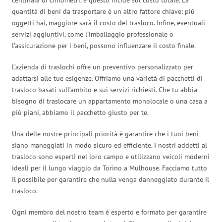
quantità di beni da trasportare è un altro fattore chiave: più
oggetti hai, maggiore sarà il costo del trasloco. Infine, eventuali
servizi aggiuntivi, come l’imballaggio professionale o
l’assicurazione per i beni, possono influenzare il costo finale.
L’azienda di traslochi offre un preventivo personalizzato per
adattarsi alle tue esigenze. Offriamo una varietà di pacchetti di
trasloco basati sull’ambito e sui servizi richiesti. Che tu abbia
bisogno di traslocare un appartamento monolocale o una casa a
più piani, abbiamo il pacchetto giusto per te.
Una delle nostre principali priorità è garantire che i tuoi beni
siano maneggiati in modo sicuro ed efficiente. I nostri addetti al
trasloco sono esperti nel loro campo e utilizzano veicoli moderni
ideali per il lungo viaggio da Torino a Mulhouse. Facciamo tutto
il possibile per garantire che nulla venga danneggiato durante il
trasloco.
Ogni membro del nostro team è esperto e formato per garantire