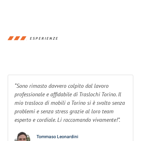
ESPERIENZE
“Sono rimasto davvero colpito dal lavoro
professionale e affidabile di Traslochi Torino. Il
mio trasloco di mobili a Torino si è svolto senza
problemi e senza stress grazie al loro team
esperto e cordiale. Li raccomando vivamente!”.
Tommaso Leonardini