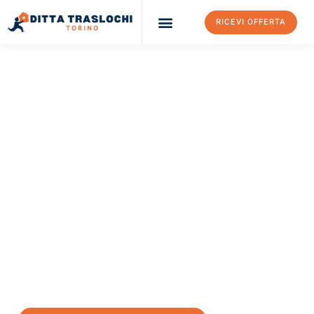
RICEVI OFFERTA
Ditta Traslochi Torino
Servizi Traslochi Torino
Costi e prezzi
TRASLOCHI TORINO
Traslochi Torino
Mulhouse
Il tuo trasloco Torino Mulhouse può essere così facile!
Sperimenta il nostro
servizio di prima classe
e assicurati i
migliori prezzi in Torino
.
Richiedo ora la tua offerta personalizzata e fai il primo passo
verso un trasloco senza stress a Mulhouse