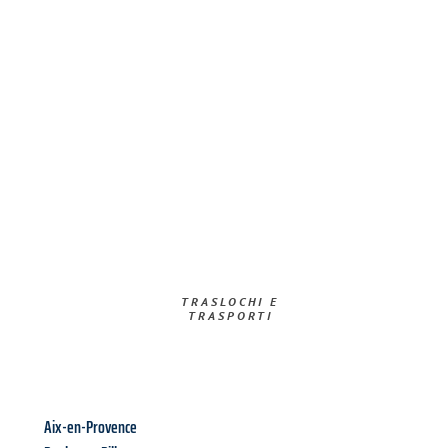
TRASLOCHI E
TRASPORTI​
Aix-en-Provence