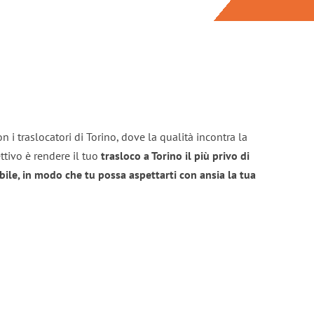
 i traslocatori di Torino, dove la qualità incontra la
ttivo è rendere il tuo
trasloco a Torino il più privo di
bile, in modo che tu possa aspettarti con ansia la tua