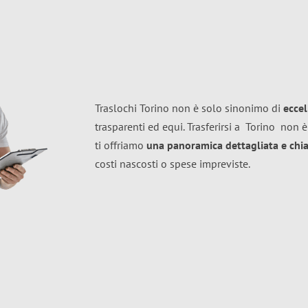
Traslochi Torino non è solo sinonimo di
ecce
trasparenti ed equi. Trasferirsi a
Torino
non è
ti offriamo
una panoramica dettagliata e chiar
costi nascosti o spese impreviste.