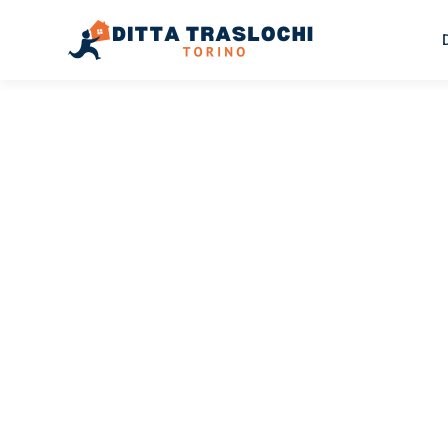
TRASLOCHI TORINO
Traslochi
Torino
Ca
Il tuo trasloco Torino Cacak può essere così facile! Spe