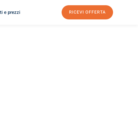
i e prezzi
RICEVI OFFERTA