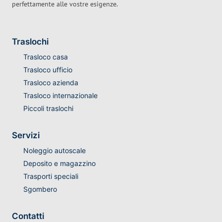
perfettamente alle vostre esigenze.
Traslochi
Trasloco casa
Trasloco ufficio
Trasloco azienda
Trasloco internazionale
Piccoli traslochi
Servizi
Noleggio autoscale
Deposito e magazzino
Trasporti speciali
Sgombero
Contatti