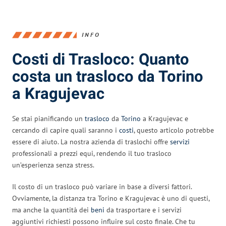
INFO
Costi di Trasloco: Quanto
costa un trasloco da Torino
a Kragujevac
Se stai pianificando un
trasloco
da
Torino
a Kragujevac e
cercando di capire quali saranno i
costi
, questo articolo potrebbe
essere di aiuto. La nostra azienda di traslochi offre
servizi
professionali a prezzi equi, rendendo il tuo trasloco
un’esperienza senza stress.
Il costo di un trasloco può variare in base a diversi fattori.
Ovviamente, la distanza tra Torino e Kragujevac è uno di questi,
ma anche la quantità dei
beni
da trasportare e i servizi
aggiuntivi richiesti possono influire sul costo finale. Che tu