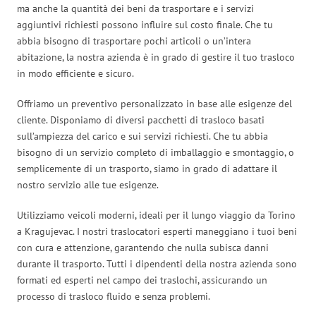
ma anche la quantità dei beni da trasportare e i servizi
aggiuntivi richiesti possono influire sul costo finale. Che tu
abbia bisogno di trasportare pochi articoli o un’intera
abitazione, la nostra azienda è in grado di gestire il tuo trasloco
in modo efficiente e sicuro.
Offriamo un preventivo personalizzato in base alle esigenze del
cliente. Disponiamo di diversi pacchetti di trasloco basati
sull’ampiezza del carico e sui servizi richiesti. Che tu abbia
bisogno di un servizio completo di imballaggio e smontaggio, o
semplicemente di un trasporto, siamo in grado di adattare il
nostro servizio alle tue esigenze.
Utilizziamo veicoli moderni, ideali per il lungo viaggio da Torino
a Kragujevac. I nostri traslocatori esperti maneggiano i tuoi beni
con cura e attenzione, garantendo che nulla subisca danni
durante il trasporto. Tutti i dipendenti della nostra azienda sono
formati ed esperti nel campo dei traslochi, assicurando un
processo di trasloco fluido e senza problemi.