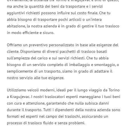
ma anche la quantità dei beni da trasportare e i servizi
aggiuntivi richiesti possono influire sul costo finale. Che tu
abbia bisogno di trasportare pochi articoli o un’intera
abitazione, la nostra azienda è in grado di gestire il tuo trasloco
in modo efficiente e sicuro.
Offriamo un preventivo personalizzato in base alle esigenze del
cliente. Disponiamo di diversi pacchetti di trasloco basati
sull’ampiezza del carico e sui servizi richiesti. Che tu abbia
bisogno di un servizio completo di imballaggio e smontaggio, o
semplicemente di un trasporto, siamo in grado di adattare il
nostro servizio alle tue esigenze.
Utilizziamo veicoli moderni, ideali per il lungo viaggio da Torino
a Kragujevac. I nostri traslocatori esperti maneggiano i tuoi beni
con cura e attenzione, garantendo che nulla subisca danni
durante il trasporto. Tutti i dipendenti della nostra azienda sono
formati ed esperti nel campo dei traslochi, assicurando un
processo di trasloco fluido e senza problemi.