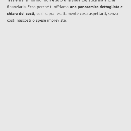
Trasferirsi a
Torino
non è solo una sfida logistica ma anche
finanziaria. Ecco perché ti offriamo
una panoramica dettagliata e
chiara dei costi,
così saprai esattamente cosa aspettarti, senza
costi nascosti o spese impreviste.