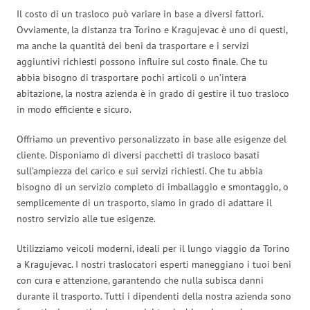
Il costo di un trasloco può variare in base a diversi fattori.
Ovviamente, la distanza tra Torino e Kragujevac è uno di questi,
ma anche la quantità dei beni da trasportare e i servizi
aggiuntivi richiesti possono influire sul costo finale. Che tu
abbia bisogno di trasportare pochi articoli o un’intera
abitazione, la nostra azienda è in grado di gestire il tuo trasloco
in modo efficiente e sicuro.
Offriamo un preventivo personalizzato in base alle esigenze del
cliente. Disponiamo di diversi pacchetti di trasloco basati
sull’ampiezza del carico e sui servizi richiesti. Che tu abbia
bisogno di un servizio completo di imballaggio e smontaggio, o
semplicemente di un trasporto, siamo in grado di adattare il
nostro servizio alle tue esigenze.
Utilizziamo veicoli moderni, ideali per il lungo viaggio da Torino
a Kragujevac. I nostri traslocatori esperti maneggiano i tuoi beni
con cura e attenzione, garantendo che nulla subisca danni
durante il trasporto. Tutti i dipendenti della nostra azienda sono