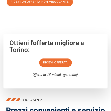
RICEVI UN'OFFERTA NON VINCOLANTE
100% non vincolante – Risposta garantita entro 15 minuti.
Ottieni
l'offerta migliore
a
Torino:
RICEVI OFFERTA
Offerta
in 15 minuti
(garantita).
CHI SIAMO
Prezzi convenienti e servizio