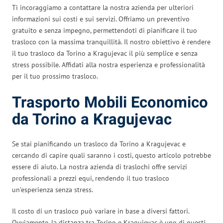
Ti incoraggiamo a contattare la nostra azienda per ulteriori
informazioni sui costi e sui servizi. Offriamo un preventivo
gratuito e senza impegno, permettendoti di pianificare il tuo
trasloco con la massima tranquillità. Il nostro obiettivo è rendere
il tuo trasloco da Torino a Kragujevac il più semplice e senza
stress possibile. Affidati alla nostra esperienza e professionalità
per il tuo prossimo trasloco.
Trasporto Mobili Economico
da Torino a Kragujevac
Se stai pianificando un trasloco da Torino a Kragujevac e
cercando di capire quali saranno i costi, questo articolo potrebbe
essere di aiuto. La nostra azienda di traslochi offre servizi
professionali a prezzi equi, rendendo il tuo trasloco
un’esperienza senza stress.
Il costo di un trasloco può variare in base a diversi fattori.
Ovviamente, la distanza tra Torino e Kragujevac è uno di questi,