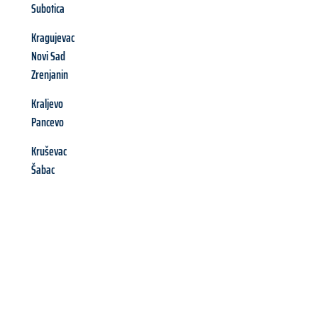
Subotica
Kragujevac
Novi Sad
Zrenjanin
Kraljevo
Pancevo
Kruševac
Šabac
Richiedi ora la tua
offerta
al
miglior