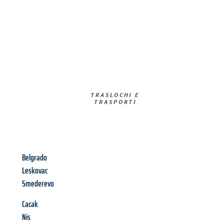
TRASLOCHI E
TRASPORTI​
Belgrado
Leskovac
Smederevo
Cacak
Nis