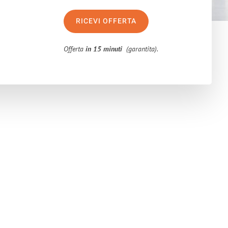
RICEVI OFFERTA
Offerta
in 15 minuti
(garantita).