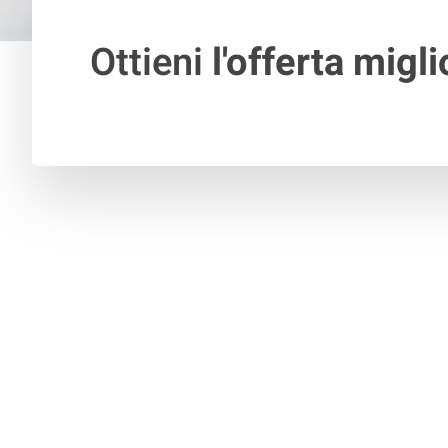
Ottieni
l'offerta migli