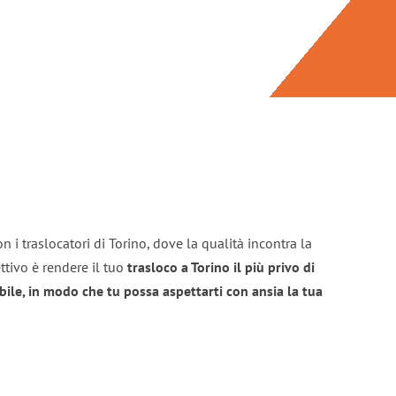
 i traslocatori di Torino, dove la qualità incontra la
ttivo è rendere il tuo
trasloco a Torino il più privo di
bile, in modo che tu possa aspettarti con ansia la tua