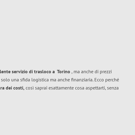
llente
servizio di trasloco
a
Torino
, ma anche di prezzi
 solo una sfida logistica ma anche finanziaria. Ecco perché
a dei costi,
così saprai esattamente cosa aspettarti, senza