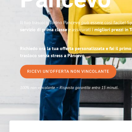
Pancevo
Il tuo trasloco Torino Pancevo può essere così facile! S
servizio di prima classe
e assicurati i
migliori prezzi in 
Richiedo ora la tua offerta personalizzata e fai il prim
trasloco senza stress a Pancevo
RICEVI UN'OFFERTA NON VINCOLANTE
100% non vincolante – Risposta garantita entro 15 minuti.