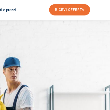
i e prezzi
RICEVI OFFERTA