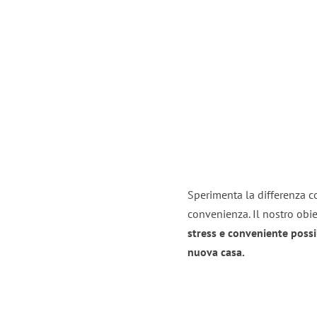
Sperimenta la differenza con
convenienza. Il nostro obie
stress e conveniente possi
nuova casa.