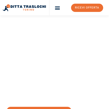
RICEVI OFFERTA
Ditta Traslochi Torino
Servizi Traslochi Torino
Costi e prezzi
TRASLOCHI TORINO
Traslochi Torino
Kruševac
Il tuo trasloco Torino Kruševac può essere così facile!
Sperimenta il nostro
servizio di prima classe
e assicurati i
migliori prezzi in Torino
.
Richiedo ora la tua offerta personalizzata e fai il primo passo
verso un trasloco senza stress a Kruševac