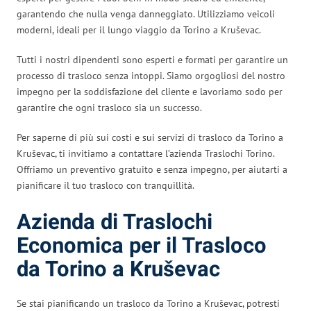
garantendo che nulla venga danneggiato. Utilizziamo veicoli
moderni, ideali per il lungo viaggio da Torino a Kruševac.
Tutti i nostri dipendenti sono esperti e formati per garantire un
processo di trasloco senza intoppi. Siamo orgogliosi del nostro
impegno per la soddisfazione del cliente e lavoriamo sodo per
garantire che ogni trasloco sia un successo.
Per saperne di più sui costi e sui servizi di trasloco da Torino a
Kruševac, ti invitiamo a contattare l’azienda Traslochi Torino.
Offriamo un preventivo gratuito e senza impegno, per aiutarti a
pianificare il tuo trasloco con tranquillità.
Azienda di Traslochi
Economica per il Trasloco
da Torino a Kruševac
Se stai pianificando un trasloco da Torino a Kruševac, potresti