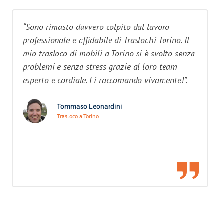
“Sono rimasto davvero colpito dal lavoro
professionale e affidabile di Traslochi Torino. Il
mio trasloco di mobili a Torino si è svolto senza
problemi e senza stress grazie al loro team
esperto e cordiale. Li raccomando vivamente!”.
Tommaso Leonardini
Trasloco a Torino