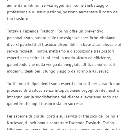
aumentare. Infine, i servizi aggiuntivi, come l’imballaggio
professionale o l’assicurazione, possono aumentare il costo del
tuo trasloco.
Tuttavia, l’azienda Traslochi Torino offre un preventivo
personalizzato, basato sulle tue esigenze specifiche. Abbiamo
diversi pacchetti di trasloco disponibili, in base all’ampiezza e ai
servizi richiesti. Inoltre, mettiamo a disposizione traslocatori
esperti per gestire i tuoi beni in modo sicuro ed efficiente,
garantendo che nulla venga danneggiato. Utilizziamo veicoli
moderni, ideali per il lungo viaggio da Torino a Kruševac.
Tutti i nostri dipendenti sono esperti e formati per garantire un
processo di trasloco senza intoppi. Siamo orgogliosi del nostro
impegno per la soddisfazione del cliente e lavoriamo sodo per
garantire che ogni trasloco sia un successo.
Per saperne di più sui costi e sui servizi di trasloco da Torino a
Kruševac, ti invitiamo a contattare l’azienda Traslochi Torino.
Offriamo un preventivo gratuito e senza impegno, per aiutarti a