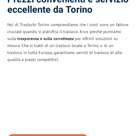
eccellente da Torino
Noi di Traslochi Torino comprendiamo che i costi sono un fattore
cruciale quando si pianifica il trasloco. Ecco perché puntiamo
sulla
trasparenza e sulla correttezza
per offrirti soluzioni su
misura. Che si tratti di un trasloco locale a Torino o di un
trasloco in tutta Europa, garantiamo servizi di trasloco di alta
qualità a prezzi competitivi.