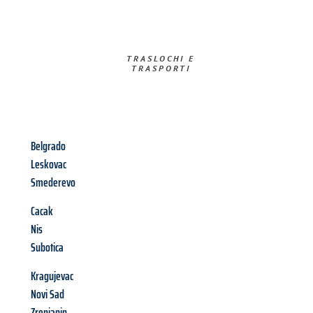
TRASLOCHI E
TRASPORTI​
Belgrado
Leskovac
Smederevo
Cacak
Nis
Subotica
Kragujevac
Novi Sad
Zrenjanin