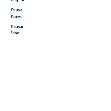
Kraljevo
Pancevo
Kruševac
Šabac
Richiedi ora la tua
offerta
al
miglior
prezzo !
Inviateci adesso la vostra richiesta non vincolante e
assicuratevi la vostra
offerta di trasloco per le vostre esigenze
a Torino
al miglior prezzo! Approfitta dell’occasione per