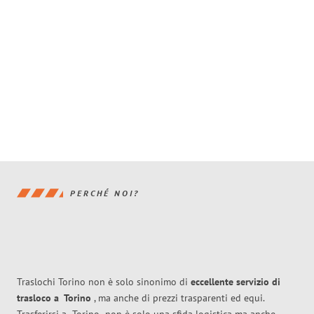
PERCHÉ NOI?
Traslochi Torino non è solo sinonimo di
eccellente
servizio di
trasloco
a
Torino
, ma anche di prezzi trasparenti ed equi.