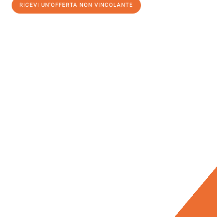
RICEVI UN'OFFERTA NON VINCOLANTE