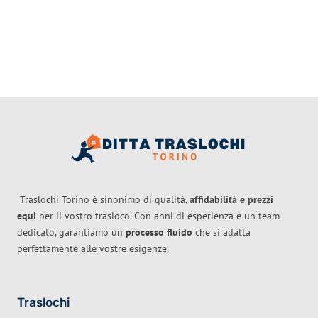
Traslochi Torino è sinonimo di qualità,
affidabilità e prezzi
equi
per il vostro trasloco. Con anni di esperienza e un team
dedicato, garantiamo un
processo fluido
che si adatta
perfettamente alle vostre esigenze.
Traslochi