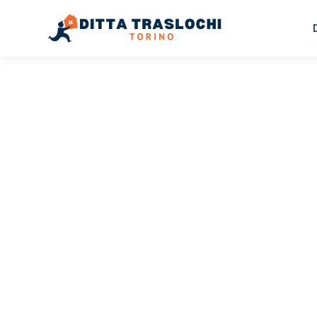
TRASLOCHI TORINO
Traslochi
Torino