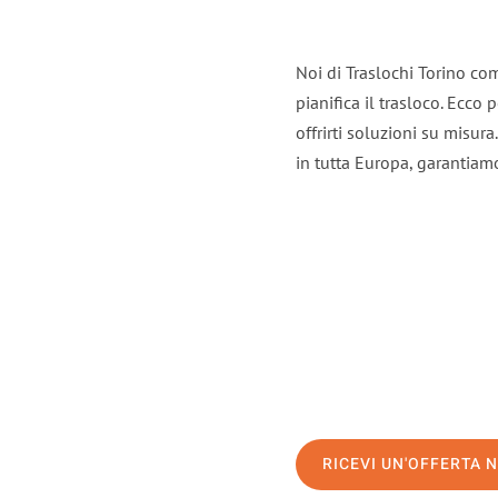
Noi di Traslochi Torino co
pianifica il trasloco. Ecco
offrirti soluzioni su misura
in tutta Europa, garantiamo 
RICEVI UN'OFFERTA 