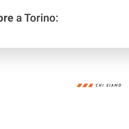
ore
a Torino:
CHI SIAMO