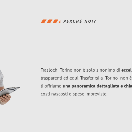
PERCHÉ NOI?
Traslochi Torino non è solo sinonimo di
ecce
trasparenti ed equi. Trasferirsi a
Torino
non è
ti offriamo
una panoramica dettagliata e chiar
costi nascosti o spese impreviste.