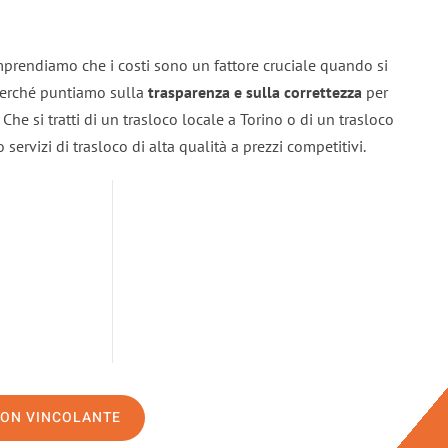
mprendiamo che i costi sono un fattore cruciale quando si
 perché puntiamo sulla
trasparenza e sulla correttezza
per
. Che si tratti di un trasloco locale a Torino o di un trasloco
servizi di trasloco di alta qualità a prezzi competitivi.
NON VINCOLANTE