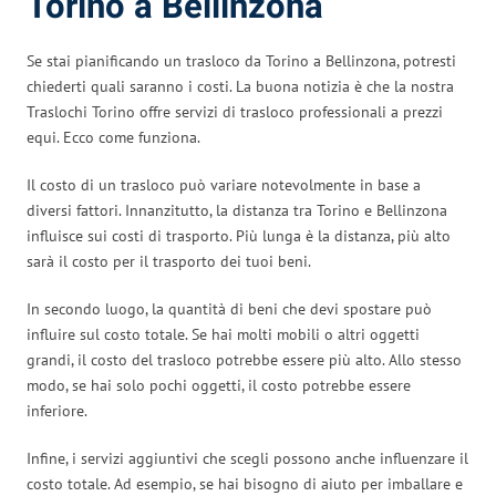
Torino a Bellinzona
Se stai pianificando un trasloco da Torino a Bellinzona, potresti
chiederti quali saranno i costi. La buona notizia è che la nostra
Traslochi Torino offre servizi di trasloco professionali a prezzi
equi. Ecco come funziona.
Il costo di un trasloco può variare notevolmente in base a
diversi fattori. Innanzitutto, la distanza tra Torino e Bellinzona
influisce sui costi di trasporto. Più lunga è la distanza, più alto
sarà il costo per il trasporto dei tuoi beni.
In secondo luogo, la quantità di beni che devi spostare può
influire sul costo totale. Se hai molti mobili o altri oggetti
grandi, il costo del trasloco potrebbe essere più alto. Allo stesso
modo, se hai solo pochi oggetti, il costo potrebbe essere
inferiore.
Infine, i servizi aggiuntivi che scegli possono anche influenzare il
costo totale. Ad esempio, se hai bisogno di aiuto per imballare e