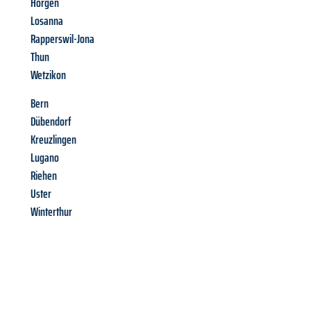
Horgen
Losanna
Rapperswil-Jona
Thun
Wetzikon
Bern
Dübendorf
Kreuzlingen
Lugano
Riehen
Uster
Winterthur