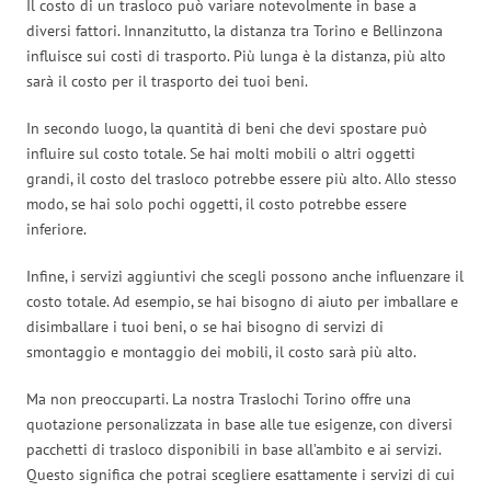
Il costo di un trasloco può variare notevolmente in base a
diversi fattori. Innanzitutto, la distanza tra Torino e Bellinzona
influisce sui costi di trasporto. Più lunga è la distanza, più alto
sarà il costo per il trasporto dei tuoi beni.
In secondo luogo, la quantità di beni che devi spostare può
influire sul costo totale. Se hai molti mobili o altri oggetti
grandi, il costo del trasloco potrebbe essere più alto. Allo stesso
modo, se hai solo pochi oggetti, il costo potrebbe essere
inferiore.
Infine, i servizi aggiuntivi che scegli possono anche influenzare il
costo totale. Ad esempio, se hai bisogno di aiuto per imballare e
disimballare i tuoi beni, o se hai bisogno di servizi di
smontaggio e montaggio dei mobili, il costo sarà più alto.
Ma non preoccuparti. La nostra Traslochi Torino offre una
quotazione personalizzata in base alle tue esigenze, con diversi
pacchetti di trasloco disponibili in base all’ambito e ai servizi.
Questo significa che potrai scegliere esattamente i servizi di cui