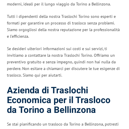
moderni, ideali per il lungo viaggio da Torino a Bellinzona.
Tutti i dipendenti della nostra Traslochi Torino sono esperti e
formati per garantire un processo di trasloco senza problemi.
Siamo orgogliosi della nostra reputazione per la professionalità
e l’efficienza.
Se desideri ulteriori informazioni sui costi e sui servizi, ti
invitiamo a contattare la nostra Traslochi Torino. Offriamo un
preventivo gratuito e senza impegno, quindi non hai nulla da
perdere. Non esitare a chiamarci per discutere le tue esigenze di
trasloco. Siamo qui per aiutarti.
Azienda di Traslochi
Economica per il Trasloco
da Torino a Bellinzona
Se stai pianificando un trasloco da Torino a Bellinzona, potresti