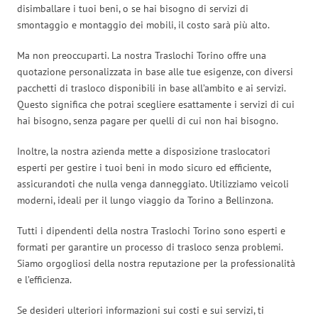
disimballare i tuoi beni, o se hai bisogno di servizi di
smontaggio e montaggio dei mobili, il costo sarà più alto.
Ma non preoccuparti. La nostra Traslochi Torino offre una
quotazione personalizzata in base alle tue esigenze, con diversi
pacchetti di trasloco disponibili in base all’ambito e ai servizi.
Questo significa che potrai scegliere esattamente i servizi di cui
hai bisogno, senza pagare per quelli di cui non hai bisogno.
Inoltre, la nostra azienda mette a disposizione traslocatori
esperti per gestire i tuoi beni in modo sicuro ed efficiente,
assicurandoti che nulla venga danneggiato. Utilizziamo veicoli
moderni, ideali per il lungo viaggio da Torino a Bellinzona.
Tutti i dipendenti della nostra Traslochi Torino sono esperti e
formati per garantire un processo di trasloco senza problemi.
Siamo orgogliosi della nostra reputazione per la professionalità
e l’efficienza.
Se desideri ulteriori informazioni sui costi e sui servizi, ti