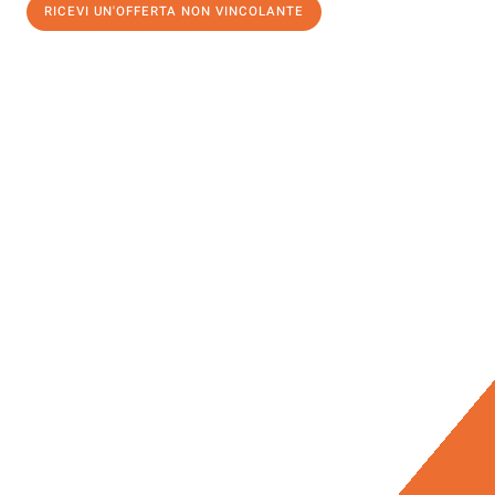
RICEVI UN'OFFERTA NON VINCOLANTE