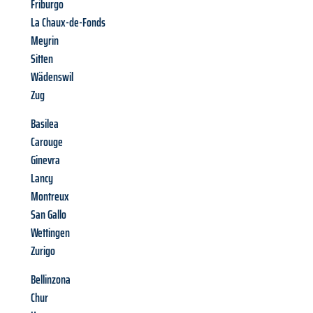
Friburgo
La Chaux-de-Fonds
Meyrin
Sitten
Wädenswil
Zug
Basilea
Carouge
Ginevra
Lancy
Montreux
San Gallo
Wettingen
Zurigo
Bellinzona
Chur