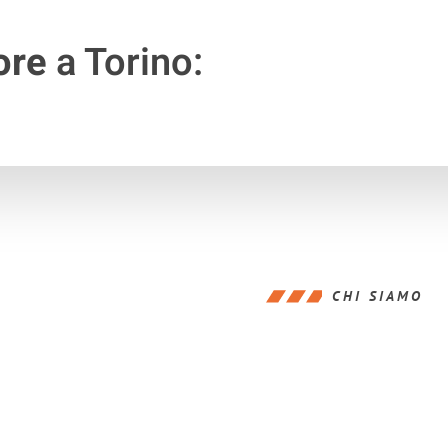
ore
a Torino:
CHI SIAMO