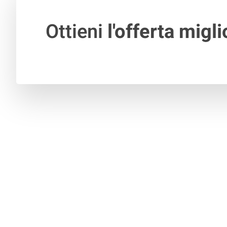
Ottieni
l'offerta migli