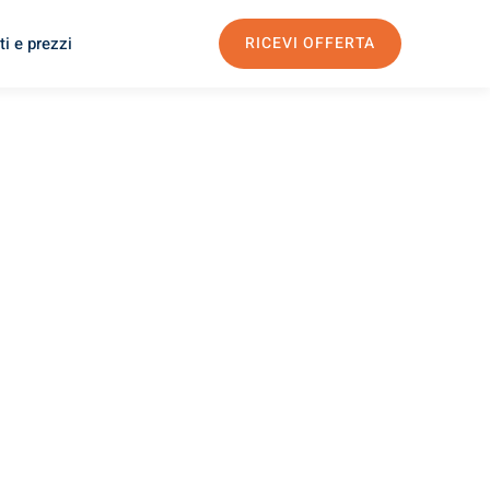
i e prezzi
RICEVI OFFERTA