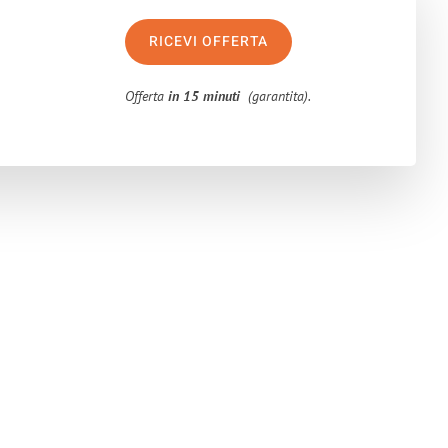
RICEVI OFFERTA
Offerta
in 15 minuti
(garantita).