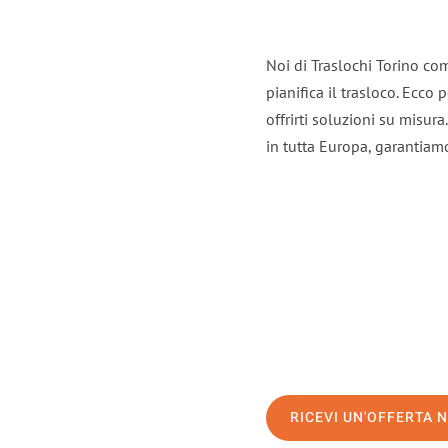
Noi di Traslochi Torino co
pianifica il trasloco. Ecco
offrirti soluzioni su misura
in tutta Europa, garantiamo 
RICEVI UN'OFFERTA 