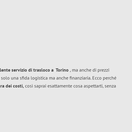
llente
servizio di trasloco
a
Torino
, ma anche di prezzi
 solo una sfida logistica ma anche finanziaria. Ecco perché
a dei costi,
così saprai esattamente cosa aspettarti, senza