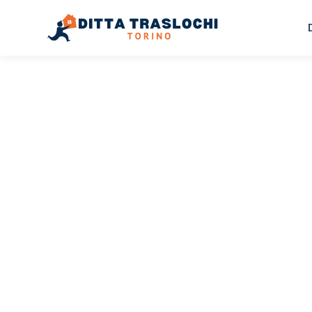
TRASLOCHI TORINO
Traslochi
Torino