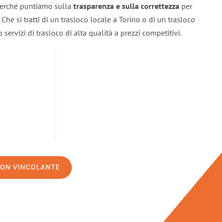
 perché puntiamo sulla
trasparenza e sulla correttezza
per
. Che si tratti di un trasloco locale a Torino o di un trasloco
servizi di trasloco di alta qualità a prezzi competitivi.
NON VINCOLANTE