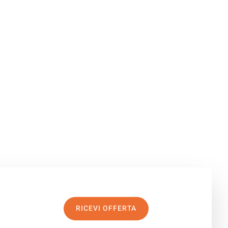
RICEVI OFFERTA