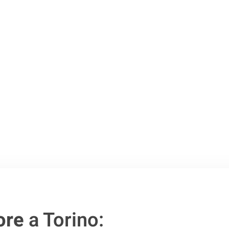
Torino
.
o passo verso un
ore
a Torino: