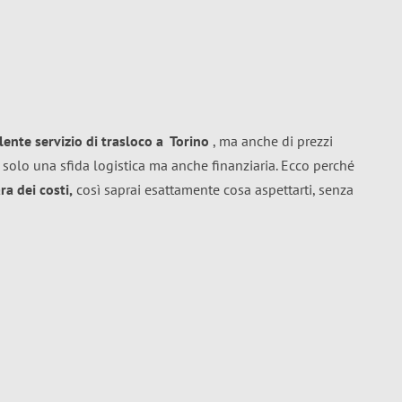
llente
servizio di trasloco
a
Torino
, ma anche di prezzi
 solo una sfida logistica ma anche finanziaria. Ecco perché
a dei costi,
così saprai esattamente cosa aspettarti, senza