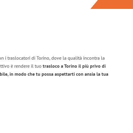
 i traslocatori di Torino, dove la qualità incontra la
ttivo è rendere il tuo
trasloco a Torino il più privo di
bile, in modo che tu possa aspettarti con ansia la tua