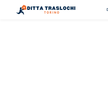
TRASLOCHI TORINO
Traslochi
Torino
Rie
Il tuo trasloco Torino Riehen può essere così facile! Spe