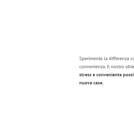
Sperimenta la differenza con
convenienza. Il nostro obie
stress e conveniente possi
nuova casa.