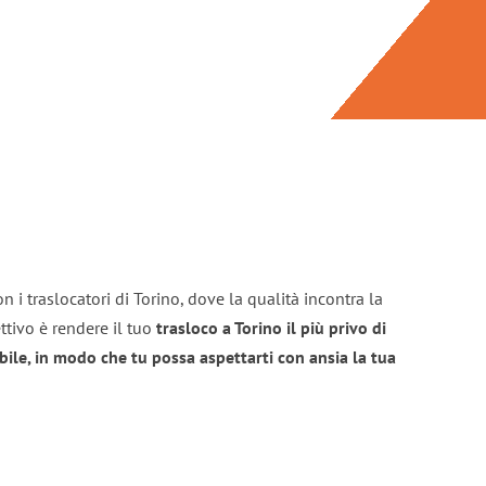
 i traslocatori di Torino, dove la qualità incontra la
ttivo è rendere il tuo
trasloco a Torino il più privo di
bile, in modo che tu possa aspettarti con ansia la tua