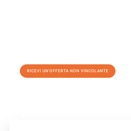
Wetzikon
Il tuo trasloco Torino Wetzikon può essere così facile! 
servizio di prima classe
e assicurati i
migliori prezzi in 
Richiedo ora la tua offerta personalizzata e fai il prim
trasloco senza stress a Wetzikon
RICEVI UN'OFFERTA NON VINCOLANTE
100% non vincolante – Risposta garantita entro 15 minuti.