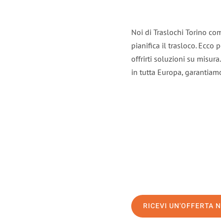
Noi di Traslochi Torino co
pianifica il trasloco. Ecco
offrirti soluzioni su misura
in tutta Europa, garantiamo 
RICEVI UN'OFFERTA 