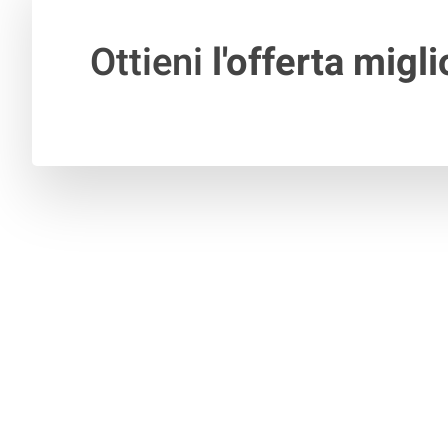
Ottieni
l'offerta migli