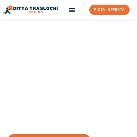
RICEVI OFFERTA
Ditta Traslochi Torino
Servizi Traslochi Torino
Costi e prezzi
TRASLOCHI TORINO
Traslochi Torino
Lancy
Il tuo trasloco Torino Lancy può essere così facile! Sperimenta il
nostro
servizio di prima classe
e assicurati i
migliori prezzi in
Torino
.
Richiedo ora la tua offerta personalizzata e fai il primo passo
verso un trasloco senza stress a Lancy