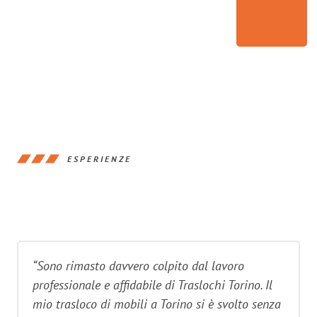
ESPERIENZE
“Sono rimasto davvero colpito dal lavoro
professionale e affidabile di Traslochi Torino. Il
mio trasloco di mobili a Torino si è svolto senza