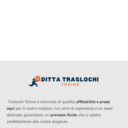
Traslochi Torino è sinonimo di qualità,
affidabilità e prezzi
equi
per il vostro trasloco. Con anni di esperienza e un team
dedicato, garantiamo un
processo fluido
che si adatta
perfettamente alle vostre esigenze.