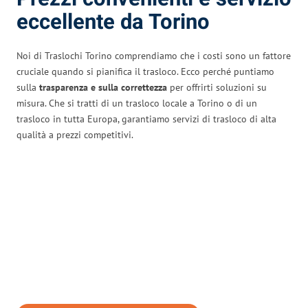
eccellente da Torino
Noi di Traslochi Torino comprendiamo che i costi sono un fattore
cruciale quando si pianifica il trasloco. Ecco perché puntiamo
sulla
trasparenza e sulla correttezza
per offrirti soluzioni su
misura. Che si tratti di un trasloco locale a Torino o di un
trasloco in tutta Europa, garantiamo servizi di trasloco di alta
qualità a prezzi competitivi.