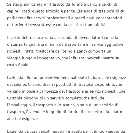
Se stai pianificando un trasloco da Torino a Lancy e cerchi di
capire i costi, questo articolo è per te. L’azienda di traslochi di cui
parliamo offre servizi professionali a prezzi equi, consentendoti
di trasferirti senza stress e con la massima tranquillità.
Il costo del trasloco varia a seconda di diversi fattori come la
distanza, la quantità di beni da trasportare e i servizi aggiuntivi
richiesti. Infatti, traslocare da Torino a Lancy comporta un
viaggio lungo e impegnativo, che influisce inevitabilmente sul
costo finale.
L’azienda offre un preventivo personalizzato in base alle esigenze
del cliente. Ci sono diversi pacchetti di trasloco disponibili, che
variano in base all’ampiezza del trasloco e ai servizi richiesti. Che
tu abbia bisogno di un servizio completo che include
l’imballaggio, il trasporto e lo scarico, o solo di un servizio di
trasporto, l’azienda è in grado di fornire il pacchetto più adatto
alle tue esigenze.
L’azienda utilizza veicoli moderni e adatti per il lungo viaggio da