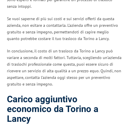
senza intoppi.
Se vuoi saperne di più sui costi e sui servizi offerti da questa
azienda, non esitare a contattarla. L’azienda offre un preventivo
gratuito e senza impegno, permettendoti di capire meglio
quanto potrebbe costare il tuo trasloco da Torino a Lancy.
In conclusione, il costo di un trasloco da Torino a Lancy può
variare a seconda di molti fattori. Tuttavia, scegliendo un’azienda
di traslochi professionale come questa, puoi essere sicuro di
ricevere un servizio di alta qualità a un prezzo equo. Quindi, non
aspettare, contatta l’azienda oggi stesso per un preventivo
gratuito e senza impegno.
Carico aggiuntivo
economico da Torino a
Lancy