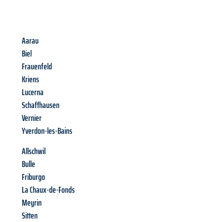
Aarau
Biel
Frauenfeld
Kriens
Lucerna
Schaffhausen
Vernier
Yverdon-les-Bains
Allschwil
Bulle
Friburgo
La Chaux-de-Fonds
Meyrin
Sitten