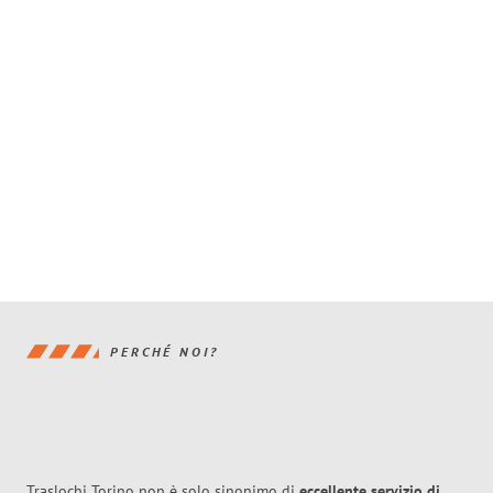
PERCHÉ NOI?
Traslochi Torino non è solo sinonimo di
eccellente
servizio di