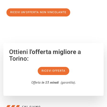
verso un trasloco senza stress a Giugliano in Campania
RICEVI UN'OFFERTA NON VINCOLANTE
100% non vincolante – Risposta garantita entro 15 minuti.
Ottieni
l'offerta migliore
a
Torino:
RICEVI OFFERTA
Offerta
in 15 minuti
(garantita).
CHI SIAMO