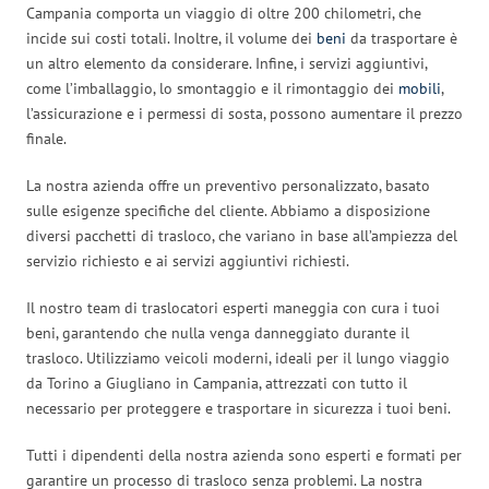
Campania comporta un viaggio di oltre 200 chilometri, che
incide sui costi totali. Inoltre, il volume dei
beni
da trasportare è
un altro elemento da considerare. Infine, i servizi aggiuntivi,
come l’imballaggio, lo smontaggio e il rimontaggio dei
mobili
,
l’assicurazione e i permessi di sosta, possono aumentare il prezzo
finale.
La nostra azienda offre un preventivo personalizzato, basato
sulle esigenze specifiche del cliente. Abbiamo a disposizione
diversi pacchetti di trasloco, che variano in base all’ampiezza del
servizio richiesto e ai servizi aggiuntivi richiesti.
Il nostro team di traslocatori esperti maneggia con cura i tuoi
beni, garantendo che nulla venga danneggiato durante il
trasloco. Utilizziamo veicoli moderni, ideali per il lungo viaggio
da Torino a Giugliano in Campania, attrezzati con tutto il
necessario per proteggere e trasportare in sicurezza i tuoi beni.
Tutti i dipendenti della nostra azienda sono esperti e formati per
garantire un processo di trasloco senza problemi. La nostra