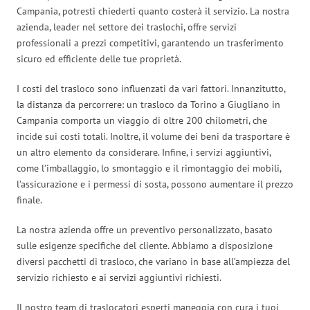
Campania, potresti chiederti quanto costerà il servizio. La nostra
azienda, leader nel settore dei traslochi, offre servizi
professionali a prezzi competitivi, garantendo un trasferimento
sicuro ed efficiente delle tue proprietà.
I costi del trasloco sono influenzati da vari fattori. Innanzitutto,
la distanza da percorrere: un trasloco da Torino a Giugliano in
Campania comporta un viaggio di oltre 200 chilometri, che
incide sui costi totali. Inoltre, il volume dei beni da trasportare è
un altro elemento da considerare. Infine, i servizi aggiuntivi,
come l’imballaggio, lo smontaggio e il rimontaggio dei mobili,
l’assicurazione e i permessi di sosta, possono aumentare il prezzo
finale.
La nostra azienda offre un preventivo personalizzato, basato
sulle esigenze specifiche del cliente. Abbiamo a disposizione
diversi pacchetti di trasloco, che variano in base all’ampiezza del
servizio richiesto e ai servizi aggiuntivi richiesti.
Il nostro team di traslocatori esperti maneggia con cura i tuoi