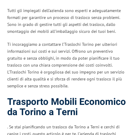
Tutti gli impiegati dell’azienda sono esperti e adeguatamente
formati per garantire un processo di trasloco senza problemi.
Sono in grado di gestire tutti gli aspetti del trasloco, dallo
smontaggio dei mobili all’imballaggio sicuro dei tuoi beni.
Ti incoraggiamo a contattare l’Traslochi Torino per ulteriori
informazioni sui costi e sui servizi. Offrono un preventivo
gratuito e senza obblighi, in modo da poter pianificare il tuo
trasloco con una chiara comprensione dei costi coinvolti.
L’Traslochi Torino è orgogliosa del suo impegno per un servizio
clienti di alta qualità e si sforza di rendere ogni trasloco il più
semplice e senza stress possibile.
Trasporto Mobili Economico
da Torino a Terni
. Se stai pianificando un trasloco da Torino a Terni e cerchi di
capire i costi, questo articolo è per te. L’azienda di traslochi