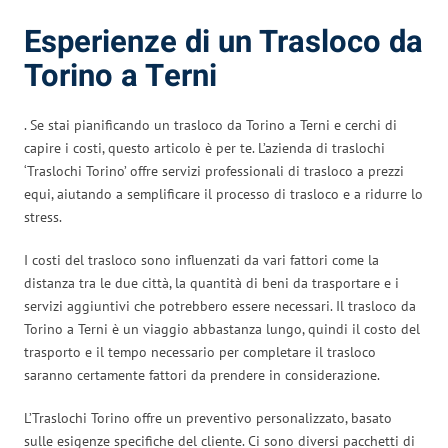
Esperienze di un Trasloco da
Torino a Terni
. Se stai pianificando un trasloco da Torino a Terni e cerchi di
capire i costi, questo articolo è per te. L’azienda di traslochi
‘Traslochi Torino’ offre servizi professionali di trasloco a prezzi
equi, aiutando a semplificare il processo di trasloco e a ridurre lo
stress.
I costi del trasloco sono influenzati da vari fattori come la
distanza tra le due città, la quantità di beni da trasportare e i
servizi aggiuntivi che potrebbero essere necessari. Il trasloco da
Torino a Terni è un viaggio abbastanza lungo, quindi il costo del
trasporto e il tempo necessario per completare il trasloco
saranno certamente fattori da prendere in considerazione.
L’Traslochi Torino offre un preventivo personalizzato, basato
sulle esigenze specifiche del cliente. Ci sono diversi pacchetti di