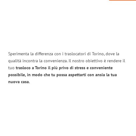
Sperimenta la differenza con i traslocatori di Torino, dove la
qualità incontra la convenienza. Il nostro obiettivo è rendere il
tuo
trasloco a Torino il più privo di stress e conveniente
possibile, in modo che tu possa aspettarti con ansia la tua
nuova casa.