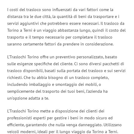
I costi del trasloco sono influenzati da vari fattori come la
distanza tra le due città, la quantità di beni da trasportare e i
servizi aggiuntivi che potrebbero essere necessari. Il trasloco da
Torino a Terni è un viaggio abbastanza lungo, quindi il costo del
trasporto e il tempo necessario per completare il trasloco
saranno certamente fattori da prendere in considerazione.
L’Traslochi Torino offre un preventivo personalizzato, basato
sulle esigenze specifiche del cliente. Ci sono diversi pacchetti di
trasloco disponibili, basati sulla portata del trasloco e sui servizi
richiesti. Che tu abbia bisogno di un trasloco completo,
includendo imballaggio e smontaggio dei mobili, o
semplicemente del trasporto dei tuoi beni, l’azienda ha
un’opzione adatta a te.
L’Traslochi Torino mette a disposizione dei clienti dei
professionisti esperti per gestire i beni in modo sicuro ed
efficiente, garantendo che nulla venga danneggiato. Utilizzano
veicoli moderni, ideali per il lungo viaggio da Torino a Terni.