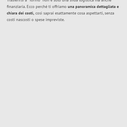
Trasferirsi a
Torino
non è solo una sfida logistica ma anche
finanziaria. Ecco perché ti offriamo
una panoramica dettagliata e
chiara dei costi,
così saprai esattamente cosa aspettarti, senza
costi nascosti o spese impreviste.