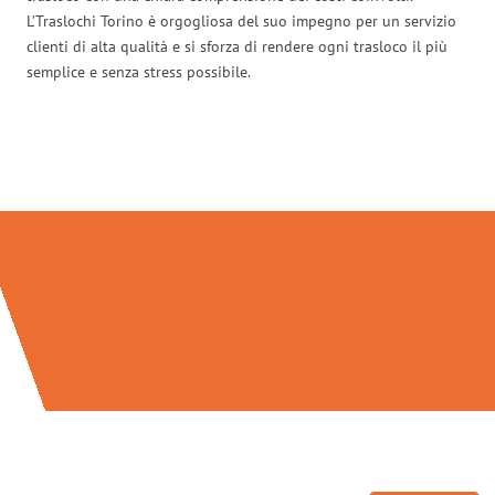
L’Traslochi Torino è orgogliosa del suo impegno per un servizio
clienti di alta qualità e si sforza di rendere ogni trasloco il più
semplice e senza stress possibile.
Traslochi Torino in numeri: