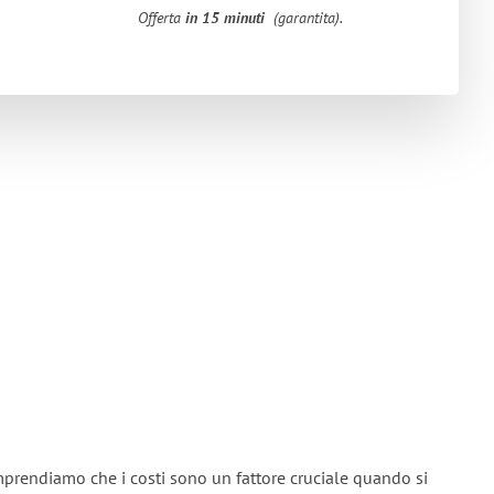
Offerta
in 15 minuti
(garantita).
mprendiamo che i costi sono un fattore cruciale quando si