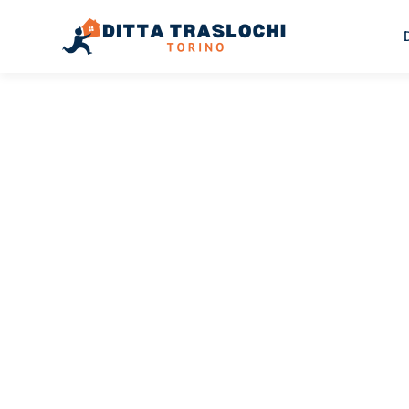
TRASLOCHI TORINO
Traslochi
Torino
Pra
Il tuo trasloco Torino Prato può essere così facile! Sper