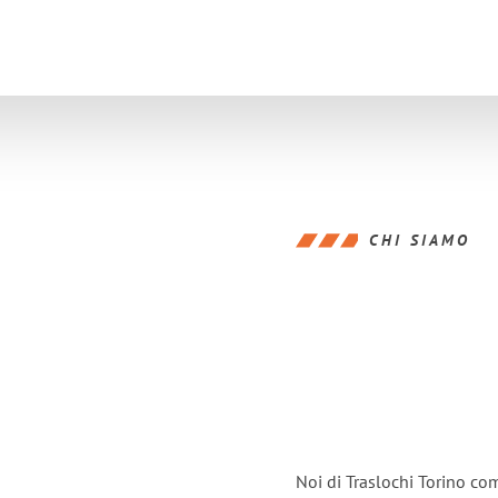
CHI SIAMO
Noi di Traslochi Torino co