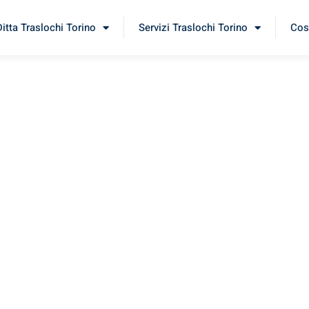
Ditta Traslochi Torino
Servizi Traslochi Torino
Cost
ugia
erimenta il nostro