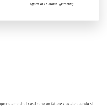
Offerta
in 15 minuti
(garantita).
mprendiamo che i costi sono un fattore cruciale quando si