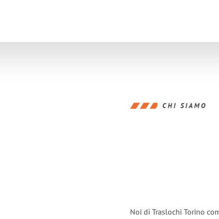
CHI SIAMO
Noi di Traslochi Torino co