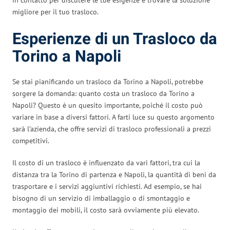
migliore per il tuo trasloco.
Esperienze di un Trasloco da
Torino a Napoli
Se stai pianificando un trasloco da Torino a Napoli, potrebbe
sorgere la domanda: quanto costa un trasloco da Torino a
Napoli? Questo è un quesito importante, poiché il costo può
variare in base a diversi fattori. A farti luce su questo argomento
sarà l’azienda, che offre servizi di trasloco professionali a prezzi
competitivi.
Il costo di un trasloco è influenzato da vari fattori, tra cui la
distanza tra la Torino di partenza e Napoli, la quantità di beni da
trasportare e i servizi aggiuntivi richiesti. Ad esempio, se hai
bisogno di un servizio di imballaggio o di smontaggio e
montaggio dei mobili, il costo sarà ovviamente più elevato.