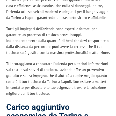
cura e efficienza, assicurandosi che nulla si danneggi. Inoltre,
l’azienda utilizza veicoli moderni e adeguati per il lungo viaggio
da Torino a Napoli, garantendo un trasporto sicuro e affidabile.
Tutti gli impiegati dell’azienda sono esperti e formati per
garantire un processo di trasloco senza intoppi.
Indipendentemente dalla quantità di beni che devi trasportare o
dalla distanza da percorrere, puoi avere la certezza che il tuo
trasloco sarà gestito con la massima professionalità e attenzione.
Ti incoraggiamo a contattare l’azienda per ulteriori informazioni
sui costi e sui servizi di trasloco. L’azienda offre un preventivo
gratuito e senza impegno, che ti aiuterà a capire meglio quanto
costerà il tuo trasloco da Torino a Napoli. Non esitare a metterti
in contatto per discutere le tue esigenze e trovare la soluzione
migliore per il tuo trasloco.
Carico aggiuntivo