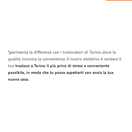
Sperimenta la differenza con i traslocatori di Torino, dove la
qualità incontra la convenienza. Il nostro obiettivo è rendere il
tuo
trasloco a Torino il più privo di stress e conveniente
possibile, in modo che tu possa aspettarti con ansia la tua
nuova casa.