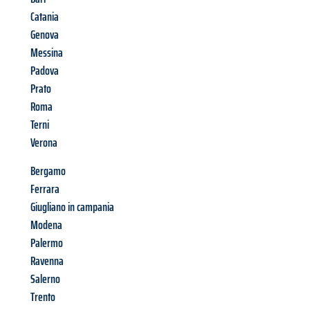
Catania
Genova
Messina
Padova
Prato
Roma
Terni
Verona
Bergamo
Ferrara
Giugliano in campania
Modena
Palermo
Ravenna
Salerno
Trento