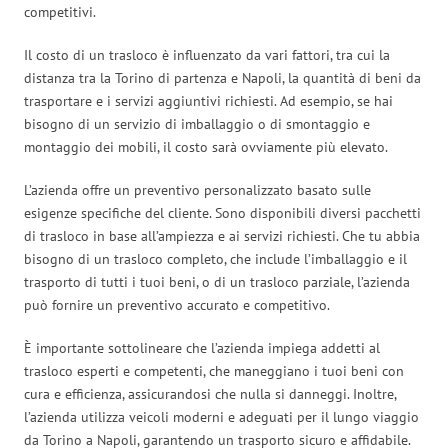
competitivi.
Il costo di un trasloco è influenzato da vari fattori, tra cui la
distanza tra la Torino di partenza e Napoli, la quantità di beni da
trasportare e i servizi aggiuntivi richiesti. Ad esempio, se hai
bisogno di un servizio di imballaggio o di smontaggio e
montaggio dei mobili, il costo sarà ovviamente più elevato.
L’azienda offre un preventivo personalizzato basato sulle
esigenze specifiche del cliente. Sono disponibili diversi pacchetti
di trasloco in base all’ampiezza e ai servizi richiesti. Che tu abbia
bisogno di un trasloco completo, che include l’imballaggio e il
trasporto di tutti i tuoi beni, o di un trasloco parziale, l’azienda
può fornire un preventivo accurato e competitivo.
È importante sottolineare che l’azienda impiega addetti al
trasloco esperti e competenti, che maneggiano i tuoi beni con
cura e efficienza, assicurandosi che nulla si danneggi. Inoltre,
l’azienda utilizza veicoli moderni e adeguati per il lungo viaggio
da Torino a Napoli, garantendo un trasporto sicuro e affidabile.