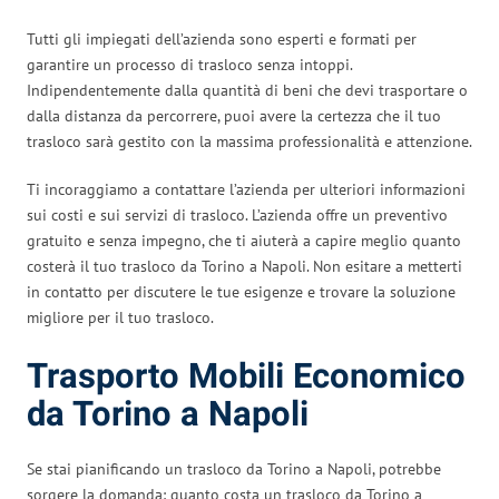
Tutti gli impiegati dell’azienda sono esperti e formati per
garantire un processo di trasloco senza intoppi.
Indipendentemente dalla quantità di beni che devi trasportare o
dalla distanza da percorrere, puoi avere la certezza che il tuo
trasloco sarà gestito con la massima professionalità e attenzione.
Ti incoraggiamo a contattare l’azienda per ulteriori informazioni
sui costi e sui servizi di trasloco. L’azienda offre un preventivo
gratuito e senza impegno, che ti aiuterà a capire meglio quanto
costerà il tuo trasloco da Torino a Napoli. Non esitare a metterti
in contatto per discutere le tue esigenze e trovare la soluzione
migliore per il tuo trasloco.
Trasporto Mobili Economico
da Torino a Napoli
Se stai pianificando un trasloco da Torino a Napoli, potrebbe
sorgere la domanda: quanto costa un trasloco da Torino a