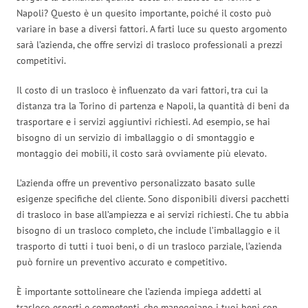
Napoli? Questo è un quesito importante, poiché il costo può
variare in base a diversi fattori. A farti luce su questo argomento
sarà l’azienda, che offre servizi di trasloco professionali a prezzi
competitivi.
Il costo di un trasloco è influenzato da vari fattori, tra cui la
distanza tra la Torino di partenza e Napoli, la quantità di beni da
trasportare e i servizi aggiuntivi richiesti. Ad esempio, se hai
bisogno di un servizio di imballaggio o di smontaggio e
montaggio dei mobili, il costo sarà ovviamente più elevato.
L’azienda offre un preventivo personalizzato basato sulle
esigenze specifiche del cliente. Sono disponibili diversi pacchetti
di trasloco in base all’ampiezza e ai servizi richiesti. Che tu abbia
bisogno di un trasloco completo, che include l’imballaggio e il
trasporto di tutti i tuoi beni, o di un trasloco parziale, l’azienda
può fornire un preventivo accurato e competitivo.
È importante sottolineare che l’azienda impiega addetti al
trasloco esperti e competenti, che maneggiano i tuoi beni con