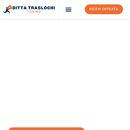
RICEVI OFFERTA
Ditta Traslochi Torino
Servizi Traslochi Torino
Costi e prezzi
TRASLOCHI TORINO
Traslochi Torino
Rimini
Il tuo trasloco Torino Rimini può essere così facile! Sperimenta
il nostro
servizio di prima classe
e assicurati i
migliori prezzi in
Torino
.
Richiedo ora la tua offerta personalizzata e fai il primo passo
verso un trasloco senza stress a Rimini