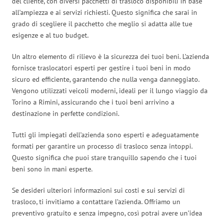
del cliente, con diversi pacchetti di trasloco disponibili in base
all’ampiezza e ai servizi richiesti. Questo significa che sarai in
grado di scegliere il pacchetto che meglio si adatta alle tue
esigenze e al tuo budget.
Un altro elemento di rilievo è la sicurezza dei tuoi beni. L’azienda
fornisce traslocatori esperti per gestire i tuoi beni in modo
sicuro ed efficiente, garantendo che nulla venga danneggiato.
Vengono utilizzati veicoli moderni, ideali per il lungo viaggio da
Torino a Rimini, assicurando che i tuoi beni arrivino a
destinazione in perfette condizioni.
Tutti gli impiegati dell’azienda sono esperti e adeguatamente
formati per garantire un processo di trasloco senza intoppi.
Questo significa che puoi stare tranquillo sapendo che i tuoi
beni sono in mani esperte.
Se desideri ulteriori informazioni sui costi e sui servizi di
trasloco, ti invitiamo a contattare l’azienda. Offriamo un
preventivo gratuito e senza impegno, così potrai avere un’idea