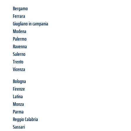
Bergamo
Ferrara
Giugliano in campania
Modena
Palermo
Ravenna
Salerno
Trento
Vicenza
Bologna
Firenze
Latina
Monza
Parma
Reggio Calabria
Sassari