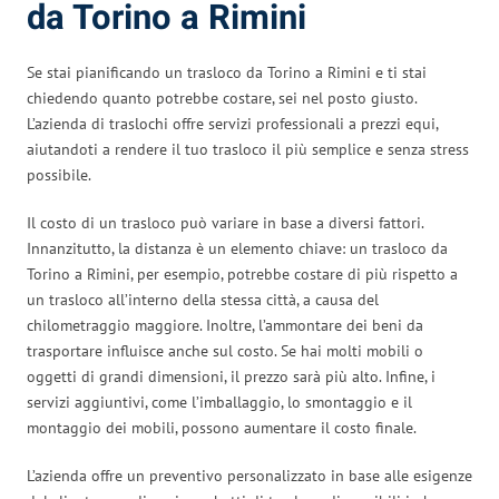
da Torino a Rimini
Se stai pianificando un trasloco da Torino a Rimini e ti stai
chiedendo quanto potrebbe costare, sei nel posto giusto.
L’azienda di traslochi offre servizi professionali a prezzi equi,
aiutandoti a rendere il tuo trasloco il più semplice e senza stress
possibile.
Il costo di un trasloco può variare in base a diversi fattori.
Innanzitutto, la distanza è un elemento chiave: un trasloco da
Torino a Rimini, per esempio, potrebbe costare di più rispetto a
un trasloco all’interno della stessa città, a causa del
chilometraggio maggiore. Inoltre, l’ammontare dei beni da
trasportare influisce anche sul costo. Se hai molti mobili o
oggetti di grandi dimensioni, il prezzo sarà più alto. Infine, i
servizi aggiuntivi, come l’imballaggio, lo smontaggio e il
montaggio dei mobili, possono aumentare il costo finale.
L’azienda offre un preventivo personalizzato in base alle esigenze