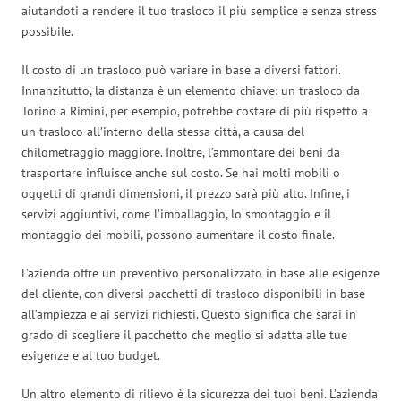
aiutandoti a rendere il tuo trasloco il più semplice e senza stress
possibile.
Il costo di un trasloco può variare in base a diversi fattori.
Innanzitutto, la distanza è un elemento chiave: un trasloco da
Torino a Rimini, per esempio, potrebbe costare di più rispetto a
un trasloco all’interno della stessa città, a causa del
chilometraggio maggiore. Inoltre, l’ammontare dei beni da
trasportare influisce anche sul costo. Se hai molti mobili o
oggetti di grandi dimensioni, il prezzo sarà più alto. Infine, i
servizi aggiuntivi, come l’imballaggio, lo smontaggio e il
montaggio dei mobili, possono aumentare il costo finale.
L’azienda offre un preventivo personalizzato in base alle esigenze
del cliente, con diversi pacchetti di trasloco disponibili in base
all’ampiezza e ai servizi richiesti. Questo significa che sarai in
grado di scegliere il pacchetto che meglio si adatta alle tue
esigenze e al tuo budget.
Un altro elemento di rilievo è la sicurezza dei tuoi beni. L’azienda