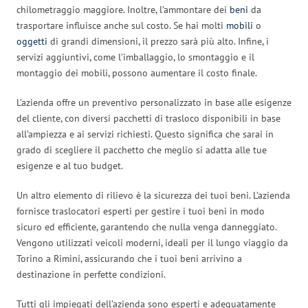
chilometraggio maggiore. Inoltre, l’ammontare dei
beni
da
trasportare influisce anche sul costo. Se hai molti
mobili
o
oggetti
di grandi dimensioni, il prezzo sarà più alto. Infine, i
servizi aggiuntivi, come l’imballaggio, lo smontaggio e il
montaggio dei mobili, possono aumentare il costo finale.
L’azienda offre un preventivo personalizzato in base alle esigenze
del cliente, con diversi pacchetti di trasloco disponibili in base
all’ampiezza e ai servizi richiesti. Questo significa che sarai in
grado di scegliere il pacchetto che meglio si adatta alle tue
esigenze e al tuo budget.
Un altro elemento di rilievo è la sicurezza dei tuoi beni. L’azienda
fornisce traslocatori esperti per gestire i tuoi beni in modo
sicuro ed efficiente, garantendo che nulla venga danneggiato.
Vengono utilizzati veicoli moderni, ideali per il lungo viaggio da
Torino a Rimini, assicurando che i tuoi beni arrivino a
destinazione in perfette condizioni.
Tutti gli impiegati dell’azienda sono esperti e adeguatamente