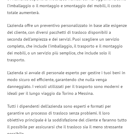
l’imballaggio o il montaggio e smontaggio dei mobili, il costo
totale aumenterà.
L’azienda offre un preventivo personalizzato in base alle esigenze
del cliente, con diversi pacchetti di trasloco disponibili a
seconda dell’ampiezza e dei servizi. Puoi scegliere un servizio
completo, che include l’imballaggio, il trasporto e il montaggio
dei mobili, o un servizio più semplice, che include solo il
trasporto.
L’azienda si avvale di personale esperto per gestire i tuoi beni in
modo sicuro ed efficiente, garantendo che nulla venga
danneggiato. I veicoli utilizzati per il trasporto sono moderni e
ideali per il lungo viaggio da Torino a Messina.
Tutti i dipendenti dell’azienda sono esperti e formati per
garantire un processo di trasloco senza problemi. Il loro
obiettivo principale è la soddisfazione del cliente e faranno tutto
il possibile per assicurarsi che il trasloco sia il meno stressante
possibile.