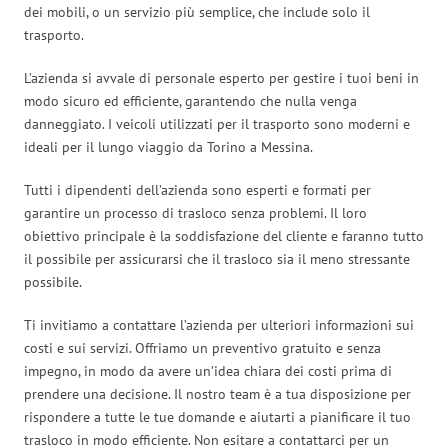
dei mobili, o un servizio più semplice, che include solo il
trasporto.
L’azienda si avvale di personale esperto per gestire i tuoi beni in
modo sicuro ed efficiente, garantendo che nulla venga
danneggiato. I veicoli utilizzati per il trasporto sono moderni e
ideali per il lungo viaggio da Torino a Messina.
Tutti i dipendenti dell’azienda sono esperti e formati per
garantire un processo di trasloco senza problemi. Il loro
obiettivo principale è la soddisfazione del cliente e faranno tutto
il possibile per assicurarsi che il trasloco sia il meno stressante
possibile.
Ti invitiamo a contattare l’azienda per ulteriori informazioni sui
costi e sui servizi. Offriamo un preventivo gratuito e senza
impegno, in modo da avere un’idea chiara dei costi prima di
prendere una decisione. Il nostro team è a tua disposizione per
rispondere a tutte le tue domande e aiutarti a pianificare il tuo
trasloco in modo efficiente. Non esitare a contattarci per un