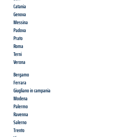
Catania
Genova
Messina
Padova
Prato
Roma
Terni
Verona
Bergamo
Ferrara
Giugliano in campania
Modena
Palermo
Ravenna
Salerno
Trento