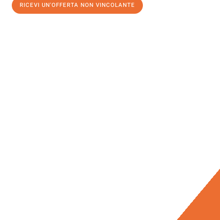
RICEVI UN'OFFERTA NON VINCOLANTE