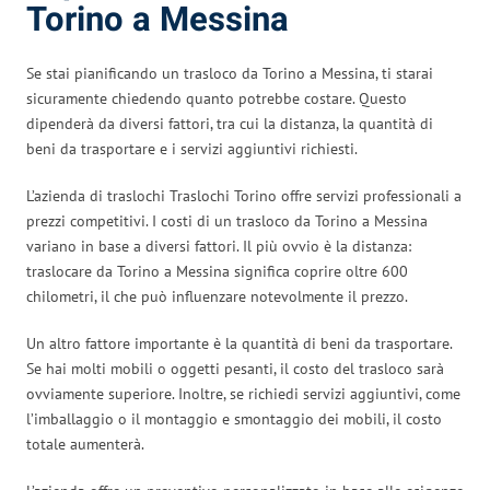
Torino a Messina
Se stai pianificando un trasloco da Torino a Messina, ti starai
sicuramente chiedendo quanto potrebbe costare. Questo
dipenderà da diversi fattori, tra cui la distanza, la quantità di
beni da trasportare e i servizi aggiuntivi richiesti.
L’azienda di traslochi Traslochi Torino offre servizi professionali a
prezzi competitivi. I costi di un trasloco da Torino a Messina
variano in base a diversi fattori. Il più ovvio è la distanza:
traslocare da Torino a Messina significa coprire oltre 600
chilometri, il che può influenzare notevolmente il prezzo.
Un altro fattore importante è la quantità di beni da trasportare.
Se hai molti mobili o oggetti pesanti, il costo del trasloco sarà
ovviamente superiore. Inoltre, se richiedi servizi aggiuntivi, come
l’imballaggio o il montaggio e smontaggio dei mobili, il costo
totale aumenterà.