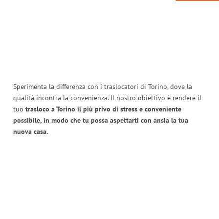
Sperimenta la differenza con i traslocatori di Torino, dove la
qualità incontra la convenienza. Il nostro obiettivo è rendere il
tuo
trasloco a Torino il più privo di stress e conveniente
possibile, in modo che tu possa aspettarti con ansia la tua
nuova casa.