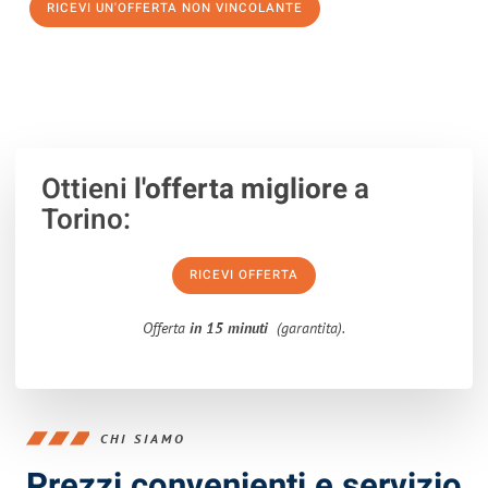
RICEVI UN'OFFERTA NON VINCOLANTE
100% non vincolante – Risposta garantita entro 15 minuti.
Ottieni
l'offerta migliore
a
Torino:
RICEVI OFFERTA
Offerta
in 15 minuti
(garantita).
CHI SIAMO
Prezzi convenienti e servizio