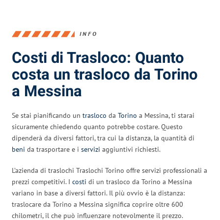
INFO
Costi di Trasloco: Quanto
costa un trasloco da Torino
a Messina
Se stai pianificando un
trasloco
da
Torino
a Messina, ti starai
sicuramente chiedendo quanto potrebbe costare. Questo
dipenderà da diversi fattori, tra cui la distanza, la quantità di
beni
da trasportare e i
servizi
aggiuntivi richiesti.
L’azienda di traslochi Traslochi Torino offre servizi professionali a
prezzi competitivi. I
costi
di un trasloco da Torino a Messina
variano in base a diversi fattori. Il più ovvio è la distanza:
traslocare da Torino a Messina significa coprire oltre 600
chilometri, il che può influenzare notevolmente il prezzo.