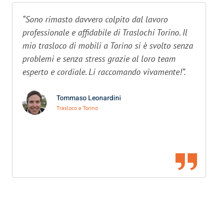
“Sono rimasto davvero colpito dal lavoro
professionale e affidabile di Traslochi Torino. Il
mio trasloco di mobili a Torino si è svolto senza
problemi e senza stress grazie al loro team
esperto e cordiale. Li raccomando vivamente!”.
Tommaso Leonardini
Trasloco a Torino