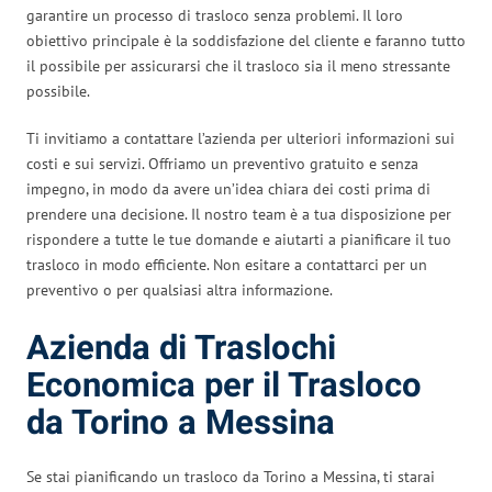
garantire un processo di trasloco senza problemi. Il loro
obiettivo principale è la soddisfazione del cliente e faranno tutto
il possibile per assicurarsi che il trasloco sia il meno stressante
possibile.
Ti invitiamo a contattare l’azienda per ulteriori informazioni sui
costi e sui servizi. Offriamo un preventivo gratuito e senza
impegno, in modo da avere un’idea chiara dei costi prima di
prendere una decisione. Il nostro team è a tua disposizione per
rispondere a tutte le tue domande e aiutarti a pianificare il tuo
trasloco in modo efficiente. Non esitare a contattarci per un
preventivo o per qualsiasi altra informazione.
Azienda di Traslochi
Economica per il Trasloco
da Torino a Messina
Se stai pianificando un trasloco da Torino a Messina, ti starai