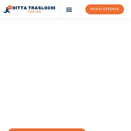
RICEVI OFFERTA
Ditta Traslochi Torino
Servizi Traslochi Torino
Costi e prezzi
TRASLOCHI TORINO
Traslochi Torino
Messina
Il tuo trasloco Torino Messina può essere così facile! Sperimenta
il nostro
servizio di prima classe
e assicurati i
migliori prezzi in
Torino
.
Richiedo ora la tua offerta personalizzata e fai il primo passo
verso un trasloco senza stress a Messina