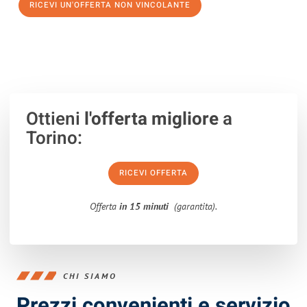
RICEVI UN'OFFERTA NON VINCOLANTE
100% non vincolante – Risposta garantita entro 15 minuti.
Ottieni
l'offerta migliore
a
Torino:
RICEVI OFFERTA
Offerta
in 15 minuti
(garantita).
CHI SIAMO
Prezzi convenienti e servizio