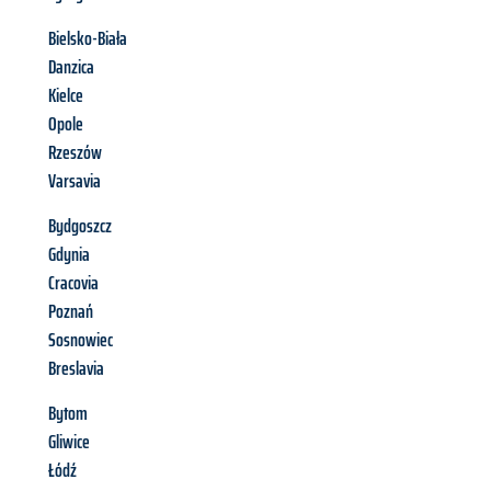
Bielsko-Biała
Danzica
Kielce
Opole
Rzeszów
Varsavia
Bydgoszcz
Gdynia
Cracovia
Poznań
Sosnowiec
Breslavia
Bytom
Gliwice
Łódź