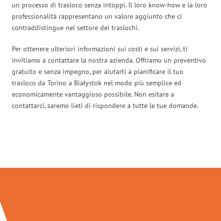
un processo di trasloco senza intoppi. Il loro know-how e la loro
professionalità rappresentano un valore aggiunto che ci
contraddistingue nel settore dei traslochi.
Per ottenere ulteriori informazioni sui costi e sui servizi, ti
invitiamo a contattare la nostra azienda. Offriamo un preventivo
gratuito e senza impegno, per aiutarti a pianificare il tuo
trasloco da Torino a Białystok nel modo più semplice ed
economicamente vantaggioso possibile. Non esitare a
contattarci, saremo lieti di rispondere a tutte le tue domande.
Traslochi Torino in numeri: