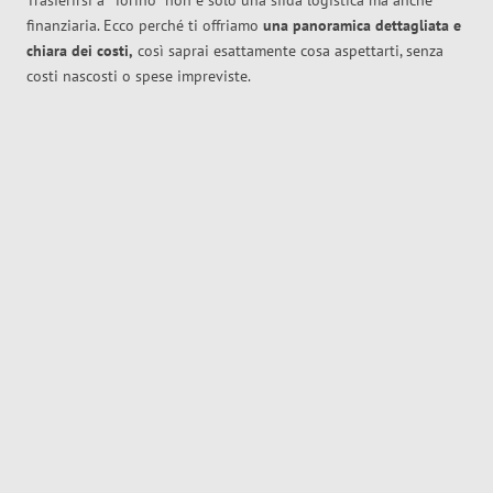
Trasferirsi a
Torino
non è solo una sfida logistica ma anche
finanziaria. Ecco perché ti offriamo
una panoramica dettagliata e
chiara dei costi,
così saprai esattamente cosa aspettarti, senza
costi nascosti o spese impreviste.