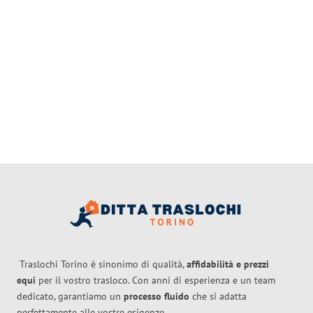
Traslochi Torino è sinonimo di qualità,
affidabilità e prezzi
equi
per il vostro trasloco. Con anni di esperienza e un team
dedicato, garantiamo un
processo fluido
che si adatta
perfettamente alle vostre esigenze.