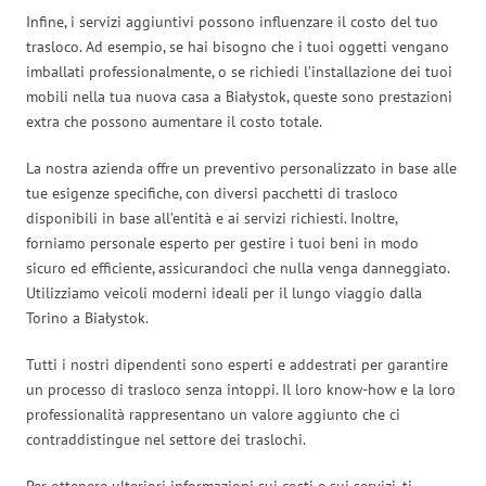
Infine, i servizi aggiuntivi possono influenzare il costo del tuo
trasloco. Ad esempio, se hai bisogno che i tuoi oggetti vengano
imballati professionalmente, o se richiedi l’installazione dei tuoi
mobili nella tua nuova casa a Białystok, queste sono prestazioni
extra che possono aumentare il costo totale.
La nostra azienda offre un preventivo personalizzato in base alle
tue esigenze specifiche, con diversi pacchetti di trasloco
disponibili in base all’entità e ai servizi richiesti. Inoltre,
forniamo personale esperto per gestire i tuoi beni in modo
sicuro ed efficiente, assicurandoci che nulla venga danneggiato.
Utilizziamo veicoli moderni ideali per il lungo viaggio dalla
Torino a Białystok.
Tutti i nostri dipendenti sono esperti e addestrati per garantire
un processo di trasloco senza intoppi. Il loro know-how e la loro
professionalità rappresentano un valore aggiunto che ci
contraddistingue nel settore dei traslochi.
Per ottenere ulteriori informazioni sui costi e sui servizi, ti