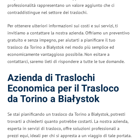
professionalità rappresentano un valore aggiunto che ci
contraddistingue nel settore dei traslochi.
Per ottenere ulteriori informazioni sui costi e sui servizi, ti
invitiamo a contattare la nostra azienda. Offriamo un preventivo
gratuito e senza impegno, per aiutarti a pianificare il tuo
trasloco da Torino a Białystok nel modo più semplice ed
economicamente vantaggioso possibile. Non esitare a
contattarci, saremo lieti di rispondere a tutte le tue domande.
Azienda di Traslochi
Economica per il Trasloco
da Torino a Białystok
Se stai pianificando un trasloco da Torino a Białystok, potresti
trovarti a chiederti quanto potrebbe costarti. La nostra azienda,
esperta in servizi di trasloco, offre soluzioni professionali a
prezzi equi, ideali per chi si appresta a un viaggio di tale portata.