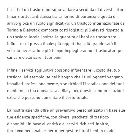
I costi di un trasloco possono variare a seconda di diversi fattori.
Innanzitutto, la distanza tra la Torino di partenza e quella di
arrivo gioca un ruolo significativo: un trasloco internazionale da
Torino a Białystok comporta costi logistici più elevati rispetto a
un trasloco locale. Inoltre, la quantità di beni da trasportare
influisce sul prezzo finale: più oggetti hai, più grande sarà il
veicolo necessario e più tempo impiegheranno i traslocatori per
caricare e scaricare i tuoi beni.
Infine, i servizi aggiuntivi possono influenzare il costo del tuo
trasloco. Ad esempio, se hai bisogno che i tuoi oggetti vengano
imballati professionalmente, o se richiedi l’installazione dei tuoi
mobili nella tua nuova casa a Białystok, queste sono prestazioni
extra che possono aumentare il costo totale.
La nostra azienda offre un preventivo personalizzato in base alle
tue esigenze specifiche, con diversi pacchetti di trasloco
disponibili in base all’entità e ai servizi richiesti. Inoltre,
forniamo personale esperto per gestire i tuoi beni in modo