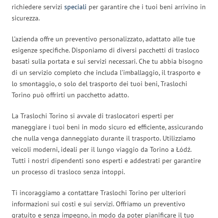
richiedere servizi
speciali
per garantire che i tuoi beni arrivino in
sicurezza.
L’azienda offre un preventivo personalizzato, adattato alle tue
esigenze specifiche. Disponiamo di diversi pacchetti di trasloco
basati sulla portata e sui servizi necessari. Che tu abbia bisogno
di un servizio completo che includa l’imballaggio, il trasporto e
lo smontaggio, o solo del trasporto dei tuoi beni, Traslochi
Torino può offrirti un pacchetto adatto.
La Traslochi Torino si avvale di traslocatori esperti per
maneggiare i tuoi beni in modo sicuro ed efficiente, assicurando
che nulla venga danneggiato durante il trasporto. Utilizziamo
veicoli moderni, ideali per il lungo viaggio da Torino a Łódź.
Tutti i nostri dipendenti sono esperti e addestrati per garantire
un processo di trasloco senza intoppi.
Ti incoraggiamo a contattare Traslochi Torino per ulteriori
informazioni sui costi e sui servizi. Offriamo un preventivo
gratuito e senza impegno, in modo da poter pianificare il tuo