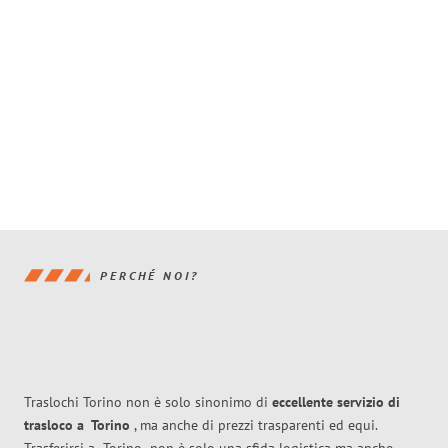
PERCHÉ NOI?
Traslochi Torino non è solo sinonimo di
eccellente
servizio di
trasloco
a
Torino
, ma anche di prezzi trasparenti ed equi.