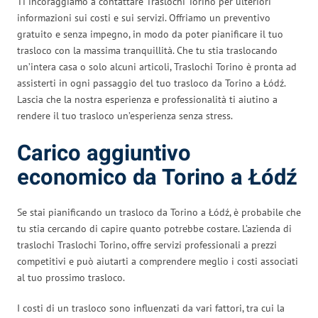
Ti incoraggiamo a contattare Traslochi Torino per ulteriori
informazioni sui costi e sui servizi. Offriamo un preventivo
gratuito e senza impegno, in modo da poter pianificare il tuo
trasloco con la massima tranquillità. Che tu stia traslocando
un’intera casa o solo alcuni articoli, Traslochi Torino è pronta ad
assisterti in ogni passaggio del tuo trasloco da Torino a Łódź.
Lascia che la nostra esperienza e professionalità ti aiutino a
rendere il tuo trasloco un’esperienza senza stress.
Carico aggiuntivo
economico da Torino a Łódź
Se stai pianificando un trasloco da Torino a Łódź, è probabile che
tu stia cercando di capire quanto potrebbe costare. L’azienda di
traslochi Traslochi Torino, offre servizi professionali a prezzi
competitivi e può aiutarti a comprendere meglio i costi associati
al tuo prossimo trasloco.
I costi di un trasloco sono influenzati da vari fattori, tra cui la