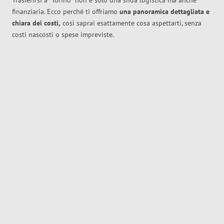
Trasferirsi a
Torino
non è solo una sfida logistica ma anche
finanziaria. Ecco perché ti offriamo
una panoramica dettagliata e
chiara dei costi,
così saprai esattamente cosa aspettarti, senza
costi nascosti o spese impreviste.