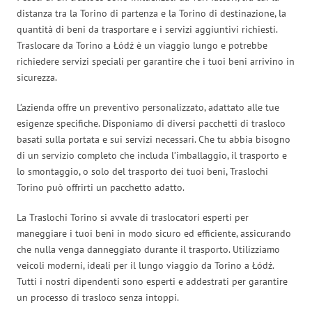
distanza tra la Torino di partenza e la Torino di destinazione, la
quantità di beni da trasportare e i servizi aggiuntivi richiesti.
Traslocare da Torino a Łódź è un viaggio lungo e potrebbe
richiedere servizi speciali per garantire che i tuoi beni arrivino in
sicurezza.
L’azienda offre un preventivo personalizzato, adattato alle tue
esigenze specifiche. Disponiamo di diversi pacchetti di trasloco
basati sulla portata e sui servizi necessari. Che tu abbia bisogno
di un servizio completo che includa l’imballaggio, il trasporto e
lo smontaggio, o solo del trasporto dei tuoi beni, Traslochi
Torino può offrirti un pacchetto adatto.
La Traslochi Torino si avvale di traslocatori esperti per
maneggiare i tuoi beni in modo sicuro ed efficiente, assicurando
che nulla venga danneggiato durante il trasporto. Utilizziamo
veicoli moderni, ideali per il lungo viaggio da Torino a Łódź.
Tutti i nostri dipendenti sono esperti e addestrati per garantire
un processo di trasloco senza intoppi.