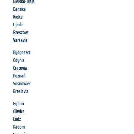
Bielsko-Biała
Danzica
Kielce
Opole
Rzeszów
Varsavia
Bydgoszcz
Gdynia
Cracovia
Poznań
Sosnowiec
Breslavia
Bytom
Gliwice
Łódź
Radom