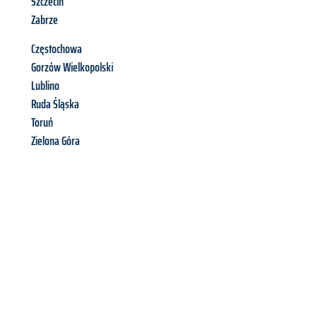
Szczecin
Zabrze
Częstochowa
Gorzów Wielkopolski
Lublino
Ruda Śląska
Toruń
Zielona Góra
Richiedi ora la tua
offerta
al
miglior
prezzo !