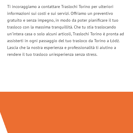
Ti incoraggiamo a contattare Traslochi Torino per ulteriori
informazioni sui costi e sui servizi. Offriamo un preventivo
gratuito e senza impegno, in modo da poter pianificare il tuo
trasloco con la massima tranquillità. Che tu stia traslocando
un’intera casa o solo alcuni articoli, Traslochi Torino è pronta ad
assisterti in ogni passaggio del tuo trasloco da Torino a Łódź.
Lascia che la nostra esperienza e professionalità ti aiutino a
rendere il tuo trasloco un’esperienza senza stress.
Traslochi Torino in numeri: