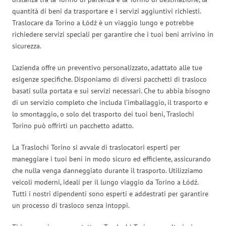
quantità di beni da trasportare e i servizi aggiuntivi richiesti.
Traslocare da Torino a Łódź è un viaggio lungo e potrebbe
richiedere servizi speciali per garantire che i tuoi beni arrivino in
sicurezza.
L’azienda offre un preventivo personalizzato, adattato alle tue
esigenze specifiche. Disponiamo di diversi pacchetti di trasloco
basati sulla portata e sui servizi necessari. Che tu abbia bisogno
di un servizio completo che includa l’imballaggio, il trasporto e
lo smontaggio, o solo del trasporto dei tuoi beni, Traslochi
Torino può offrirti un pacchetto adatto.
La Traslochi Torino si avvale di traslocatori esperti per
maneggiare i tuoi beni in modo sicuro ed efficiente, assicurando
che nulla venga danneggiato durante il trasporto. Utilizziamo
veicoli moderni, ideali per il lungo viaggio da Torino a Łódź.
Tutti i nostri dipendenti sono esperti e addestrati per garantire
un processo di trasloco senza intoppi.