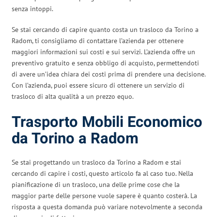
senza intoppi.
Se stai cercando di capire quanto costa un trasloco da Torino a
Radom, ti consigliamo di contattare l’azienda per ottenere
maggiori informazioni sui costi e sui servizi. L’azienda offre un
preventivo gratuito e senza obbligo di acquisto, permettendoti
di avere un’idea chiara dei costi prima di prendere una decisione.
Con l’azienda, puoi essere sicuro di ottenere un servizio di
trasloco di alta qualità a un prezzo equo.
Trasporto Mobili Economico
da Torino a Radom
Se stai progettando un trasloco da Torino a Radom e stai
cercando di capire i costi, questo articolo fa al caso tuo. Nella
pianificazione di un trasloco, una delle prime cose che la
maggior parte delle persone vuole sapere è quanto costerà. La
risposta a questa domanda può variare notevolmente a seconda