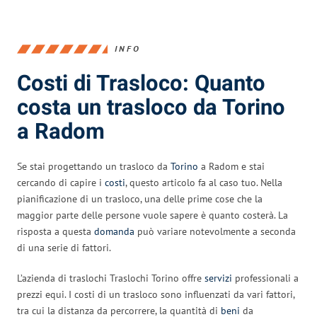
INFO
Costi di Trasloco: Quanto
costa un trasloco da Torino
a Radom
Se stai progettando un trasloco da
Torino
a Radom e stai
cercando di capire i
costi
, questo articolo fa al caso tuo. Nella
pianificazione di un trasloco, una delle prime cose che la
maggior parte delle persone vuole sapere è quanto costerà. La
risposta a questa
domanda
può variare notevolmente a seconda
di una serie di fattori.
L’azienda di traslochi Traslochi Torino offre
servizi
professionali a
prezzi equi. I costi di un trasloco sono influenzati da vari fattori,
tra cui la distanza da percorrere, la quantità di
beni
da