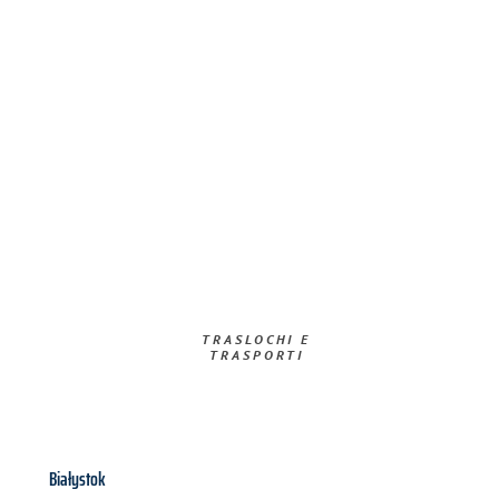
TRASLOCHI E
TRASPORTI​
Białystok