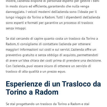
Inoltre, l’azienda dispone di personale esperto per gestire i beni
in modo sicuro ed efficiente, garantendo che nulla venga
danneggiato. I veicoli moderni dell’azienda sono l’ideale per il
lungo viaggio da Torino a Radom. Tutti i dipendenti dell’azienda
sono esperti e formati per garantire un processo di trasloco
senza intoppi.
Se stai cercando di capire quanto costa un trasloco da Torino a
Radom, ti consigliamo di contattare l’azienda per ottenere
maggiori informazioni sui costi e sui servizi. L’azienda offre un
preventivo gratuito e senza obbligo di acquisto, permettendoti
di avere un’idea chiara dei costi prima di prendere una decisione.
Con l’azienda, puoi essere sicuro di ottenere un servizio di
trasloco di alta qualità a un prezzo equo.
Esperienze di un Trasloco da
Torino a Radom
Se stai progettando un trasloco da Torino a Radom e stai