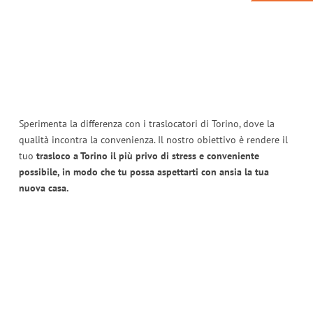
Sperimenta la differenza con i traslocatori di Torino, dove la
qualità incontra la convenienza. Il nostro obiettivo è rendere il
tuo
trasloco a Torino il più privo di stress e conveniente
possibile, in modo che tu possa aspettarti con ansia la tua
nuova casa.