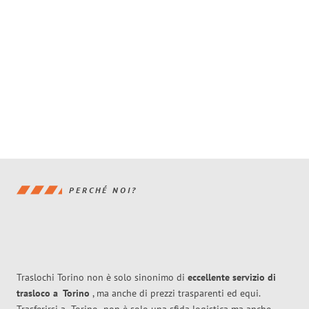
PERCHÉ NOI?
Traslochi Torino non è solo sinonimo di
eccellente
servizio di
trasloco
a
Torino
, ma anche di prezzi trasparenti ed equi.