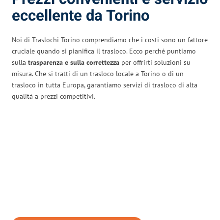
eccellente da Torino
Noi di Traslochi Torino comprendiamo che i costi sono un fattore
cruciale quando si pianifica il trasloco. Ecco perché puntiamo
sulla
trasparenza e sulla correttezza
per offrirti soluzioni su
misura. Che si tratti di un trasloco locale a Torino o di un
trasloco in tutta Europa, garantiamo servizi di trasloco di alta
qualità a prezzi competitivi.