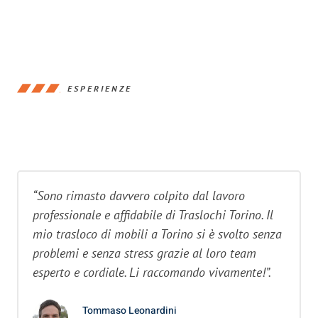
ESPERIENZE
“Sono rimasto davvero colpito dal lavoro
professionale e affidabile di Traslochi Torino. Il
mio trasloco di mobili a Torino si è svolto senza
problemi e senza stress grazie al loro team
esperto e cordiale. Li raccomando vivamente!”.
Tommaso Leonardini