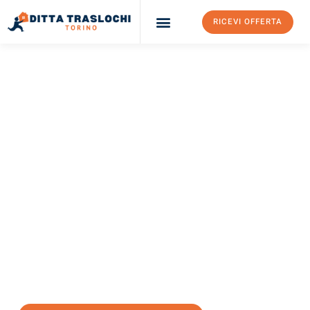
RICEVI OFFERTA
Ditta Traslochi Torino
Servizi Traslochi Torino
Costi e prezzi
TRASLOCHI TORINO
Traslochi Torino
Radom
Il tuo trasloco Torino Radom può essere così facile! Sperimenta
il nostro
servizio di prima classe
e assicurati i
migliori prezzi in
Torino
.
Richiedo ora la tua offerta personalizzata e fai il primo passo
verso un trasloco senza stress a Radom