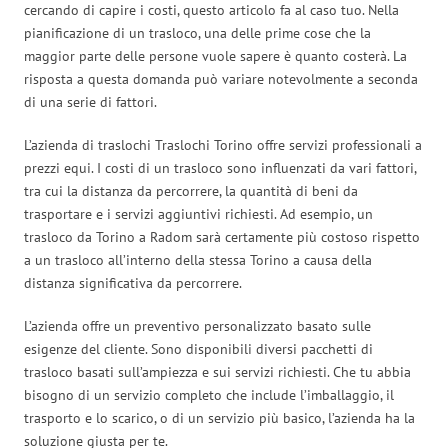
cercando di capire i costi, questo articolo fa al caso tuo. Nella
pianificazione di un trasloco, una delle prime cose che la
maggior parte delle persone vuole sapere è quanto costerà. La
risposta a questa domanda può variare notevolmente a seconda
di una serie di fattori.
L’azienda di traslochi Traslochi Torino offre servizi professionali a
prezzi equi. I costi di un trasloco sono influenzati da vari fattori,
tra cui la distanza da percorrere, la quantità di beni da
trasportare e i servizi aggiuntivi richiesti. Ad esempio, un
trasloco da Torino a Radom sarà certamente più costoso rispetto
a un trasloco all’interno della stessa Torino a causa della
distanza significativa da percorrere.
L’azienda offre un preventivo personalizzato basato sulle
esigenze del cliente. Sono disponibili diversi pacchetti di
trasloco basati sull’ampiezza e sui servizi richiesti. Che tu abbia
bisogno di un servizio completo che include l’imballaggio, il
trasporto e lo scarico, o di un servizio più basico, l’azienda ha la
soluzione giusta per te.