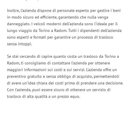
Inoltre, l’azienda dispone di personale esperto per gestire i beni
in modo sicuro ed efficiente, garantendo che nulla venga
danneggiato. I veicoli moderni dell’azienda sono l’ideale per il
lungo viaggio da Torino a Radom. Tutti i dipendenti dell’azienda
sono esperti e formati per garantire un processo di trasloco
senza intoppi.
Se stai cercando di capire quanto costa un trasloco da Torino a
Radom, ti consigliamo di contattare l’azienda per ottenere
maggiori informazioni sui costi e sui servizi. L’azienda offre un
preventivo gratuito e senza obbligo di acquisto, permettendoti
di avere un’idea chiara dei costi prima di prendere una decisione.
Con l’azienda, puoi essere sicuro di ottenere un servizio di
trasloco di alta qualità a un prezzo equo.
Traslochi Torino in numeri: