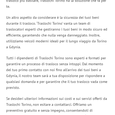
trasloco più basilare, Traslochi Torino ha la soluzione che fa per
te.
Un altro aspetto da considerare è la sicurezza dei tuoi beni
durante il trasloco. ‘Traslochi Torino’ vanta un team di
traslocatori esperti che gestiranno i tuoi beni in modo sicuro ed
efficiente, garantendo che nulla venga danneggiato. Inoltre,
utilizziamo veicoli moderni ideali per il lungo viaggio da Torino
a Gdynia.
Tutti i dipendenti di Traslochi Torino sono esperti e formati per
garantire un processo di trasloco senza intoppi. Dal momento
del tuo primo contatto con noi fino all’arrivo dei tuoi beni a
Gdynia, il nostro team sarà a tua disposizione per rispondere a
qualsiasi domanda e per garantire che il tuo trasloco vada come
previsto.
Se desideri ulteriori informazioni sui costi e sui servizi offerti da
Traslochi Torino, non esitare a contattarci. Offriamo un
preventivo gratuito e senza impegno, consentendoti di