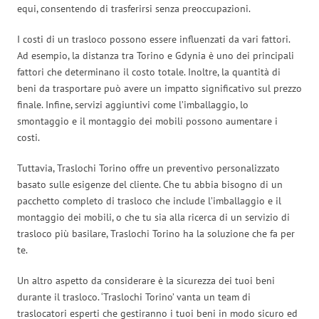
equi, consentendo di trasferirsi senza preoccupazioni.
I costi di un trasloco possono essere influenzati da vari fattori.
Ad esempio, la distanza tra Torino e Gdynia è uno dei principali
fattori che determinano il costo totale. Inoltre, la quantità di
beni da trasportare può avere un impatto significativo sul prezzo
finale. Infine, servizi aggiuntivi come l’imballaggio, lo
smontaggio e il montaggio dei mobili possono aumentare i
costi.
Tuttavia, Traslochi Torino offre un preventivo personalizzato
basato sulle esigenze del cliente. Che tu abbia bisogno di un
pacchetto completo di trasloco che include l’imballaggio e il
montaggio dei mobili, o che tu sia alla ricerca di un servizio di
trasloco più basilare, Traslochi Torino ha la soluzione che fa per
te.
Un altro aspetto da considerare è la sicurezza dei tuoi beni
durante il trasloco. ‘Traslochi Torino’ vanta un team di
traslocatori esperti che gestiranno i tuoi beni in modo sicuro ed