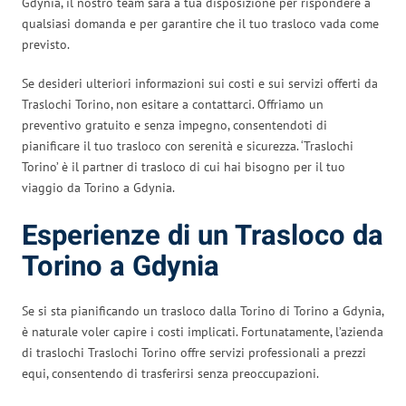
Gdynia, il nostro team sarà a tua disposizione per rispondere a
qualsiasi domanda e per garantire che il tuo trasloco vada come
previsto.
Se desideri ulteriori informazioni sui costi e sui servizi offerti da
Traslochi Torino, non esitare a contattarci. Offriamo un
preventivo gratuito e senza impegno, consentendoti di
pianificare il tuo trasloco con serenità e sicurezza. ‘Traslochi
Torino’ è il partner di trasloco di cui hai bisogno per il tuo
viaggio da Torino a Gdynia.
Esperienze di un Trasloco da
Torino a Gdynia
Se si sta pianificando un trasloco dalla Torino di Torino a Gdynia,
è naturale voler capire i costi implicati. Fortunatamente, l’azienda
di traslochi Traslochi Torino offre servizi professionali a prezzi
equi, consentendo di trasferirsi senza preoccupazioni.