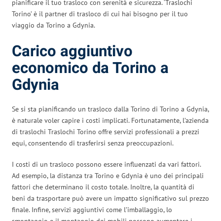
pianificare il tuo trasloco con serenità e sicurezza. ‘Traslochi
Torino’ è il partner di trasloco di cui hai bisogno per il tuo
viaggio da Torino a Gdynia.
Carico aggiuntivo
economico da Torino a
Gdynia
Se si sta pianificando un trasloco dalla Torino di Torino a Gdynia,
è naturale voler capire i costi implicati. Fortunatamente, l’azienda
di traslochi Traslochi Torino offre servizi professionali a prezzi
equi, consentendo di trasferirsi senza preoccupazioni.
I costi di un trasloco possono essere influenzati da vari fattori.
Ad esempio, la distanza tra Torino e Gdynia è uno dei principali
fattori che determinano il costo totale. Inoltre, la quantità di
beni da trasportare può avere un impatto significativo sul prezzo
finale. Infine, servizi aggiuntivi come l’imballaggio, lo
smontaggio e il montaggio dei mobili possono aumentare i