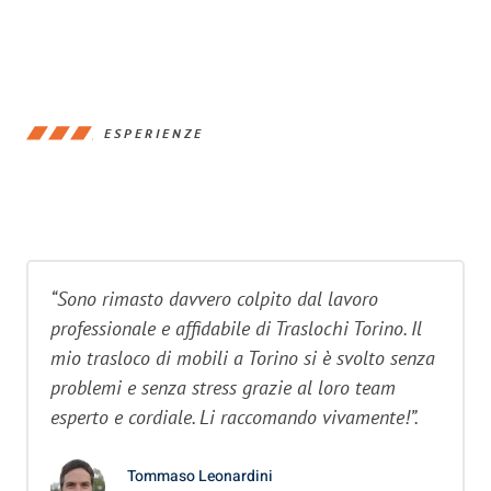
ESPERIENZE
“Sono rimasto davvero colpito dal lavoro
professionale e affidabile di Traslochi Torino. Il
mio trasloco di mobili a Torino si è svolto senza
problemi e senza stress grazie al loro team
esperto e cordiale. Li raccomando vivamente!”.
Tommaso Leonardini