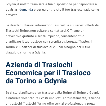
Gdynia, il nostro team sarà a tua disposizione per rispondere a
qualsiasi
domanda
e per garantire che il tuo trasloco vada come
previsto.
Se desideri ulteriori informazioni sui costi e sui servizi offerti da
Traslochi Torino, non esitare a contattarci. Offriamo un
preventivo gratuito e senza impegno, consentendoti di
pianificare il tuo trasloco con serenità e sicurezza. ‘Traslochi
Torino’ è il partner di trasloco di cui hai bisogno per il tuo
viaggio da Torino a Gdynia.
Azienda di Traslochi
Economica per il Trasloco
da Torino a Gdynia
Se si sta pianificando un trasloco dalla Torino di Torino a Gdynia,
è naturale voler capire i costi implicati. Fortunatamente, l’azienda
di traslochi Traslochi Torino offre servizi professionali a prezzi