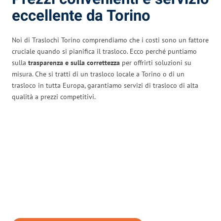
eccellente da Torino
Noi di Traslochi Torino comprendiamo che i costi sono un fattore
cruciale quando si pianifica il trasloco. Ecco perché puntiamo
sulla
trasparenza e sulla correttezza
per offrirti soluzioni su
misura. Che si tratti di un trasloco locale a Torino o di un
trasloco in tutta Europa, garantiamo servizi di trasloco di alta
qualità a prezzi competitivi.