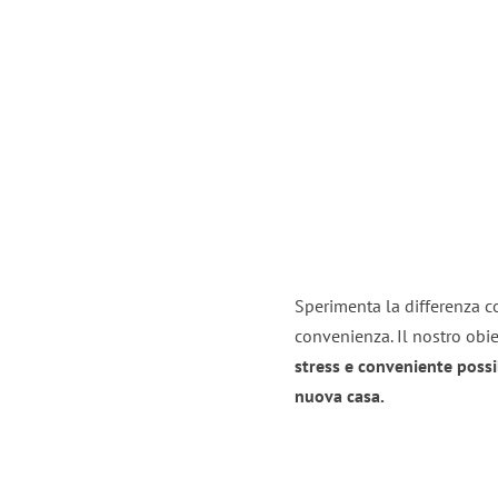
Sperimenta la differenza con
convenienza. Il nostro obie
stress e conveniente possi
nuova casa.