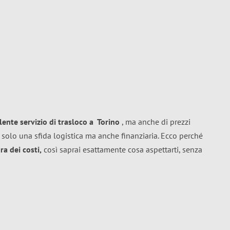
llente
servizio di trasloco
a
Torino
, ma anche di prezzi
 solo una sfida logistica ma anche finanziaria. Ecco perché
a dei costi,
così saprai esattamente cosa aspettarti, senza