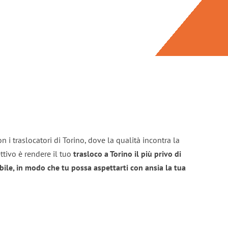
 i traslocatori di Torino, dove la qualità incontra la
ttivo è rendere il tuo
trasloco a Torino il più privo di
bile, in modo che tu possa aspettarti con ansia la tua