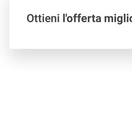
Ottieni
l'offerta migli