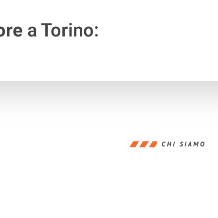
ore
a Torino:
CHI SIAMO