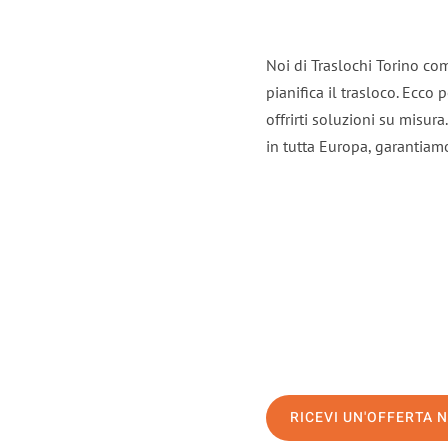
Noi di Traslochi Torino co
pianifica il trasloco. Ecco
offrirti soluzioni su misura
in tutta Europa, garantiamo 
RICEVI UN'OFFERTA 