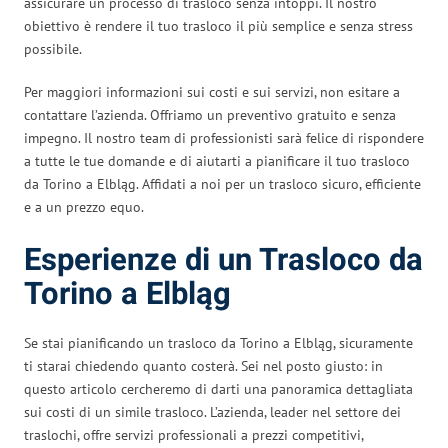
assicurare un processo di trasloco senza intoppi. Il nostro
obiettivo è rendere il tuo trasloco il più semplice e senza stress
possibile.
Per maggiori informazioni sui costi e sui servizi, non esitare a
contattare l’azienda. Offriamo un preventivo gratuito e senza
impegno. Il nostro team di professionisti sarà felice di rispondere
a tutte le tue domande e di aiutarti a pianificare il tuo trasloco
da Torino a Elbląg. Affidati a noi per un trasloco sicuro, efficiente
e a un prezzo equo.
Esperienze di un Trasloco da
Torino a Elbląg
Se stai pianificando un trasloco da Torino a Elbląg, sicuramente
ti starai chiedendo quanto costerà. Sei nel posto giusto: in
questo articolo cercheremo di darti una panoramica dettagliata
sui costi di un simile trasloco. L’azienda, leader nel settore dei
traslochi, offre servizi professionali a prezzi competitivi,