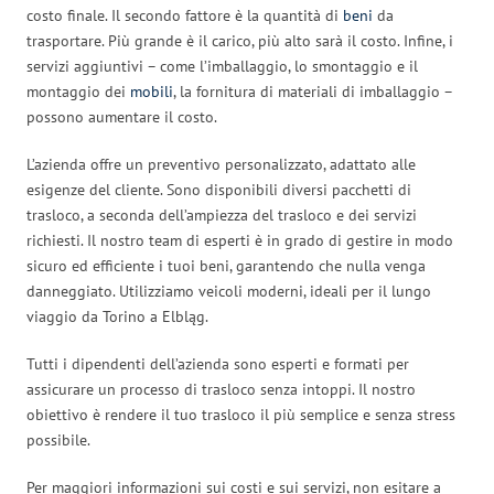
costo finale. Il secondo fattore è la quantità di
beni
da
trasportare. Più grande è il carico, più alto sarà il costo. Infine, i
servizi aggiuntivi – come l’imballaggio, lo smontaggio e il
montaggio dei
mobili
, la fornitura di materiali di imballaggio –
possono aumentare il costo.
L’azienda offre un preventivo personalizzato, adattato alle
esigenze del cliente. Sono disponibili diversi pacchetti di
trasloco, a seconda dell’ampiezza del trasloco e dei servizi
richiesti. Il nostro team di esperti è in grado di gestire in modo
sicuro ed efficiente i tuoi beni, garantendo che nulla venga
danneggiato. Utilizziamo veicoli moderni, ideali per il lungo
viaggio da Torino a Elbląg.
Tutti i dipendenti dell’azienda sono esperti e formati per
assicurare un processo di trasloco senza intoppi. Il nostro
obiettivo è rendere il tuo trasloco il più semplice e senza stress
possibile.
Per maggiori informazioni sui costi e sui servizi, non esitare a