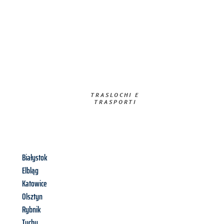
TRASLOCHI E
TRASPORTI​
Białystok
Elbląg
Katowice
Olsztyn
Rybnik
Tychy