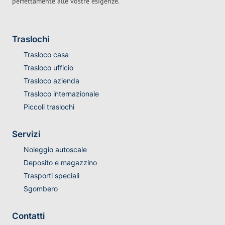
perfettamente alle vostre esigenze.
Traslochi
Trasloco casa
Trasloco ufficio
Trasloco azienda
Trasloco internazionale
Piccoli traslochi
Servizi
Noleggio autoscale
Deposito e magazzino
Trasporti speciali
Sgombero
Contatti