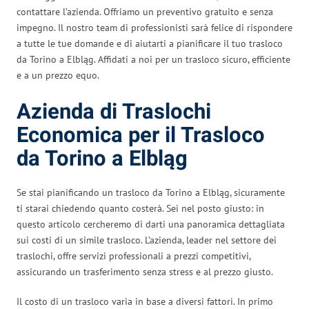
contattare l’azienda. Offriamo un preventivo gratuito e senza
impegno. Il nostro team di professionisti sarà felice di rispondere
a tutte le tue domande e di aiutarti a pianificare il tuo trasloco
da Torino a Elbląg. Affidati a noi per un trasloco sicuro, efficiente
e a un prezzo equo.
Azienda di Traslochi
Economica per il Trasloco
da Torino a Elbląg
Se stai pianificando un trasloco da Torino a Elbląg, sicuramente
ti starai chiedendo quanto costerà. Sei nel posto giusto: in
questo articolo cercheremo di darti una panoramica dettagliata
sui costi di un simile trasloco. L’azienda, leader nel settore dei
traslochi, offre servizi professionali a prezzi competitivi,
assicurando un trasferimento senza stress e al prezzo giusto.
Il costo di un trasloco varia in base a diversi fattori. In primo