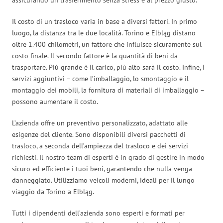
Il costo di un trasloco varia in base a diversi fattori. In primo
luogo, la distanza tra le due località. Torino e Elbląg distano
oltre 1.400 chilometri, un fattore che influisce sicuramente sul
costo finale. Il secondo fattore è la quantità di beni da
trasportare. Più grande è il carico, più alto sarà il costo. Infine, i
servizi aggiuntivi – come l’imballaggio, lo smontaggio e il
montaggio dei mobili, la fornitura di materiali di imballaggio –
possono aumentare il costo.
L’azienda offre un preventivo personalizzato, adattato alle
esigenze del cliente. Sono disponibili diversi pacchetti di
trasloco, a seconda dell’ampiezza del trasloco e dei servizi
richiesti. Il nostro team di esperti è in grado di gestire in modo
sicuro ed efficiente i tuoi beni, garantendo che nulla venga
danneggiato. Utilizziamo veicoli moderni, ideali per il lungo
viaggio da Torino a Elbląg.
Tutti i dipendenti dell’azienda sono esperti e formati per