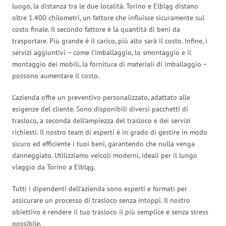
luogo, la distanza tra le due località. Torino e Elbląg distano
oltre 1.400 chilometri, un fattore che influisce sicuramente sul
costo finale. Il secondo fattore è la quantità di beni da
trasportare. Più grande è il carico, più alto sarà il costo. Infine, i
servizi aggiuntivi – come l’imballaggio, lo smontaggio e il
montaggio dei mobili, la fornitura di materiali di imballaggio –
possono aumentare il costo.
L’azienda offre un preventivo personalizzato, adattato alle
esigenze del cliente. Sono disponibili diversi pacchetti di
trasloco, a seconda dell’ampiezza del trasloco e dei servizi
richiesti. Il nostro team di esperti è in grado di gestire in modo
sicuro ed efficiente i tuoi beni, garantendo che nulla venga
danneggiato. Utilizziamo veicoli moderni, ideali per il lungo
viaggio da Torino a Elbląg.
Tutti i dipendenti dell’azienda sono esperti e formati per
assicurare un processo di trasloco senza intoppi. Il nostro
obiettivo è rendere il tuo trasloco il più semplice e senza stress
possibile.