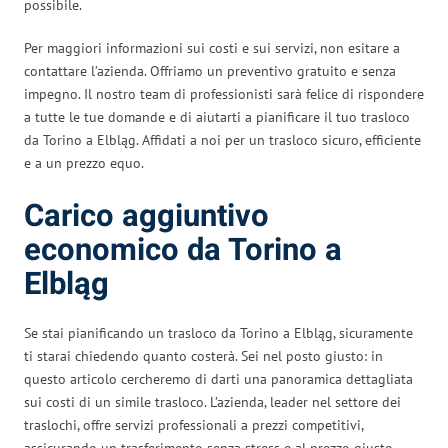
possibile.
Per maggiori informazioni sui costi e sui servizi, non esitare a
contattare l’azienda. Offriamo un preventivo gratuito e senza
impegno. Il nostro team di professionisti sarà felice di rispondere
a tutte le tue domande e di aiutarti a pianificare il tuo trasloco
da Torino a Elbląg. Affidati a noi per un trasloco sicuro, efficiente
e a un prezzo equo.
Carico aggiuntivo
economico da Torino a
Elbląg
Se stai pianificando un trasloco da Torino a Elbląg, sicuramente
ti starai chiedendo quanto costerà. Sei nel posto giusto: in
questo articolo cercheremo di darti una panoramica dettagliata
sui costi di un simile trasloco. L’azienda, leader nel settore dei
traslochi, offre servizi professionali a prezzi competitivi,
assicurando un trasferimento senza stress e al prezzo giusto.