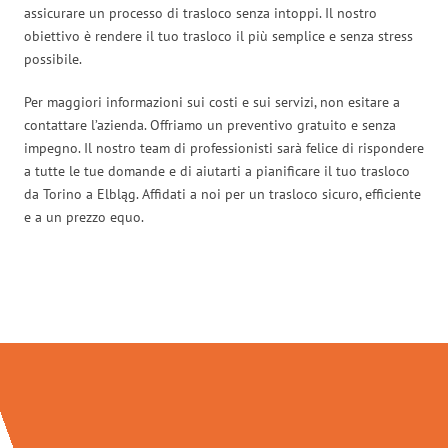
assicurare un processo di trasloco senza intoppi. Il nostro
obiettivo è rendere il tuo trasloco il più semplice e senza stress
possibile.
Per maggiori informazioni sui costi e sui servizi, non esitare a
contattare l’azienda. Offriamo un preventivo gratuito e senza
impegno. Il nostro team di professionisti sarà felice di rispondere
a tutte le tue domande e di aiutarti a pianificare il tuo trasloco
da Torino a Elbląg. Affidati a noi per un trasloco sicuro, efficiente
e a un prezzo equo.
Traslochi Torino in numeri: