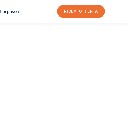
i e prezzi
RICEVI OFFERTA