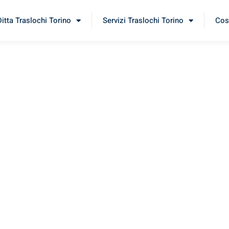
Ditta Traslochi Torino
Servizi Traslochi Torino
Cost
wice
erimenta il nostro