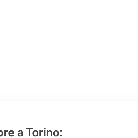
Torino
.
o passo verso un
ore
a Torino: