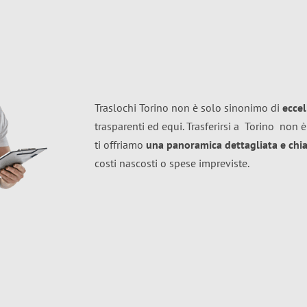
Traslochi Torino non è solo sinonimo di
ecce
trasparenti ed equi. Trasferirsi a
Torino
non è
ti offriamo
una panoramica dettagliata e chiar
costi nascosti o spese impreviste.