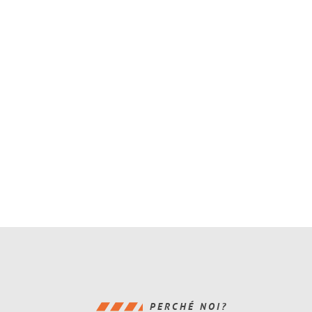
PERCHÉ NOI?