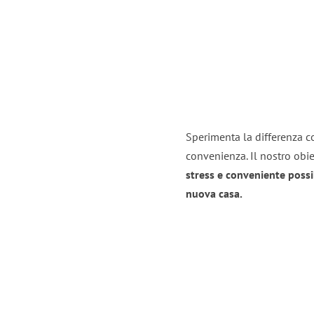
Sperimenta la differenza con
convenienza. Il nostro obie
stress e conveniente possi
nuova casa.