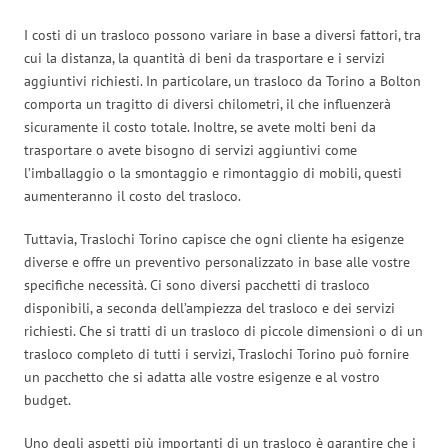
I costi di un trasloco possono variare in base a diversi fattori, tra
cui la distanza, la quantità di beni da trasportare e i servizi
aggiuntivi richiesti. In particolare, un trasloco da Torino a Bolton
comporta un tragitto di diversi chilometri, il che influenzerà
sicuramente il costo totale. Inoltre, se avete molti beni da
trasportare o avete bisogno di servizi aggiuntivi come
l’imballaggio o la smontaggio e rimontaggio di mobili, questi
aumenteranno il costo del trasloco.
Tuttavia, Traslochi Torino capisce che ogni cliente ha esigenze
diverse e offre un preventivo personalizzato in base alle vostre
specifiche necessità. Ci sono diversi pacchetti di trasloco
disponibili, a seconda dell’ampiezza del trasloco e dei servizi
richiesti. Che si tratti di un trasloco di piccole dimensioni o di un
trasloco completo di tutti i servizi, Traslochi Torino può fornire
un pacchetto che si adatta alle vostre esigenze e al vostro
budget.
Uno degli aspetti più importanti di un trasloco è garantire che i