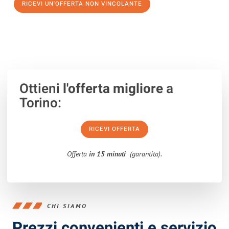
RICEVI UN'OFFERTA NON VINCOLANTE
100% non vincolante – Risposta garantita entro 15 minuti.
Ottieni
l'offerta migliore
a
Torino:
RICEVI OFFERTA
Offerta
in 15 minuti
(garantita).
CHI SIAMO
Prezzi convenienti e servizio