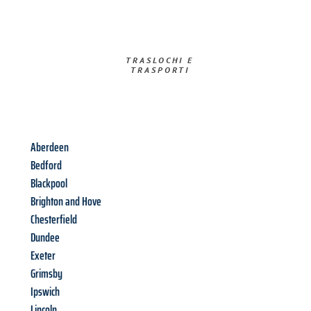
TRASLOCHI E
TRASPORTI​
Aberdeen
Bedford
Blackpool
Brighton and Hove
Chesterfield
Dundee
Exeter
Grimsby
Ipswich
Lincoln