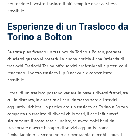
per rendere il vostro trasloco il più semplice e senza stress
possibile.
Esperienze di un Trasloco da
Torino a Bolton
Se state pianificando un trasloco da Torino a Bolton, potreste
chiedervi quanto vi costerà. La buona notizia è che l’azienda di
traslochi Traslochi Torino offre servizi professionali a prezzi equi,
rendendo il vostro trasloco il più agevole e conveniente
possibile.
I costi di un trasloco possono variare in base a diversi fattori, tra
cui la distanza, la quantità di beni da trasportare e i servizi
aggiuntivi richiesti. In particolare, un trasloco da Torino a Bolton
comporta un tragitto di diversi chilometri, il che influenzerà
sicuramente il costo totale. Inoltre, se avete molti beni da
trasportare o avete bisogno di servizi aggiuntivi come
l’imballaggio o la smontaggio e rimontaggio di mobili, questi