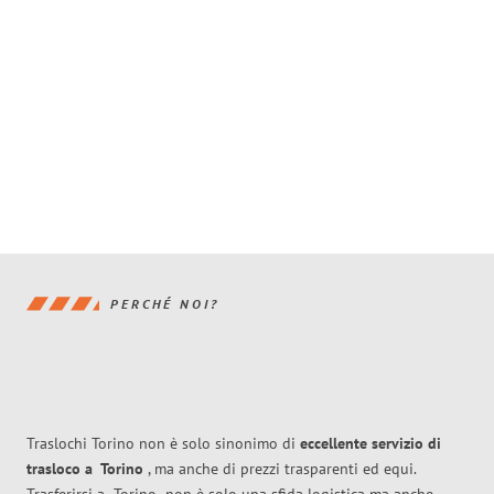
PERCHÉ NOI?
Traslochi Torino non è solo sinonimo di
eccellente
servizio di
trasloco
a
Torino
, ma anche di prezzi trasparenti ed equi.