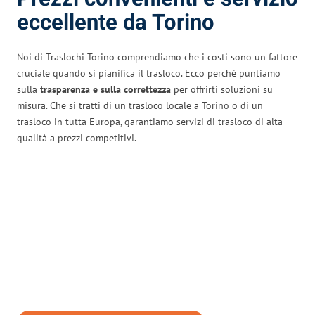
eccellente da Torino
Noi di Traslochi Torino comprendiamo che i costi sono un fattore
cruciale quando si pianifica il trasloco. Ecco perché puntiamo
sulla
trasparenza e sulla correttezza
per offrirti soluzioni su
misura. Che si tratti di un trasloco locale a Torino o di un
trasloco in tutta Europa, garantiamo servizi di trasloco di alta
qualità a prezzi competitivi.