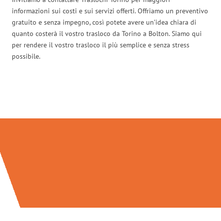
informazioni sui costi e sui servizi offerti. Offriamo un preventivo
gratuito e senza impegno, così potete avere un’idea chiara di
quanto costerà il vostro trasloco da Torino a Bolton. Siamo qui
per rendere il vostro trasloco il più semplice e senza stress
possibile.
Traslochi Torino in numeri: