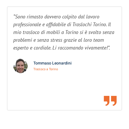
“Sono rimasto davvero colpito dal lavoro
professionale e affidabile di Traslochi Torino. Il
mio trasloco di mobili a Torino si è svolto senza
problemi e senza stress grazie al loro team
esperto e cordiale. Li raccomando vivamente!”.
Tommaso Leonardini
Trasloco a Torino