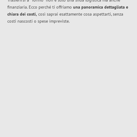
Trasferirsi a
Torino
non è solo una sfida logistica ma anche
finanziaria. Ecco perché ti offriamo
una panoramica dettagliata e
chiara dei costi,
così saprai esattamente cosa aspettarti, senza
costi nascosti o spese impreviste.