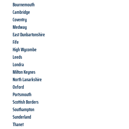
Bournemouth
Cambridge
Coventry
Medway
East Dunbartonshire
Fife
High Wycombe
Leeds
Londra
Milton Keynes
North Lanarkshire
Oxford
Portsmouth
Scottish Borders
Southampton
Sunderland
Thanet