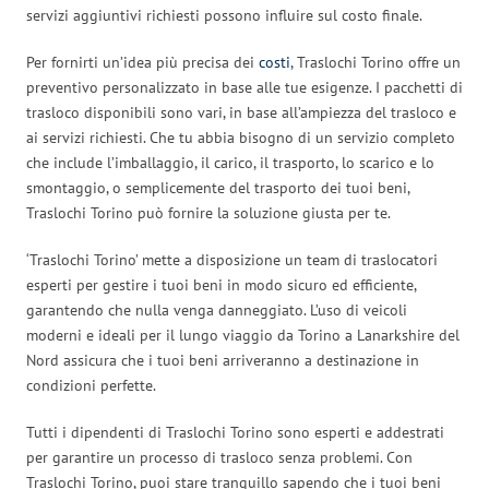
servizi aggiuntivi richiesti possono influire sul costo finale.
Per fornirti un’idea più precisa dei
costi
, Traslochi Torino offre un
preventivo personalizzato in base alle tue esigenze. I pacchetti di
trasloco disponibili sono vari, in base all’ampiezza del trasloco e
ai servizi richiesti. Che tu abbia bisogno di un servizio completo
che include l’imballaggio, il carico, il trasporto, lo scarico e lo
smontaggio, o semplicemente del trasporto dei tuoi beni,
Traslochi Torino può fornire la soluzione giusta per te.
‘Traslochi Torino’ mette a disposizione un team di traslocatori
esperti per gestire i tuoi beni in modo sicuro ed efficiente,
garantendo che nulla venga danneggiato. L’uso di veicoli
moderni e ideali per il lungo viaggio da Torino a Lanarkshire del
Nord assicura che i tuoi beni arriveranno a destinazione in
condizioni perfette.
Tutti i dipendenti di Traslochi Torino sono esperti e addestrati
per garantire un processo di trasloco senza problemi. Con
Traslochi Torino, puoi stare tranquillo sapendo che i tuoi beni