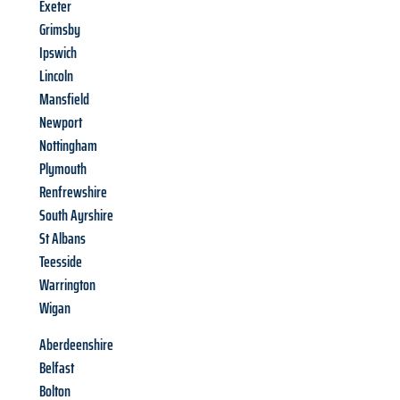
Exeter
Grimsby
Ipswich
Lincoln
Mansfield
Newport
Nottingham
Plymouth
Renfrewshire
South Ayrshire
St Albans
Teesside
Warrington
Wigan
Aberdeenshire
Belfast
Bolton