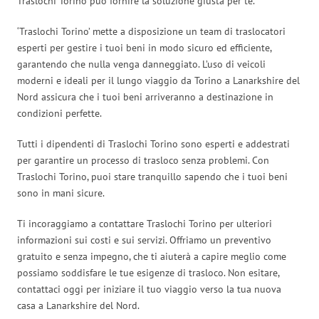
Traslochi Torino può fornire la soluzione giusta per te.
‘Traslochi Torino’ mette a disposizione un team di traslocatori
esperti per gestire i tuoi beni in modo sicuro ed efficiente,
garantendo che nulla venga danneggiato. L’uso di veicoli
moderni e ideali per il lungo viaggio da Torino a Lanarkshire del
Nord assicura che i tuoi beni arriveranno a destinazione in
condizioni perfette.
Tutti i dipendenti di Traslochi Torino sono esperti e addestrati
per garantire un processo di trasloco senza problemi. Con
Traslochi Torino, puoi stare tranquillo sapendo che i tuoi beni
sono in mani sicure.
Ti incoraggiamo a contattare Traslochi Torino per ulteriori
informazioni sui costi e sui servizi. Offriamo un preventivo
gratuito e senza impegno, che ti aiuterà a capire meglio come
possiamo soddisfare le tue esigenze di trasloco. Non esitare,
contattaci oggi per iniziare il tuo viaggio verso la tua nuova
casa a Lanarkshire del Nord.