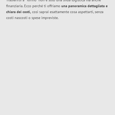
Trasferirsi a
Torino
non è solo una sfida logistica ma anche
finanziaria. Ecco perché ti offriamo
una panoramica dettagliata e
chiara dei costi,
così saprai esattamente cosa aspettarti, senza
costi nascosti o spese impreviste.