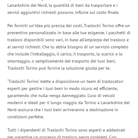
Lanarkshire del Nord, la quantità di beni da trasportare e i
servizi aggiuntivi richiesti possono influire sul costo finale.
Per fornirti un’idea più precisa dei costi, Traslochi Torino offre un
preventivo personalizzato in base alle tue esigenze. I pacchetti di
trasloco disponibili sono vari, in base all’ampiezza del trasloco e
ai servizi richiesti. Che tu abbia bisogno di un servizio completo
che include l’imballaggio, il carico, il trasporto, lo scarico e lo
smontaggio, o semplicemente del trasporto dei tuoi beni,
Traslochi Torino può fornire la soluzione giusta per te.
‘Traslochi Torino’ mette a disposizione un team di traslocatori
esperti per gestire i tuoi beni in modo sicuro ed efficiente,
garantendo che nulla venga danneggiato. L’uso di veicoli
moderni e ideali per il lungo viaggio da Torino a Lanarkshire del
Nord assicura che i tuoi beni arriveranno a destinazione in
condizioni perfette.
Tutti i dipendenti di Traslochi Torino sono esperti e addestrati
per garantire un processo di trasloco senza problemi. Con