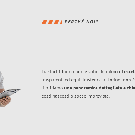
PERCHÉ NOI?
Traslochi Torino non è solo sinonimo di
ecce
trasparenti ed equi. Trasferirsi a
Torino
non è
ti offriamo
una panoramica dettagliata e chiar
costi nascosti o spese impreviste.