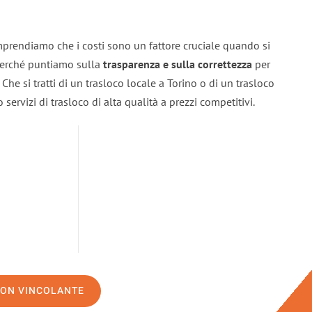
mprendiamo che i costi sono un fattore cruciale quando si
 perché puntiamo sulla
trasparenza e sulla correttezza
per
. Che si tratti di un trasloco locale a Torino o di un trasloco
servizi di trasloco di alta qualità a prezzi competitivi.
NON VINCOLANTE