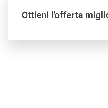
Ottieni
l'offerta migli