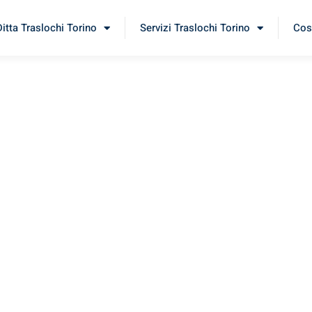
Ditta Traslochi Torino
Servizi Traslochi Torino
Cost