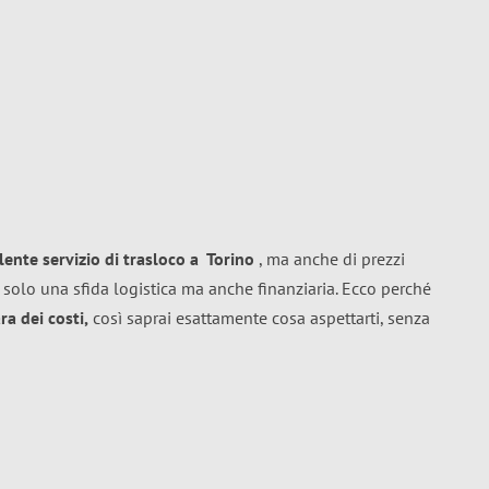
llente
servizio di trasloco
a
Torino
, ma anche di prezzi
 solo una sfida logistica ma anche finanziaria. Ecco perché
a dei costi,
così saprai esattamente cosa aspettarti, senza