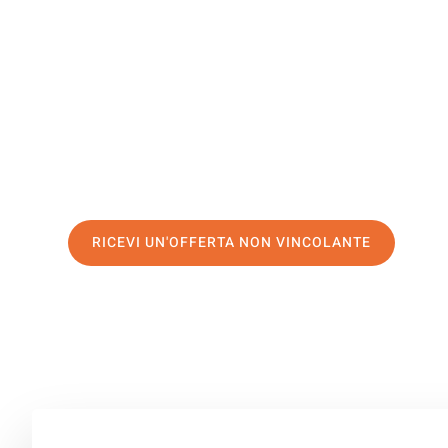
Milton Ke
Il tuo trasloco Torino Milton Keynes può essere così fac
servizio di prima classe
e assicurati i
migliori prezzi in 
Richiedo ora la tua offerta personalizzata e fai il prim
trasloco senza stress a Milton Keynes
RICEVI UN'OFFERTA NON VINCOLANTE
100% non vincolante – Risposta garantita entro 15 minuti.