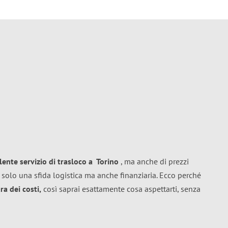
llente
servizio di trasloco
a
Torino
, ma anche di prezzi
 solo una sfida logistica ma anche finanziaria. Ecco perché
a dei costi,
così saprai esattamente cosa aspettarti, senza