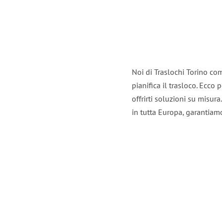
Noi di Traslochi Torino co
pianifica il trasloco. Ecco
offrirti soluzioni su misura
in tutta Europa, garantiamo 