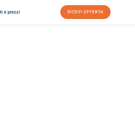
i e prezzi
RICEVI OFFERTA