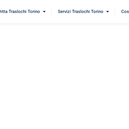
Ditta Traslochi Torino
Servizi Traslochi Torino
Cost