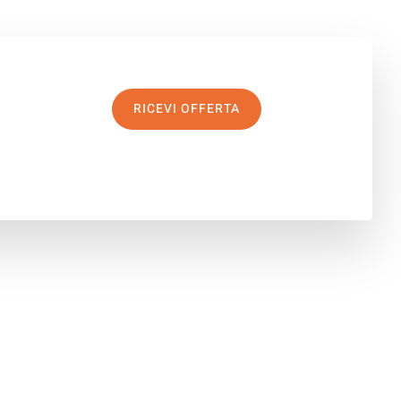
RICEVI OFFERTA