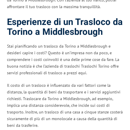
affrontare il tuo trasloco con la massima tranquillità.
Esperienze di un Trasloco da
Torino a Middlesbrough
Stai pianificando un trasloco da Torino a Middlesbrough e
desideri capire i costi? Questo è un’impresa non da poco, e
comprendere i costi coinvolti è una delle prime cose da fare. La
buona notizia è che l’azienda di traslochi Traslochi Torino offre
servizi professionali di trasloco a prezzi equi.
Il costo di un trasloco è influenzato da vari fattori come la
distanza, la quantità di beni da trasportare e i servizi aggiuntivi
richiesti. Traslocare da Torino a Middlesbrough, ad esempio,
implica una distanza considerevole, che incide sui costi di
trasporto. Inoltre, un trasloco di una casa a cinque stanze costerà
sicuramente di più di un monolocale a causa della quantità di
beni da trasferire.