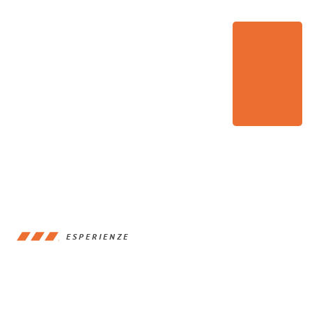
ESPERIENZE