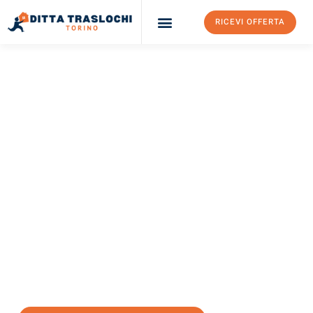
RICEVI OFFERTA
Ditta Traslochi Torino
Servizi Traslochi Torino
Costi e prezzi
TRASLOCHI TORINO
Traslochi Torino
Middlesbrough
Il tuo trasloco Torino Middlesbrough può essere così facile!
Sperimenta il nostro
servizio di prima classe
e assicurati i
migliori prezzi in Torino
.
Richiedo ora la tua offerta personalizzata e fai il primo passo
verso un trasloco senza stress a Middlesbrough