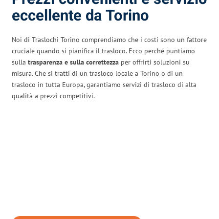
eccellente da Torino
Noi di Traslochi Torino comprendiamo che i costi sono un fattore
cruciale quando si pianifica il trasloco. Ecco perché puntiamo
sulla
trasparenza e sulla correttezza
per offrirti soluzioni su
misura. Che si tratti di un trasloco locale a Torino o di un
trasloco in tutta Europa, garantiamo servizi di trasloco di alta
qualità a prezzi competitivi.