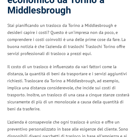
economico da Torino a
Middlesbrough
Stai pianificando un trasloco da Torino a Middlesbrough e
desideri capire i costi? Questo è un’impresa non da poco, e
comprendere i costi coinvolti è una delle prime cose da fare. La
buona notizia è che l’azienda di traslochi Traslochi Torino offre
servizi professionali di trasloco a prezzi equi.
Il costo di un trasloco è influenzato da vari fattori come la
distanza, la quantità di beni da trasportare e i servizi aggiuntivi
richiesti. Traslocare da Torino a Middlesbrough, ad esempio,
implica una distanza considerevole, che incide sui costi di
trasporto. Inoltre, un trasloco di una casa a cinque stanze costerà
sicuramente di più di un monolocale a causa della quantità di
beni da trasferire.
L’azienda è consapevole che ogni trasloco è unico e offre un
preventivo personalizzato in base alle esigenze del cliente. Sono
disponibili diversi pacchetti di trasloco in base all’ampiezza e ai