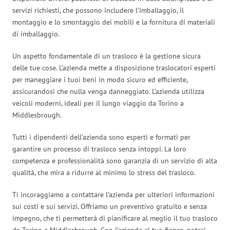
servizi richiesti, che possono includere l’imballaggio, il
montaggio e lo smontaggio dei mobili e la fornitura di materiali
di imballaggio.
Un aspetto fondamentale di un trasloco è la gestione sicura
delle tue cose. L’azienda mette a disposizione traslocatori esperti
per maneggiare i tuoi beni in modo sicuro ed efficiente,
assicurandosi che nulla venga danneggiato. L’azienda utilizza
veicoli moderni, ideali per il lungo viaggio da Torino a
Middlesbrough.
Tutti i dipendenti dell’azienda sono esperti e formati per
garantire un processo di trasloco senza intoppi. La loro
competenza e professionalità sono garanzia di un servizio di alta
qualità, che mira a ridurre al minimo lo stress del trasloco.
Ti incoraggiamo a contattare l’azienda per ulteriori informazioni
sui costi e sui servizi. Offriamo un preventivo gratuito e senza
impegno, che ti permetterà di pianificare al meglio il tuo trasloco
da Torino a Middlesbrough. Con l’azienda al tuo fianco, potrai