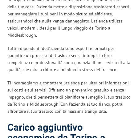
delle tue cose. L’azienda mette a disposizione traslocatori esperti
per maneggiare i tuoi beni in modo sicuro ed efficiente,
assicurandosi che nulla venga danneggiato. L’azienda utilizza
veicoli moderni, ideali per il lungo viaggio da Torino a
Middlesbrough.
Tutti i dipendenti dell’azienda sono esperti e formati per
garantire un processo di trasloco senza intoppi. La loro
competenza e professionalità sono garanzia di un servizio di alta
qualità, che mira a ridurre al minimo lo stress del trasloco.
Ti incoraggiamo a contattare l’azienda per ulteriori informazioni
sui costi e sui servizi. Offriamo un preventivo gratuito e senza
impegno, che ti permetterà di pianificare al meglio il tuo trasloco
da Torino a Middlesbrough. Con l’azienda al tuo fianco, potrai
affrontare il tuo trasloco con la massima tranquillità.
Carico aggiuntivo