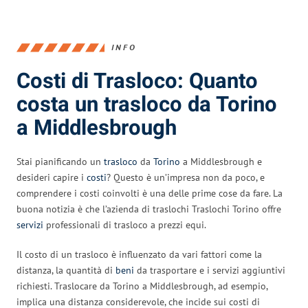
INFO
Costi di Trasloco: Quanto
costa un trasloco da Torino
a Middlesbrough
Stai pianificando un
trasloco
da
Torino
a Middlesbrough e
desideri capire i
costi
? Questo è un’impresa non da poco, e
comprendere i costi coinvolti è una delle prime cose da fare. La
buona notizia è che l’azienda di traslochi Traslochi Torino offre
servizi
professionali di trasloco a prezzi equi.
Il costo di un trasloco è influenzato da vari fattori come la
distanza, la quantità di
beni
da trasportare e i servizi aggiuntivi
richiesti. Traslocare da Torino a Middlesbrough, ad esempio,
implica una distanza considerevole, che incide sui costi di