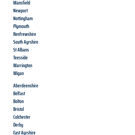
Mansfield
Newport
Nottingham
Plymouth
Renfrewshire
South Ayrshire
St Albans
Teesside
Warrington
Wigan
Aberdeenshire
Belfast
Bolton
Bristol
Colchester
Derby
East Ayrshire