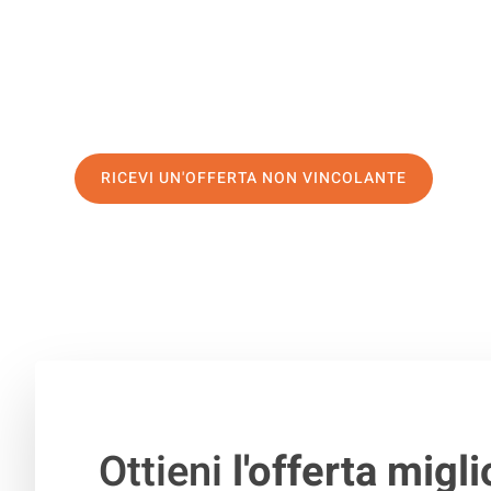
servizio di prima classe
e assicurati i
migliori prezzi in 
Richiedo ora la tua offerta personalizzata e fai il prim
trasloco senza stress a Crawley
RICEVI UN'OFFERTA NON VINCOLANTE
100% non vincolante – Risposta garantita entro 15 minuti.
Ottieni
l'offerta migli