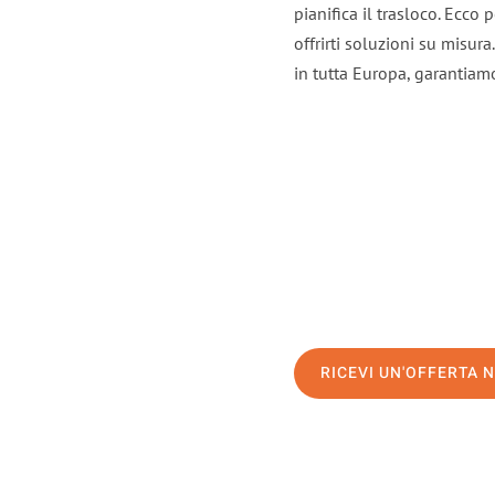
pianifica il trasloco. Ecco
offrirti soluzioni su misura
in tutta Europa, garantiamo 
RICEVI UN'OFFERTA 