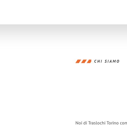
CHI SIAMO
Noi di Traslochi Torino co