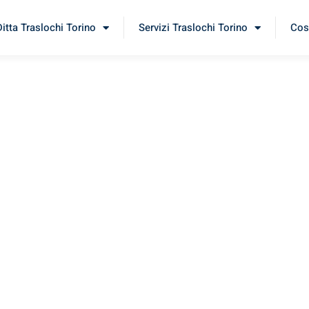
Ditta Traslochi Torino
Servizi Traslochi Torino
Cost
wley
erimenta il nostro