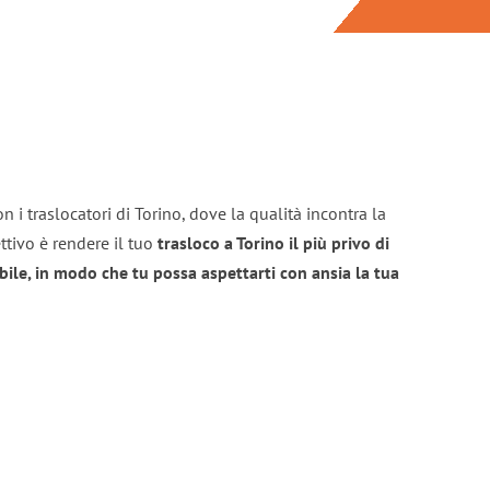
 i traslocatori di Torino, dove la qualità incontra la
ttivo è rendere il tuo
trasloco a Torino il più privo di
bile, in modo che tu possa aspettarti con ansia la tua