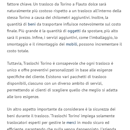
fattore chiave. Un trasloco da Torino a Flauto dolce sarà
naturalmente più costoso rispetto a un trasloco all’interno della
stessa Torino a causa dei chilometri aggiuntivi. Inoltre, la
quantità di
beni
da trasportare influisce notevolmente sul costo
finale. Più grande è la quantità di
oggetti
da spostare, più alto
sarà il prezzo. Infine, i servizi aggiuntivi, come l’imballaggio, lo
smontaggio e il rimontaggio dei
mobili
, possono incrementare il
costo totale.
Tuttavia, Traslochi Torino è consapevole che ogni trasloco è
unico e offre preventivi personalizzati in base alle esigenze
specifiche del cliente. Esistono vari pacchetti di trasloco
disponibili, ciascuno con un diverso ambito di servizi,
permettendo ai clienti di scegliere quello che meglio si adatta
alle loro esigenze.
Un altro aspetto importante da considerare è la sicurezza dei
beni durante il trasloco. ‘Traslochi Torino’ impiega solamente
traslocatori esperti per gestire le
merci
in modo sicuro ed
efficiente, garantendo che nulla venga danneggiato. L’azienda