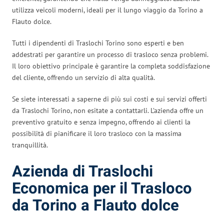
utilizza veicoli moderni, ideali per il lungo viaggio da Torino a
Flauto dolce.
Tutti i dipendenti di Traslochi Torino sono esperti e ben
addestrati per garantire un processo di trasloco senza problemi.
Il loro obiettivo principale è garantire la completa soddisfazione
del cliente, offrendo un servizio di alta qualità.
Se siete interessati a saperne di più sui costi e sui servizi offerti
da Traslochi Torino, non esitate a contattarli. L’azienda offre un
preventivo gratuito e senza impegno, offrendo ai clienti la
possibilità di pianificare il loro trasloco con la massima
tranquillità.
Azienda di Traslochi
Economica per il Trasloco
da Torino a Flauto dolce