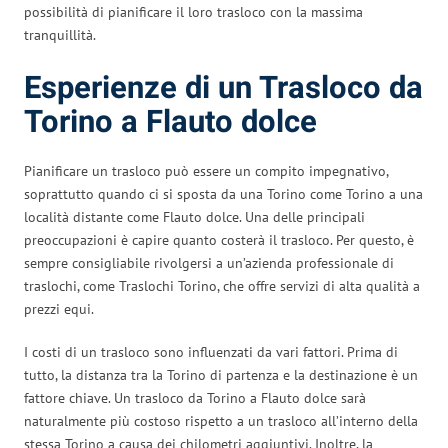
possibilità di pianificare il loro trasloco con la massima
tranquillità.
Esperienze di un Trasloco da
Torino a Flauto dolce
Pianificare un trasloco può essere un compito impegnativo,
soprattutto quando ci si sposta da una Torino come Torino a una
località distante come Flauto dolce. Una delle principali
preoccupazioni è capire quanto costerà il trasloco. Per questo, è
sempre consigliabile rivolgersi a un’azienda professionale di
traslochi, come Traslochi Torino, che offre servizi di alta qualità a
prezzi equi.
I costi di un trasloco sono influenzati da vari fattori. Prima di
tutto, la distanza tra la Torino di partenza e la destinazione è un
fattore chiave. Un trasloco da Torino a Flauto dolce sarà
naturalmente più costoso rispetto a un trasloco all’interno della
stessa Torino a causa dei chilometri aggiuntivi. Inoltre, la