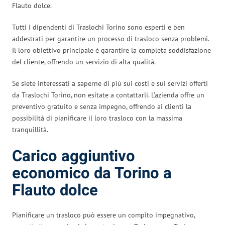
Flauto dolce.
Tutti i dipendenti di Traslochi Torino sono esperti e ben
addestrati per garantire un processo di trasloco senza problemi.
Il loro obiettivo principale è garantire la completa soddisfazione
del cliente, offrendo un servizio di alta qualità.
Se siete interessati a saperne di più sui costi e sui servizi offerti
da Traslochi Torino, non esitate a contattarli. L’azienda offre un
preventivo gratuito e senza impegno, offrendo ai clienti la
possibilità di pianificare il loro trasloco con la massima
tranquillità.
Carico aggiuntivo
economico da Torino a
Flauto dolce
Pianificare un trasloco può essere un compito impegnativo,