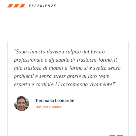
ESPERIENZE
“Sono rimasto davvero colpito dal lavoro
professionale e affidabile di Traslochi Torino. Il
mio trasloco di mobili a Torino si è svolto senza
problemi e senza stress grazie al loro team
esperto e cordiale. Li raccomando vivamente!”.
Tommaso Leonardini
Trasloco a Torino