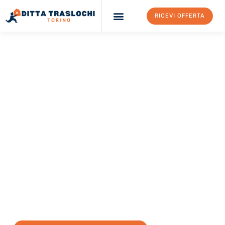
RICEVI OFFERTA
Ditta Traslochi Torino
Servizi Traslochi Torino
Costi e prezzi
TRASLOCHI TORINO
Traslochi Torino
Fife
Il tuo trasloco Torino Fife può essere così facile! Sperimenta il
nostro
servizio di prima classe
e assicurati i
migliori prezzi in
Torino
.
Richiedo ora la tua offerta personalizzata e fai il primo passo
verso un trasloco senza stress a Fife