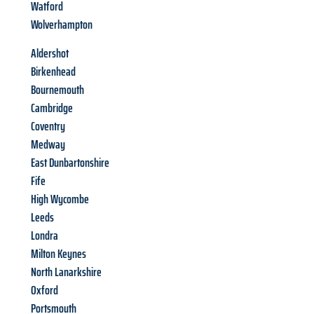
Watford
Wolverhampton
Aldershot
Birkenhead
Bournemouth
Cambridge
Coventry
Medway
East Dunbartonshire
Fife
High Wycombe
Leeds
Londra
Milton Keynes
North Lanarkshire
Oxford
Portsmouth