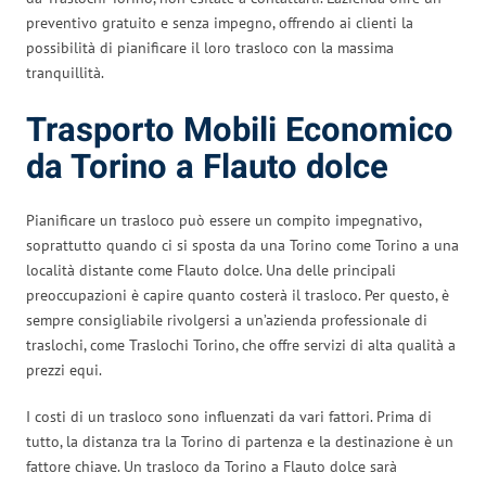
preventivo gratuito e senza impegno, offrendo ai clienti la
possibilità di pianificare il loro trasloco con la massima
tranquillità.
Trasporto Mobili Economico
da Torino a Flauto dolce
Pianificare un trasloco può essere un compito impegnativo,
soprattutto quando ci si sposta da una Torino come Torino a una
località distante come Flauto dolce. Una delle principali
preoccupazioni è capire quanto costerà il trasloco. Per questo, è
sempre consigliabile rivolgersi a un’azienda professionale di
traslochi, come Traslochi Torino, che offre servizi di alta qualità a
prezzi equi.
I costi di un trasloco sono influenzati da vari fattori. Prima di
tutto, la distanza tra la Torino di partenza e la destinazione è un
fattore chiave. Un trasloco da Torino a Flauto dolce sarà