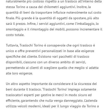
naturalmente più costoso rispetto a un trasloco all’interno della
stessa Torino a causa dei chilometri aggiuntivi. Inoltre, la
quantità di beni da trasportare influisce notevolmente sul costo
finale. Più grande è la quantità di oggetti da spostare, più alto
sarà il prezzo. Infine, i servizi aggiuntivi, come l’imballaggio, lo
smontaggio e il rimontaggio dei mobili, possono incrementare il
costo totale.
Tuttavia, Traslochi Torino è consapevole che ogni trasloco è
unico e offre preventivi personalizzati in base alle esigenze
specifiche del cliente. Esistono vari pacchetti di trasloco
disponibili, ciascuno con un diverso ambito di servizi,
permettendo ai clienti di scegliere quello che meglio si adatta
alle loro esigenze.
Un altro aspetto importante da considerare è la sicurezza dei
beni durante il trasloco. ‘Traslochi Torino’ impiega solamente
traslocatori esperti per gestire le merci in modo sicuro ed
efficiente, garantendo che nulla venga danneggiato. L’azienda
utilizza veicoli moderni, ideali per il lungo viaggio da Torino a