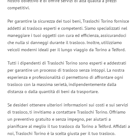
nostro obiettivo è di offrire servizi di alta qualità a prezzi
competitivi.
Per garantire la sicurezza dei tuoi beni, Traslochi Torino fornisce
addetti al trasloco esperti e competenti. Siamo specializzati nel
maneggiare i tuoi oggetti con cura ed efficienza, assicurandoci
che nulla si danneggi durante il trasloco. Inoltre, utilizziamo
veicoli moderni ideali per il lungo viaggio da Torino a Telford.
Tutti i dipendenti di Traslochi Torino sono esperti e addestrati
per garantire un processo di trasloco senza intoppi. La nostra
esperienza e professionalità ci permettono di affrontare ogni
trasloco con la massima serietà, indipendentemente dalla
distanza o dalla quantità di beni da trasportare.
Se desideri ottenere ulteriori informazioni sui costi e sui servizi
di trasloco, ti invitiamo a contattare Traslochi Torino. Offriamo
un preventivo gratuito e senza impegno, per aiutarti a
pianificare al meglio il tuo trasloco da Torino a Telford. Affidati a
noi, Traslochi Torino è la scelta giusta per il tuo trasloco.