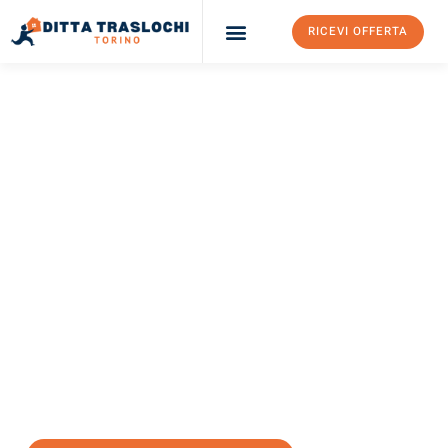
RICEVI OFFERTA
Ditta Traslochi Torino
Servizi Traslochi Torino
Costi e prezzi
TRASLOCHI TORINO
Traslochi Torino
Telford
Il tuo trasloco Torino Telford può essere così facile! Sperimenta
il nostro
servizio di prima classe
e assicurati i
migliori prezzi in
Torino
.
Richiedo ora la tua offerta personalizzata e fai il primo passo
verso un trasloco senza stress a Telford