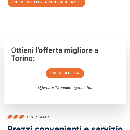
RICEVI UN'OFFERTA NON VINCOLANTE
100% non vincolante – Risposta garantita entro 15 minuti.
Ottieni
l'offerta migliore
a
Torino:
RICEVI OFFERTA
Offerta
in 15 minuti
(garantita).
CHI SIAMO
Prezzi convenienti e servizio