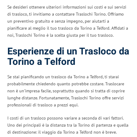
Se desideri ottenere ulteriori informazioni sui costi e sui servizi
di trasloco, ti invitiamo a contattare Traslochi Torino. Offriamo
un preventivo gratuito e senza impegno, per aiutarti a
pianificare al meglio il tuo trasloco da Torino a Telford. Affidati a
noi, Traslochi Torino è la scelta giusta per il tuo trasloco.
Esperienze di un Trasloco da
Torino a Telford
Se stai pianificando un trasloco da Torino a Telford, ti starai
probabilmente chiedendo quanto potrebbe costare. Traslocare
non è un’impresa facile, soprattutto quando si tratta di coprire
lunghe distanze. Fortunatamente, Traslochi Torino offre servizi
professionali di trasloco a prezzi equi.
I costi di un trasloco possono variare a seconda di vari fattori.
Uno dei principali è la distanza tra la Torino di partenza e quella
di destinazione: il viaggio da Torino a Telford non è breve.