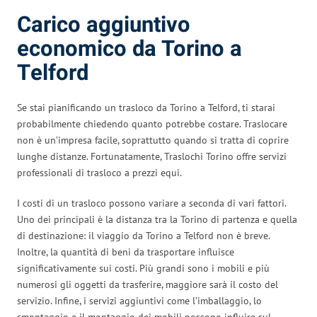
Carico aggiuntivo
economico da Torino a
Telford
Se stai pianificando un trasloco da Torino a Telford, ti starai
probabilmente chiedendo quanto potrebbe costare. Traslocare
non è un’impresa facile, soprattutto quando si tratta di coprire
lunghe distanze. Fortunatamente, Traslochi Torino offre servizi
professionali di trasloco a prezzi equi.
I costi di un trasloco possono variare a seconda di vari fattori.
Uno dei principali è la distanza tra la Torino di partenza e quella
di destinazione: il viaggio da Torino a Telford non è breve.
Inoltre, la quantità di beni da trasportare influisce
significativamente sui costi. Più grandi sono i mobili e più
numerosi gli oggetti da trasferire, maggiore sarà il costo del
servizio. Infine, i servizi aggiuntivi come l’imballaggio, lo
smontaggio e il montaggio dei mobili possono influire sul