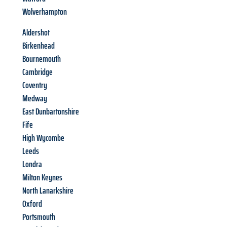
Wolverhampton
Aldershot
Birkenhead
Bournemouth
Cambridge
Coventry
Medway
East Dunbartonshire
Fife
High Wycombe
Leeds
Londra
Milton Keynes
North Lanarkshire
Oxford
Portsmouth