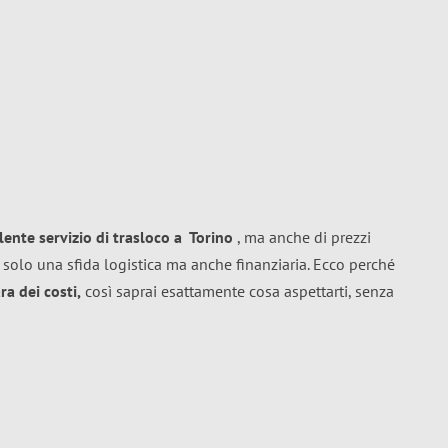
llente
servizio di trasloco
a
Torino
, ma anche di prezzi
 solo una sfida logistica ma anche finanziaria. Ecco perché
a dei costi,
così saprai esattamente cosa aspettarti, senza