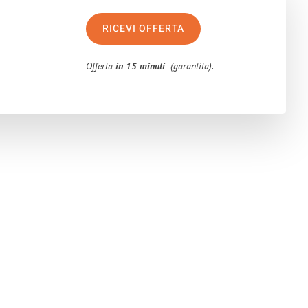
RICEVI OFFERTA
Offerta
in 15 minuti
(garantita).