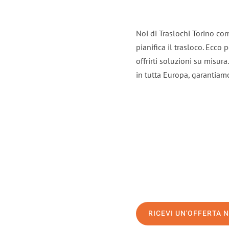
Noi di Traslochi Torino co
pianifica il trasloco. Ecco
offrirti soluzioni su misura
in tutta Europa, garantiamo 
RICEVI UN'OFFERTA 