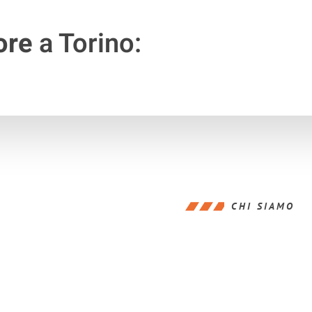
ore
a Torino:
CHI SIAMO