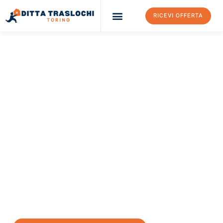
RICEVI OFFERTA
Ditta Traslochi Torino
Servizi Traslochi Torino
Costi e prezzi
TRASLOCHI TORINO
Traslochi Torino
Edimburgo
Il tuo trasloco Torino Edimburgo può essere così facile!
Sperimenta il nostro
servizio di prima classe
e assicurati i
migliori prezzi in Torino
.
Richiedo ora la tua offerta personalizzata e fai il primo passo
verso un trasloco senza stress a Edimburgo