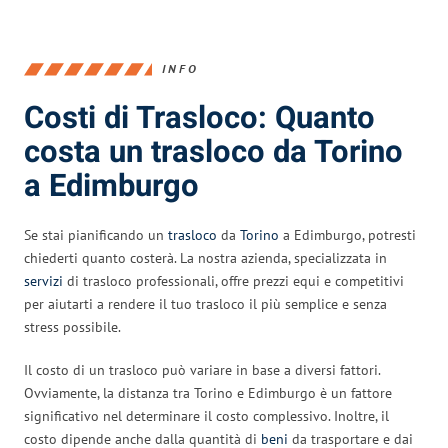
INFO
Costi di Trasloco: Quanto
costa un trasloco da Torino
a Edimburgo
Se stai pianificando un
trasloco
da
Torino
a Edimburgo, potresti
chiederti quanto costerà. La nostra azienda, specializzata in
servizi
di trasloco professionali, offre prezzi equi e competitivi
per aiutarti a rendere il tuo trasloco il più semplice e senza
stress possibile.
Il costo di un trasloco può variare in base a diversi fattori.
Ovviamente, la distanza tra Torino e Edimburgo è un fattore
significativo nel determinare il costo complessivo. Inoltre, il
costo dipende anche dalla quantità di
beni
da trasportare e dai