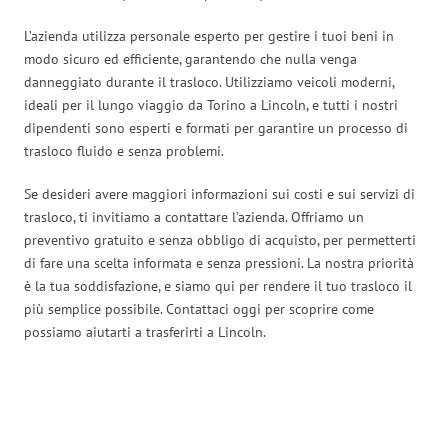
L’azienda utilizza personale esperto per gestire i tuoi beni in
modo sicuro ed efficiente, garantendo che nulla venga
danneggiato durante il trasloco. Utilizziamo veicoli moderni,
ideali per il lungo viaggio da Torino a Lincoln, e tutti i nostri
dipendenti sono esperti e formati per garantire un processo di
trasloco fluido e senza problemi.
Se desideri avere maggiori informazioni sui costi e sui servizi di
trasloco, ti invitiamo a contattare l’azienda. Offriamo un
preventivo gratuito e senza obbligo di acquisto, per permetterti
di fare una scelta informata e senza pressioni. La nostra priorità
è la tua soddisfazione, e siamo qui per rendere il tuo trasloco il
più semplice possibile. Contattaci oggi per scoprire come
possiamo aiutarti a trasferirti a Lincoln.
Traslochi Torino in numeri: