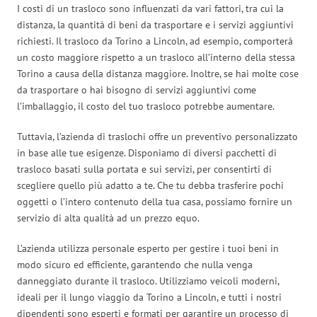
I costi di un trasloco sono influenzati da vari fattori, tra cui la
distanza, la quantità di beni da trasportare e i servizi aggiuntivi
richiesti. Il trasloco da Torino a Lincoln, ad esempio, comporterà
un costo maggiore rispetto a un trasloco all’interno della stessa
Torino a causa della distanza maggiore. Inoltre, se hai molte cose
da trasportare o hai bisogno di servizi aggiuntivi come
l’imballaggio, il costo del tuo trasloco potrebbe aumentare.
Tuttavia, l’azienda di traslochi offre un preventivo personalizzato
in base alle tue esigenze. Disponiamo di diversi pacchetti di
trasloco basati sulla portata e sui servizi, per consentirti di
scegliere quello più adatto a te. Che tu debba trasferire pochi
oggetti o l’intero contenuto della tua casa, possiamo fornire un
servizio di alta qualità ad un prezzo equo.
L’azienda utilizza personale esperto per gestire i tuoi beni in
modo sicuro ed efficiente, garantendo che nulla venga
danneggiato durante il trasloco. Utilizziamo veicoli moderni,
ideali per il lungo viaggio da Torino a Lincoln, e tutti i nostri
dipendenti sono esperti e formati per garantire un processo di