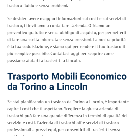
trasloco fluido e senza problemi.
Se desideri avere maggiori informazioni sui costi e sui servizi di
trasloco, ti invitiamo a contattare l’azienda. Offriamo un
preventivo gratuito e senza obbligo di acquisto, per permetterti
di fare una scelta informata e senza pressioni. La nostra priorità
è la tua soddisfazione, e siamo qui per rendere il tuo trasloco il
più semplice possibile. Contattaci oggi per scoprire come
possiamo aiutarti a trasferirti a Lincoln.
Trasporto Mobili Economico
da Torino a Lincoln
Se stai pianificando un trasloco da Torino a Lincoln, è importante
capire i costi che ti aspettano. Scegliere la giusta azienda di
traslochi può fare una grande differenza in termini di qualità del
servizio e costi. L’azienda di traslochi offre servizi di trasloco
professionali a prezzi equi, per consentirti di trasferirti senza