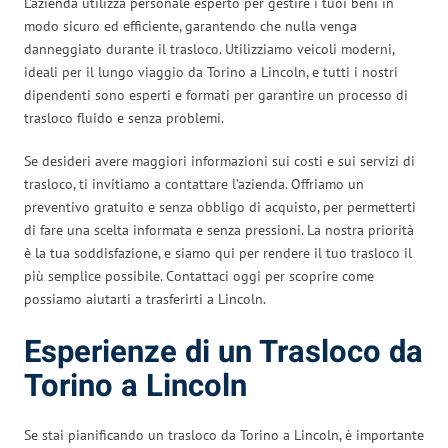
L’azienda utilizza personale esperto per gestire i tuoi beni in
modo sicuro ed efficiente, garantendo che nulla venga
danneggiato durante il trasloco. Utilizziamo veicoli moderni,
ideali per il lungo viaggio da Torino a Lincoln, e tutti i nostri
dipendenti sono esperti e formati per garantire un processo di
trasloco fluido e senza problemi.
Se desideri avere maggiori informazioni sui costi e sui servizi di
trasloco, ti invitiamo a contattare l’azienda. Offriamo un
preventivo gratuito e senza obbligo di acquisto, per permetterti
di fare una scelta informata e senza pressioni. La nostra priorità
è la tua soddisfazione, e siamo qui per rendere il tuo trasloco il
più semplice possibile. Contattaci oggi per scoprire come
possiamo aiutarti a trasferirti a Lincoln.
Esperienze di un Trasloco da
Torino a Lincoln
Se stai pianificando un trasloco da Torino a Lincoln, è importante