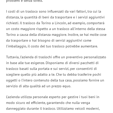
problemi e senza stress.
I costi di un trasloco sono influenzati da vari fattori, tra cui la
distanza, la quantità di beni da trasportare e i servizi aggiuntivi
richiesti. Il trasloco da Torino a Lincoln, ad esempio, comporterà
un costo maggiore rispetto a un trasloco all’interno della stessa
Torino a causa della distanza maggiore. Inoltre, se hai molte cose
da trasportare o hai bisogno di servizi aggiuntivi come
l’imballaggio, il costo del tuo trasloco potrebbe aumentare.
Tuttavia, l’azienda di traslochi offre un preventivo personalizzato
in base alle tue esigenze. Disponiamo di diversi pacchetti di
trasloco basati sulla portata e sui servizi, per consentirti di
scegliere quello più adatto a te. Che tu debba trasferire pochi
oggetti o l’intero contenuto della tua casa, possiamo fornire un
servizio di alta qualità ad un prezzo equo.
L’azienda utilizza personale esperto per gestire i tuoi beni in
modo sicuro ed efficiente, garantendo che nulla venga
danneggiato durante il trasloco. Utilizziamo veicoli moderni,