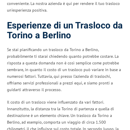
conveniente. La nostra azienda è qui per rendere il tuo trasloco
un’esperienza positiva.
Esperienze di un Trasloco da
Torino a Berlino
Se stai pianificando un trasloco da Torino a Berlino,
probabilmente ti starai chiedendo quanto potrebbe costare. La
risposta a questa domanda non è così semplice come potrebbe
sembrare, in quanto il costo di un trasloco può variare in base a
numerosi fattori. Tuttavia, qui presso l’azienda di traslochi,
offriamo servizi professionali a prezzi equi, e siamo pronti a
guidarti attraverso il processo.
Il costo di un trasloco viene influenzato da vari fattori.
Innanzitutto, la distanza tra la Torino di partenza e quella di
destinazione è un elemento chiave. Un trasloco da Torino a
Berlino, ad esempio, comporta un viaggio di circa 1.500
chilometri, il che influisce sul costo totale. In secondo luogo, la