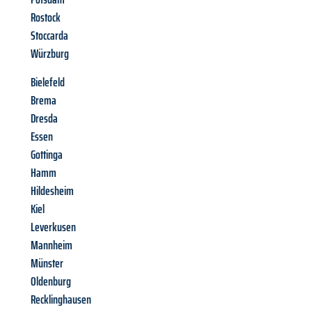
Rostock
Stoccarda
Würzburg
Bielefeld
Brema
Dresda
Essen
Gottinga
Hamm
Hildesheim
Kiel
Leverkusen
Mannheim
Münster
Oldenburg
Recklinghausen