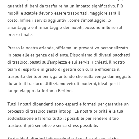
quantità di beni da trasferire ha un impatto significativo. Più
mobili e scatole devono essere trasportati, maggiore sarà il
costo. Infine, i servizi aggiuntivi, come l’imballaggio, lo
smontaggio e il rimontaggio dei mobili, possono influire sul
prezzo finale.
Presso la nostra azienda, offriamo un preventivo personalizzato
in base alle esigenze del cliente. Disponiamo di diversi pacchetti
di trasloco, basati sull’ampiezza e sui servizi richiesti. Il nostro
team di esperti è in grado di gestire con cura e efficienza il
trasporto dei tuoi beni, garantendo che nulla venga danneggiato
durante il trasloco. Utilizziamo veicoli moderni, ideali per il
lungo viaggio da Torino a Berlino.
Tutti i nostri dipendenti sono esperti e formati per garantire un
processo di trasloco senza intoppi. La nostra priorità è la tua
soddisfazione e faremo tutto il possibile per rendere il tuo
trasloco il più semplice e senza stress possibile.
Se desideri ulteriori informazioni sui costi e sui servizi che