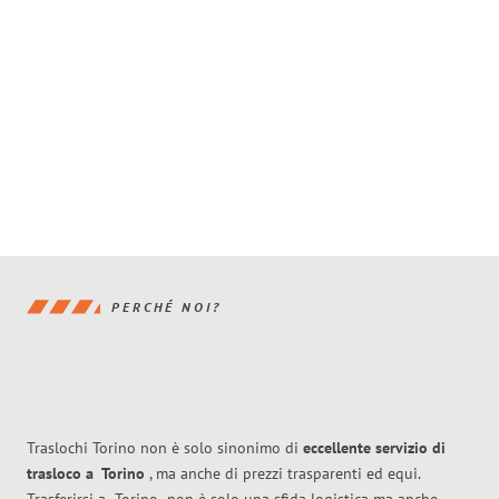
PERCHÉ NOI?
Traslochi Torino non è solo sinonimo di
eccellente
servizio di
trasloco
a
Torino
, ma anche di prezzi trasparenti ed equi.