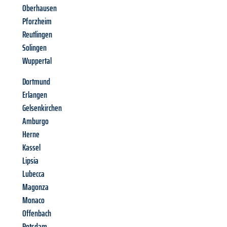
Oberhausen
Pforzheim
Reutlingen
Solingen
Wuppertal
Dortmund
Erlangen
Gelsenkirchen
Amburgo
Herne
Kassel
Lipsia
Lubecca
Magonza
Monaco
Offenbach
Potsdam