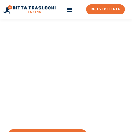
RICEVI OFFERTA
Ditta Traslochi Torino
Servizi Traslochi Torino
Costi e prezzi
TRASLOCHI TORINO
Traslochi Torino
Berlino
Il tuo trasloco Torino Berlino può essere così facile! Sperimenta
il nostro
servizio di prima classe
e assicurati i
migliori prezzi in
Torino
.
Richiedo ora la tua offerta personalizzata e fai il primo passo
verso un trasloco senza stress a Berlino