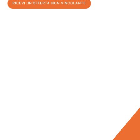
RICEVI UN'OFFERTA NON VINCOLANTE