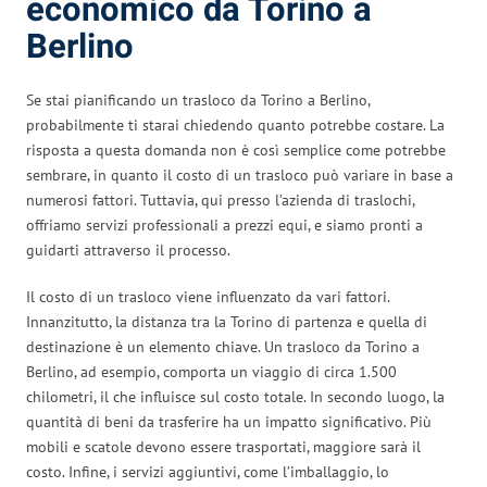
economico da Torino a
Berlino
Se stai pianificando un trasloco da Torino a Berlino,
probabilmente ti starai chiedendo quanto potrebbe costare. La
risposta a questa domanda non è così semplice come potrebbe
sembrare, in quanto il costo di un trasloco può variare in base a
numerosi fattori. Tuttavia, qui presso l’azienda di traslochi,
offriamo servizi professionali a prezzi equi, e siamo pronti a
guidarti attraverso il processo.
Il costo di un trasloco viene influenzato da vari fattori.
Innanzitutto, la distanza tra la Torino di partenza e quella di
destinazione è un elemento chiave. Un trasloco da Torino a
Berlino, ad esempio, comporta un viaggio di circa 1.500
chilometri, il che influisce sul costo totale. In secondo luogo, la
quantità di beni da trasferire ha un impatto significativo. Più
mobili e scatole devono essere trasportati, maggiore sarà il
costo. Infine, i servizi aggiuntivi, come l’imballaggio, lo