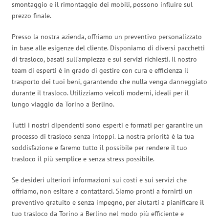
smontaggio e il rimontaggio dei mobili, possono influire sul
prezzo finale.
Presso la nostra azienda, offriamo un preventivo personalizzato
in base alle esigenze del cliente. Disponiamo di diversi pacchetti
di trasloco, basati sull’ampiezza e sui servizi richiesti. Il nostro
team di esperti è in grado di gestire con cura e efficienza il
trasporto dei tuoi beni, garantendo che nulla venga danneggiato
durante il trasloco. Utilizziamo veicoli moderni, ideali per il
lungo viaggio da Torino a Berlino.
Tutti i nostri dipendenti sono esperti e formati per garantire un
processo di trasloco senza intoppi. La nostra priorità è la tua
soddisfazione e faremo tutto il possibile per rendere il tuo
trasloco il più semplice e senza stress possibile.
Se desideri ulteriori informazioni sui costi e sui servizi che
offriamo, non esitare a contattarci. Siamo pronti a fornirti un
preventivo gratuito e senza impegno, per aiutarti a pianificare il
tuo trasloco da Torino a Berlino nel modo più efficiente e