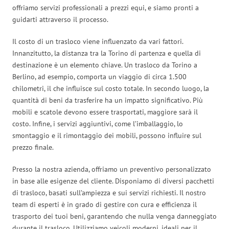
offriamo servizi professionali a prezzi equi, e siamo pronti a
guidarti attraverso il processo.
Il costo di un trasloco viene influenzato da vari fattori.
Innanzitutto, la distanza tra la Torino di partenza e quella di
destinazione è un elemento chiave. Un trasloco da Torino a
Berlino, ad esempio, comporta un viaggio di circa 1.500
chilometri, il che influisce sul costo totale. In secondo luogo, la
quantità di beni da trasferire ha un impatto significativo. Più
mobili e scatole devono essere trasportati, maggiore sarà il
costo. Infine, i servizi aggiuntivi, come l’imballaggio, lo
smontaggio e il rimontaggio dei mobili, possono influire sul
prezzo finale.
Presso la nostra azienda, offriamo un preventivo personalizzato
in base alle esigenze del cliente. Disponiamo di diversi pacchetti
di trasloco, basati sull’ampiezza e sui servizi richiesti. Il nostro
team di esperti è in grado di gestire con cura e efficienza il
trasporto dei tuoi beni, garantendo che nulla venga danneggiato
durante il trasloco. Utilizziamo veicoli moderni, ideali per il