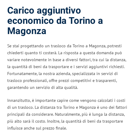
Carico aggiuntivo
economico da Torino a
Magonza
Se stai progettando un trasloco da Torino a Magonza, potresti
chiederti quanto ti costerà. La risposta a questa domanda può
variare notevolmente in base a diversi fattori, tra cui la distanza,
la quantità di beni da trasportare e i servizi aggiuntivi richiesti.
Fortunatamente, la nostra azienda, specializzata in servizi di
trasloco professionali, offre prezzi competitivi e trasparenti,
garantendo un servizio di alta qualità.
Innanzitutto, è importante capire come vengono calcolati i costi
di un trasloco. La distanza tra Torino e Magonza è uno dei fattori
principali da considerare. Naturalmente, più è lunga la distanza,
più alto sarà il costo. Inoltre, la quantità di beni da trasportare
influisce anche sul prezzo finale.