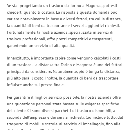
Se stai progettando un trasloco da Torino a Magonza, potresti
chiederti quanto ti costerà. La risposta a questa domanda può
variare notevolmente in base a diversi fattori, tra cui la distanza,
la quantità di beni da trasportare e i servizi aggiuntivi richiesti.
Fortunatamente, la nostra azienda, specializzata in servizi di
trasloco professionali, offre prezzi competitivi e trasparenti,
garantendo un servizio di alta qualità.
Innanzitutto, è importante capire come vengono calcolati i costi
di un trasloco. La distanza tra Torino e Magonza è uno dei fattori
principali da considerare. Naturalmente, più è lunga la distanza,
più alto sarà il costo. Inoltre, la quantità di beni da trasportare
influisce anche sul prezzo finale.
Per garantire il miglior servizio possibile, la nostra azienda offre
una quotazione personalizzata basata sulle esigenze specifiche
del cliente. Ci sono diversi pacchetti di trasloco disponibili, a
seconda dell’ampiezza e dei servizi richiesti. Ciò include tutto, dal
trasporto di mobili e scatole, al servizio di imballaggio, fino alla