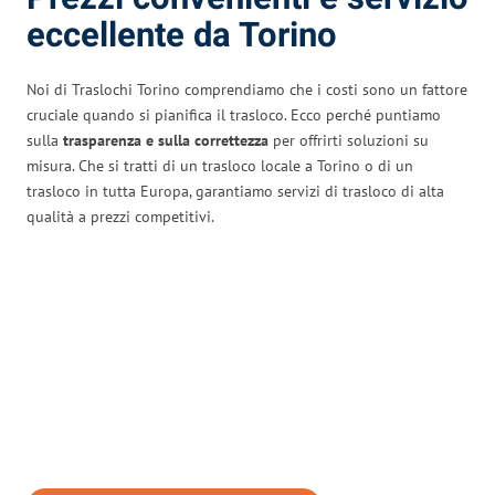
eccellente da Torino
Noi di Traslochi Torino comprendiamo che i costi sono un fattore
cruciale quando si pianifica il trasloco. Ecco perché puntiamo
sulla
trasparenza e sulla correttezza
per offrirti soluzioni su
misura. Che si tratti di un trasloco locale a Torino o di un
trasloco in tutta Europa, garantiamo servizi di trasloco di alta
qualità a prezzi competitivi.