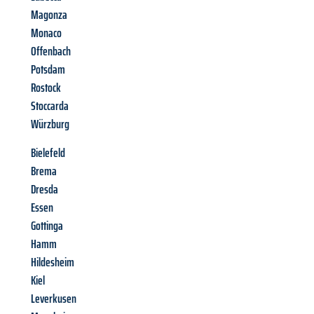
Magonza
Monaco
Offenbach
Potsdam
Rostock
Stoccarda
Würzburg
Bielefeld
Brema
Dresda
Essen
Gottinga
Hamm
Hildesheim
Kiel
Leverkusen