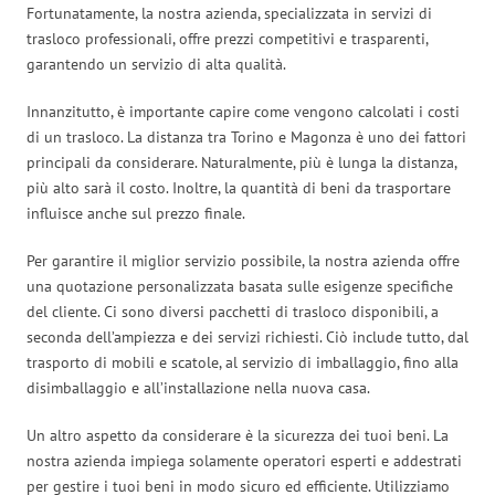
Fortunatamente, la nostra azienda, specializzata in servizi di
trasloco professionali, offre prezzi competitivi e trasparenti,
garantendo un servizio di alta qualità.
Innanzitutto, è importante capire come vengono calcolati i costi
di un trasloco. La distanza tra Torino e Magonza è uno dei fattori
principali da considerare. Naturalmente, più è lunga la distanza,
più alto sarà il costo. Inoltre, la quantità di beni da trasportare
influisce anche sul prezzo finale.
Per garantire il miglior servizio possibile, la nostra azienda offre
una quotazione personalizzata basata sulle esigenze specifiche
del cliente. Ci sono diversi pacchetti di trasloco disponibili, a
seconda dell’ampiezza e dei servizi richiesti. Ciò include tutto, dal
trasporto di mobili e scatole, al servizio di imballaggio, fino alla
disimballaggio e all’installazione nella nuova casa.
Un altro aspetto da considerare è la sicurezza dei tuoi beni. La
nostra azienda impiega solamente operatori esperti e addestrati
per gestire i tuoi beni in modo sicuro ed efficiente. Utilizziamo