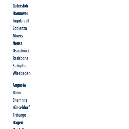
Gütersloh
Hannover
Ingolstadt
Coblenza
Moers
Neuss
Osnabrück
Ratisbona
Salzgitter
Wiesbaden
Augusta
Bonn
Chemnitz
Düsseldorf
Friburgo
Hagen