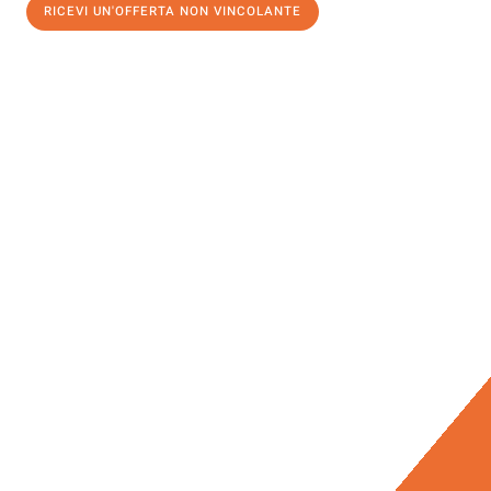
RICEVI UN'OFFERTA NON VINCOLANTE