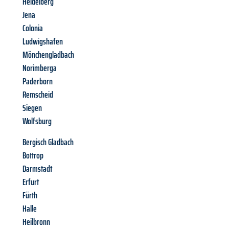
Heidelberg
Jena
Colonia
Ludwigshafen
Mönchengladbach
Norimberga
Paderborn
Remscheid
Siegen
Wolfsburg
Bergisch Gladbach
Bottrop
Darmstadt
Erfurt
Fürth
Halle
Heilbronn