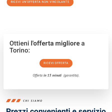
RICEVI UN'OFFERTA NON VINCOLANTE
100% non vincolante – Risposta garantita entro 15 minuti.
Ottieni
l'offerta migliore
a
Torino:
RICEVI OFFERTA
Offerta
in 15 minuti
(garantita).
CHI SIAMO
Prezzi convenienti e servizio