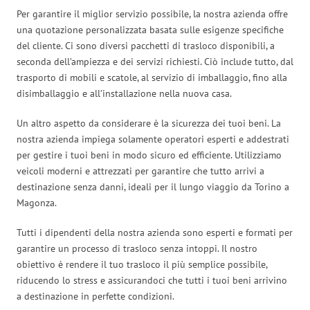
Per garantire il miglior servizio possibile, la nostra azienda offre
una quotazione personalizzata basata sulle esigenze specifiche
del cliente. Ci sono diversi pacchetti di trasloco disponibili, a
seconda dell’ampiezza e dei servizi richiesti. Ciò include tutto, dal
trasporto di mobili e scatole, al servizio di imballaggio, fino alla
disimballaggio e all’installazione nella nuova casa.
Un altro aspetto da considerare è la sicurezza dei tuoi beni. La
nostra azienda impiega solamente operatori esperti e addestrati
per gestire i tuoi beni in modo sicuro ed efficiente. Utilizziamo
veicoli moderni e attrezzati per garantire che tutto arrivi a
destinazione senza danni, ideali per il lungo viaggio da Torino a
Magonza.
Tutti i dipendenti della nostra azienda sono esperti e formati per
garantire un processo di trasloco senza intoppi. Il nostro
obiettivo è rendere il tuo trasloco il più semplice possibile,
riducendo lo stress e assicurandoci che tutti i tuoi beni arrivino
a destinazione in perfette condizioni.