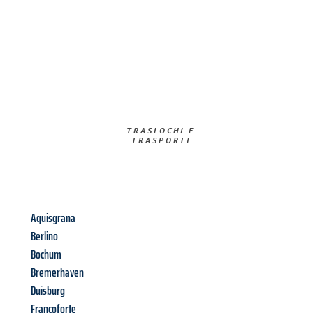
TRASLOCHI E
TRASPORTI​
Aquisgrana
Berlino
Bochum
Bremerhaven
Duisburg
Francoforte