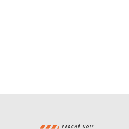
PERCHÉ NOI?