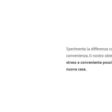
Sperimenta la differenza con
convenienza. Il nostro obie
stress e conveniente possi
nuova casa.