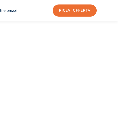
i e prezzi
RICEVI OFFERTA