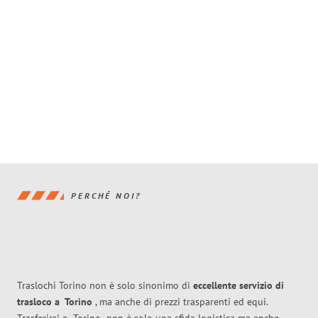
PERCHÉ NOI?
Traslochi Torino non è solo sinonimo di
eccellente
servizio di
trasloco
a
Torino
, ma anche di prezzi trasparenti ed equi.