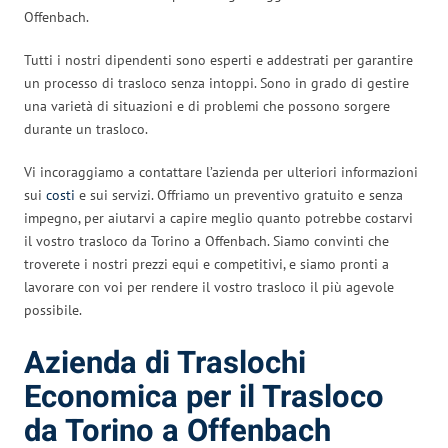
Offenbach.
Tutti i nostri dipendenti sono esperti e addestrati per garantire
un processo di trasloco senza intoppi. Sono in grado di gestire
una varietà di situazioni e di problemi che possono sorgere
durante un trasloco.
Vi incoraggiamo a contattare l’azienda per ulteriori informazioni
sui
costi
e sui servizi. Offriamo un preventivo gratuito e senza
impegno, per aiutarvi a capire meglio quanto potrebbe costarvi
il vostro trasloco da Torino a Offenbach. Siamo convinti che
troverete i nostri prezzi equi e competitivi, e siamo pronti a
lavorare con voi per rendere il vostro trasloco il più agevole
possibile.
Azienda di Traslochi
Economica per il Trasloco
da Torino a Offenbach