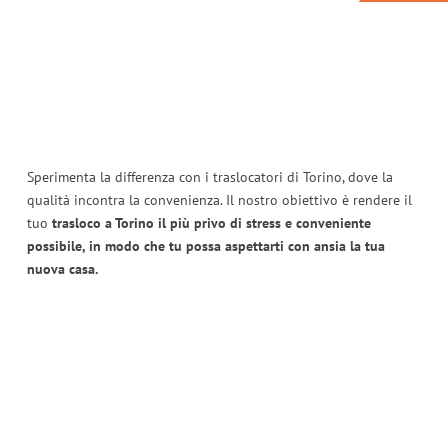
Sperimenta la differenza con i traslocatori di Torino, dove la
qualità incontra la convenienza. Il nostro obiettivo è rendere il
tuo
trasloco a Torino il più privo di stress e conveniente
possibile, in modo che tu possa aspettarti con ansia la tua
nuova casa.