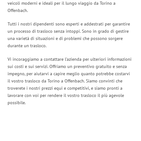
veicoli moderni e ideali per il lungo viaggio da Torino a
Offenbach.
Tutti i nostri dipendenti sono esperti e addestrati per garantire
un processo di trasloco senza intoppi. Sono in grado di gestire
una varietà di situazioni e di problemi che possono sorgere
durante un trasloco.
Vi incoraggiamo a contattare l’azienda per ulteriori informazioni
sui costi e sui servizi. Offriamo un preventivo gratuito e senza
impegno, per aiutarvi a capire meglio quanto potrebbe costarvi
il vostro trasloco da Torino a Offenbach. Siamo convinti che
troverete i nostri prezzi equi e competitivi, e siamo pronti a
lavorare con voi per rendere il vostro trasloco il più agevole
possibile.
Traslochi Torino in numeri: