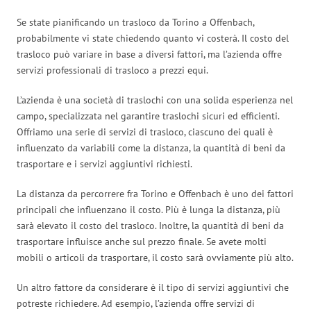
Se state pianificando un trasloco da Torino a Offenbach,
probabilmente vi state chiedendo quanto vi costerà. Il costo del
trasloco può variare in base a diversi fattori, ma l’azienda offre
servizi professionali di trasloco a prezzi equi.
L’azienda è una società di traslochi con una solida esperienza nel
campo, specializzata nel garantire traslochi sicuri ed efficienti.
Offriamo una serie di servizi di trasloco, ciascuno dei quali è
influenzato da variabili come la distanza, la quantità di beni da
trasportare e i servizi aggiuntivi richiesti.
La distanza da percorrere fra Torino e Offenbach è uno dei fattori
principali che influenzano il costo. Più è lunga la distanza, più
sarà elevato il costo del trasloco. Inoltre, la quantità di beni da
trasportare influisce anche sul prezzo finale. Se avete molti
mobili o articoli da trasportare, il costo sarà ovviamente più alto.
Un altro fattore da considerare è il tipo di servizi aggiuntivi che
potreste richiedere. Ad esempio, l’azienda offre servizi di