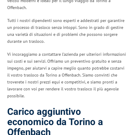
veicoli moderni e ideali per il lungo viaggio da Torino a
Offenbach.
Tutti i nostri dipendenti sono esperti e addestrati per garantire
un processo di trasloco senza intoppi. Sono in grado di gestire
una varietà di situazioni e di problemi che possono sorgere
durante un trasloco.
Vi incoraggiamo a contattare l’azienda per ulteriori informazioni
sui costi e sui servizi. Offriamo un preventivo gratuito e senza
impegno, per aiutarvi a capire meglio quanto potrebbe costarvi
il vostro trasloco da Torino a Offenbach. Siamo convinti che
troverete i nostri prezzi equi e competitivi, e siamo pronti a
lavorare con voi per rendere il vostro trasloco il più agevole
possibile.
Carico aggiuntivo
economico da Torino a
Offenbach