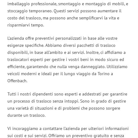
imballaggio professionale, smontaggio e montaggio di mobili, e
stoccaggio temporaneo. Questi servizi possono aumentare il
costo del trasloco, ma possono anche semplificarvi la vita e
risparmiarvi tempo.
L’azienda offre preventivi personalizzati in base alle vostre
esigenze specifiche. Abbiamo diversi pacchetti di trasloco
disponibili, in base all’ambito e ai servizi. Inoltre, ci affidiamo a
traslocatori esperti per gestire i vostri beni in modo sicuro ed
efficiente, garantendo che nulla venga danneggiato. Utilizziamo
veicoli moderni e ideali per il lungo viaggio da Torino a
Offenbach.
Tutti i nostri dipendenti sono esperti e addestrati per garantire
un processo di trasloco senza intoppi. Sono in grado di gestire
una varietà di situazioni e di problemi che possono sorgere
durante un trasloco.
Vi incoraggiamo a contattare l’azienda per ulteriori informazioni
sui costi e sui servizi. Offriamo un preventivo gratuito e senza