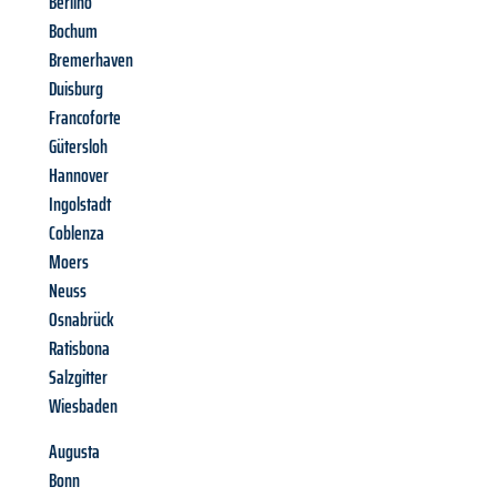
Berlino
Bochum
Bremerhaven
Duisburg
Francoforte
Gütersloh
Hannover
Ingolstadt
Coblenza
Moers
Neuss
Osnabrück
Ratisbona
Salzgitter
Wiesbaden
Augusta
Bonn