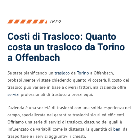
INFO
Costi di Trasloco: Quanto
costa un trasloco da Torino
a Offenbach
Se state pianificando un
trasloco
da
Torino
a Offenbach,
probabilmente vi state chiedendo quanto vi costerà. Il costo del
trasloco può variare in base a diversi fattori, ma l’azienda offre
servizi
professionali di trasloco a prezzi equi.
L’azienda è una società di traslochi con una solida esperienza nel
campo, specializzata nel garantire traslochi sicuri ed efficienti.
Offriamo una serie di servizi di trasloco, ciascuno dei quali è
influenzato da variabili come la distanza, la quantità di
beni
da
trasportare e i servizi aggiuntivi richiesti.