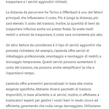
trasportare e i servizi aggiuntivi richiesti.
La distanza da percorrere fra Torino e Offenbach è uno dei fattori
principali che influenzano il costo. Più è lunga la distanza, più
sarà elevato il costo del trasloco. Inoltre, la quantità di beni da
trasportare influisce anche sul prezzo finale. Se avete molti
mobili o articoli da trasportare, il costo sarà ovviamente più alto.
Un altro fattore da considerare è il tipo di servizi aggiuntivi che
potreste richiedere. Ad esempio, l’azienda offre servizi di
imballaggio professionale, smontaggio e montaggio di mobili, e
stoccaggio temporaneo. Questi servizi possono aumentare il
costo del trasloco, ma possono anche semplificarvi la vita e
risparmiarvi tempo.
L’azienda offre preventivi personalizzati in base alle vostre
esigenze specifiche. Abbiamo diversi pacchetti di trasloco
disponibili, in base all’ambito e ai servizi. Inoltre, ci affidiamo a
traslocatori esperti per gestire i vostri beni in modo sicuro ed
efficiente, garantendo che nulla venga danneggiato. Utilizziamo