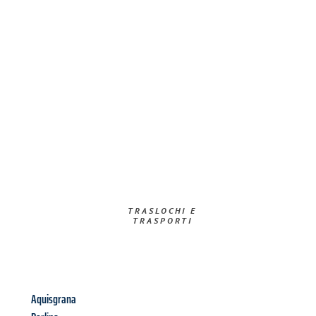
TRASLOCHI E
TRASPORTI​
Aquisgrana