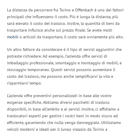
La distanza da percorrere fra Torino e Offenbach è uno dei fattori
principali che influenzano il costo. Più è lunga la distanza, più
sarà elevato il costo del trasloco. Inoltre, la quantità di beni da
trasportare influisce anche sul prezzo finale. Se avete molti
mobili
o articoli da trasportare, il costo sarà ovviamente più alto.
Un altro fattore da considerare è il tipo di servizi aggiuntivi che
potreste richiedere. Ad esempio, l’azienda offre servizi di
imballaggio professionale, smontaggio e montaggio di mobili, e
stoccaggio temporaneo. Questi servizi possono aumentare il
costo del trasloco, ma possono anche semplificarvi la vita e
risparmiarvi tempo.
L’azienda offre preventivi personalizzati in base alle vostre
esigenze specifiche. Abbiamo diversi pacchetti di trasloco
disponibili, in base all’ambito e ai servizi. Inoltre, ci affidiamo a
traslocatori esperti per gestire i vostri beni in modo sicuro ed
efficiente, garantendo che nulla venga danneggiato. Utilizziamo
veicoli moderni e ideali per il lungo viaggio da Torino a