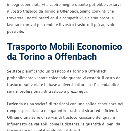
impegno, per aiutarvi a capire meglio quanto potrebbe costarvi
il vostro trasloco da Torino a Offenbach. Siamo convinti che
troverete i nostri prezzi equi e competitivi, e siamo pronti a
lavorare con voi per rendere il vostro trasloco il più agevole
possibile.
Trasporto Mobili Economico
da Torino a Offenbach
Se state pianificando un trasloco da Torino a Offenbach,
probabilmente vi state chiedendo quanto vi costerà. Il costo del
trasloco può variare in base a diversi fattori, ma l’azienda offre
servizi professionali di trasloco a prezzi equi.
L’azienda è una società di traslochi con una solida esperienza nel
campo, specializzata nel garantire traslochi sicuri ed efficienti.
Offriamo una serie di servizi di trasloco, ciascuno dei quali è
influenzato da variabili come la distanza, la quantità di beni da
trasportare e i servizi aggiuntivi richiesti.