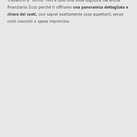
Trasferirsi a
Torino
non è solo una sfida logistica ma anche
finanziaria. Ecco perché ti offriamo
una panoramica dettagliata e
chiara dei costi,
così saprai esattamente cosa aspettarti, senza
costi nascosti o spese impreviste.