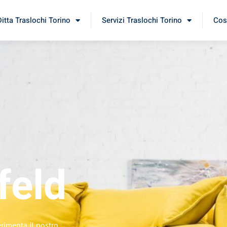
Ditta Traslochi Torino
Servizi Traslochi Torino
Cost
feld
erimenta il nostro