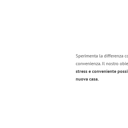
Sperimenta la differenza con
convenienza. Il nostro obie
stress e conveniente possi
nuova casa.