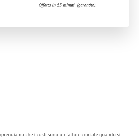
Offerta
in 15 minuti
(garantita).
mprendiamo che i costi sono un fattore cruciale quando si