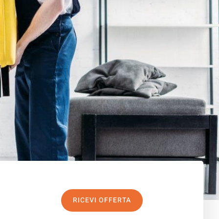
RICEVI OFFERTA