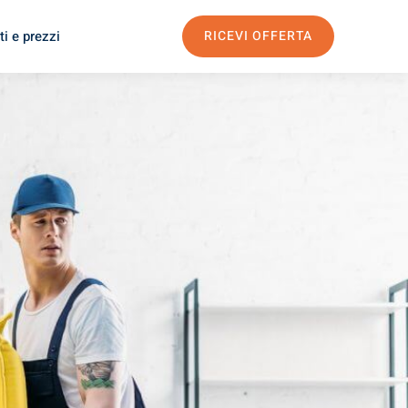
i e prezzi
RICEVI OFFERTA