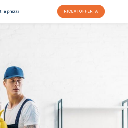
i e prezzi
RICEVI OFFERTA