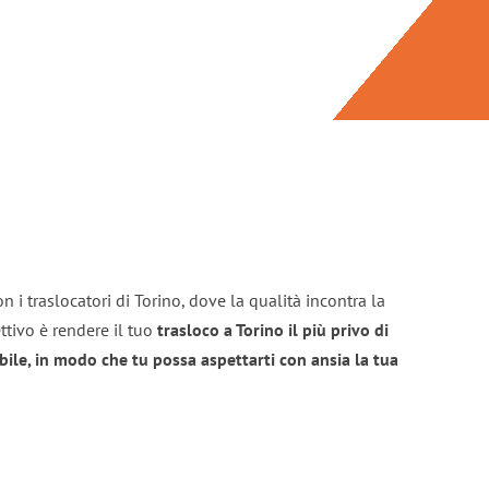
 i traslocatori di Torino, dove la qualità incontra la
ttivo è rendere il tuo
trasloco a Torino il più privo di
bile, in modo che tu possa aspettarti con ansia la tua