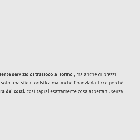
llente
servizio di trasloco
a
Torino
, ma anche di prezzi
 solo una sfida logistica ma anche finanziaria. Ecco perché
a dei costi,
così saprai esattamente cosa aspettarti, senza