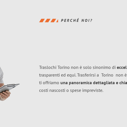
PERCHÉ NOI?
Traslochi Torino non è solo sinonimo di
ecce
trasparenti ed equi. Trasferirsi a
Torino
non è
ti offriamo
una panoramica dettagliata e chiar
costi nascosti o spese impreviste.