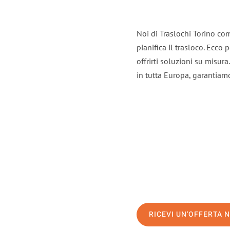
Noi di Traslochi Torino co
pianifica il trasloco. Ecco
offrirti soluzioni su misura
in tutta Europa, garantiamo 
RICEVI UN'OFFERTA 