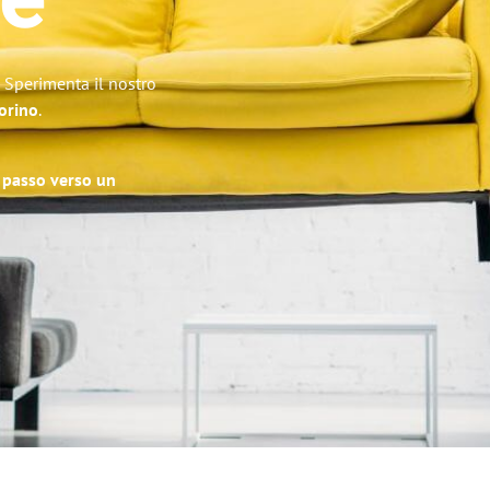
te
! Sperimenta il nostro
Torino
.
o passo verso un