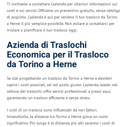
Ti invitiamo a contattare l’azienda per ulteriori informazioni sui
costi e sui servizi. Offriamo un preventivo gratuito, senza obbligo
di acquisto. L’azienda è qui per rendere il tuo trasloco da Torino
a Herne il più semplice possibile. Non esitare a contattarci per
iniziare a pianificare il tuo trasloco oggi.
Azienda di Traslochi
Economica per il Trasloco
da Torino a Herne
Se stai progettando un trasloco da Torino a Herne e desideri
capire i costi associati, sei nel posto giusto. L’azienda, leader nel
settore dei traslochi, offre servizi professionali a prezzi equi,
garantendo un trasloco efficiente e senza stress.
I costi di un trasloco sono influenzati da vari fattori.
Innanzitutto, la distanza tra Torino e Herne gioca un ruolo
significativo. Più lunga è la distanza, più alti saranno i costi di