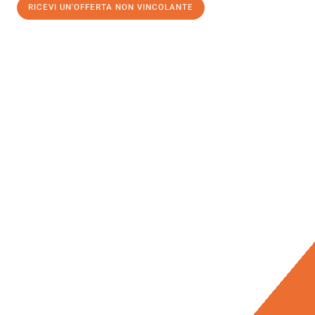
RICEVI UN'OFFERTA NON VINCOLANTE