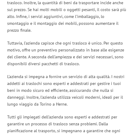
trasloco. Inoltre, la quantità di beni da trasportare incide anche
sul prezzo. Se hai molti mobili o oggetti pesanti, il costo sarà più
alto. Infine, i servizi aggiuntivi, come l’imballaggio, lo
smontaggio e il montaggio dei mobili, possono aumentare il
prezzo finale.
Tuttavia, l’azienda capisce che ogni trasloco è unico. Per questo
motivo, offre un preventivo personalizzato in base alle esigenze
del cliente. A seconda dell’ampiezza e dei servizi necessari, sono
disponibili diversi pacchetti di trasloco.
L’azienda si impegna a fornire un servizio di alta qualità. I nostri
addetti ai traslochi sono esperti e addestrati per gestire i tuoi
beni in modo sicuro ed efficiente, assicurando che nulla si
danneggi. Inoltre, l’azienda utilizza veicoli moderni, ideali per il
lungo viaggio da Torino a Herne.
Tutti gli impiegati dell’azienda sono esperti e addestrati per
garantire un processo di trasloco senza problemi. Dalla
pianificazione al trasporto, si impegnano a garantire che ogni