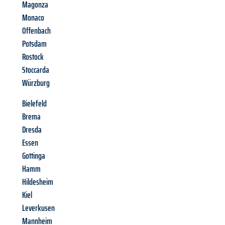
Magonza
Monaco
Offenbach
Potsdam
Rostock
Stoccarda
Würzburg
Bielefeld
Brema
Dresda
Essen
Gottinga
Hamm
Hildesheim
Kiel
Leverkusen
Mannheim