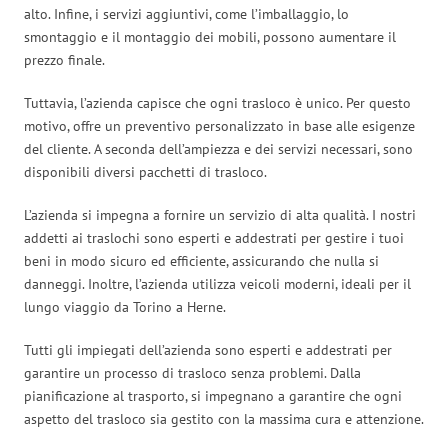
alto. Infine, i servizi aggiuntivi, come l’imballaggio, lo
smontaggio e il montaggio dei mobili, possono aumentare il
prezzo finale.
Tuttavia, l’azienda capisce che ogni trasloco è unico. Per questo
motivo, offre un preventivo personalizzato in base alle esigenze
del cliente. A seconda dell’ampiezza e dei servizi necessari, sono
disponibili diversi pacchetti di trasloco.
L’azienda si impegna a fornire un servizio di alta qualità. I nostri
addetti ai traslochi sono esperti e addestrati per gestire i tuoi
beni in modo sicuro ed efficiente, assicurando che nulla si
danneggi. Inoltre, l’azienda utilizza veicoli moderni, ideali per il
lungo viaggio da Torino a Herne.
Tutti gli impiegati dell’azienda sono esperti e addestrati per
garantire un processo di trasloco senza problemi. Dalla
pianificazione al trasporto, si impegnano a garantire che ogni
aspetto del trasloco sia gestito con la massima cura e attenzione.