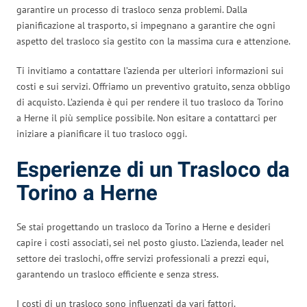
garantire un processo di trasloco senza problemi. Dalla
pianificazione al trasporto, si impegnano a garantire che ogni
aspetto del trasloco sia gestito con la massima cura e attenzione.
Ti invitiamo a contattare l’azienda per ulteriori informazioni sui
costi e sui servizi. Offriamo un preventivo gratuito, senza obbligo
di acquisto. L’azienda è qui per rendere il tuo trasloco da Torino
a Herne il più semplice possibile. Non esitare a contattarci per
iniziare a pianificare il tuo trasloco oggi.
Esperienze di un Trasloco da
Torino a Herne
Se stai progettando un trasloco da Torino a Herne e desideri
capire i costi associati, sei nel posto giusto. L’azienda, leader nel
settore dei traslochi, offre servizi professionali a prezzi equi,
garantendo un trasloco efficiente e senza stress.
I costi di un trasloco sono influenzati da vari fattori.