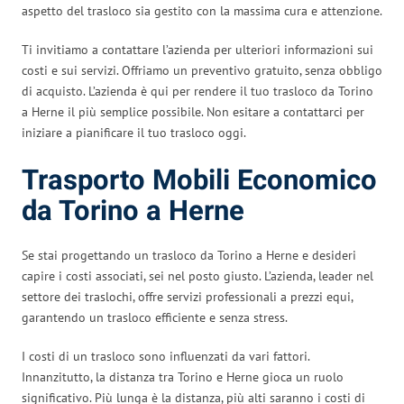
aspetto del trasloco sia gestito con la massima cura e attenzione.
Ti invitiamo a contattare l’azienda per ulteriori informazioni sui
costi e sui servizi. Offriamo un preventivo gratuito, senza obbligo
di acquisto. L’azienda è qui per rendere il tuo trasloco da Torino
a Herne il più semplice possibile. Non esitare a contattarci per
iniziare a pianificare il tuo trasloco oggi.
Trasporto Mobili Economico
da Torino a Herne
Se stai progettando un trasloco da Torino a Herne e desideri
capire i costi associati, sei nel posto giusto. L’azienda, leader nel
settore dei traslochi, offre servizi professionali a prezzi equi,
garantendo un trasloco efficiente e senza stress.
I costi di un trasloco sono influenzati da vari fattori.
Innanzitutto, la distanza tra Torino e Herne gioca un ruolo
significativo. Più lunga è la distanza, più alti saranno i costi di