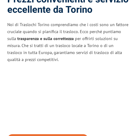
eccellente da Torino
Noi di Traslochi Torino comprendiamo che i costi sono un fattore
cruciale quando si pianifica il trasloco. Ecco perché puntiamo
sulla
trasparenza e sulla correttezza
per offrirti soluzioni su
misura. Che si tratti di un trasloco locale a Torino o di un
trasloco in tutta Europa, garantiamo servizi di trasloco di alta
qualità a prezzi competitivi.