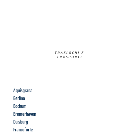
TRASLOCHI E
TRASPORTI​
Aquisgrana
Berlino
Bochum
Bremerhaven
Duisburg
Francoforte