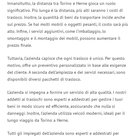
Innanzitutto, la distanza tra Torino e Herne gioca un ruolo
significativo. Più lunga è la distanza, più alti saranno i costi di
trasloco. Inoltre, la quantità di beni da trasportare incide anche
sul prezzo. Se hai molti mobili o oggetti pesanti, il costo sarà più
alto. Infine, i servizi aggiuntivi, come l’imballaggio, lo
smontaggio e il montaggio dei mobili, possono aumentare il
prezzo finale.
Tuttavia, l’azienda capisce che ogni trasloco è unico. Per questo
motivo, offre un preventivo personalizzato in base alle esigenze
del cliente. A seconda dell’ampiezza e dei servizi necessari, sono
disponibili diversi pacchetti di trasloco.
L’azienda si impegna a fornire un servizio di alta qualità. I nostri
addetti ai traslochi sono esperti e addestrati per gestire i tuoi
beni in modo sicuro ed efficiente, assicurando che nulla si
danneggi. Inoltre, l’azienda utilizza veicoli moderni, ideali per il
lungo viaggio da Torino a Herne.
Tutti gli impiegati dell’azienda sono esperti e addestrati per