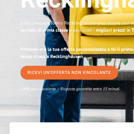
Recklingh
Il tuo trasloco Torino Recklinghausen può essere così fa
servizio di prima classe
e assicurati i
migliori prezzi in 
Richiedo ora la tua offerta personalizzata e fai il prim
senza stress a Recklinghausen
RICEVI UN'OFFERTA NON VINCOLANTE
100% non vincolante – Risposta garantita entro 15 minuti.