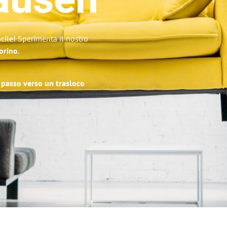
ausen
cile! Sperimenta il nostro
Torino
.
o passo verso un trasloco