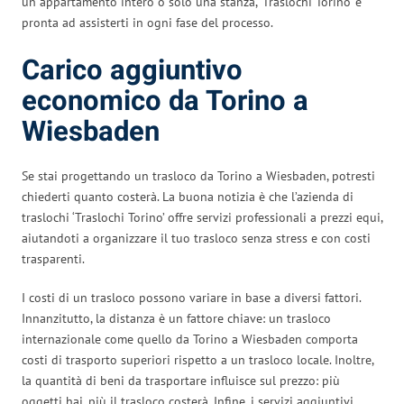
un appartamento intero o solo una stanza, ‘Traslochi Torino’ è
pronta ad assisterti in ogni fase del processo.
Carico aggiuntivo
economico da Torino a
Wiesbaden
Se stai progettando un trasloco da Torino a Wiesbaden, potresti
chiederti quanto costerà. La buona notizia è che l’azienda di
traslochi ‘Traslochi Torino’ offre servizi professionali a prezzi equi,
aiutandoti a organizzare il tuo trasloco senza stress e con costi
trasparenti.
I costi di un trasloco possono variare in base a diversi fattori.
Innanzitutto, la distanza è un fattore chiave: un trasloco
internazionale come quello da Torino a Wiesbaden comporta
costi di trasporto superiori rispetto a un trasloco locale. Inoltre,
la quantità di beni da trasportare influisce sul prezzo: più
oggetti hai, più il trasloco costerà. Infine, i servizi aggiuntivi,