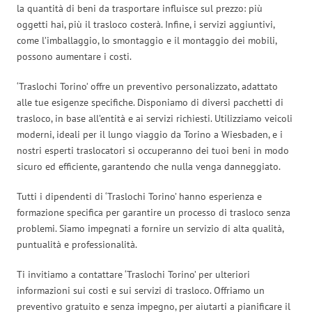
la quantità di beni da trasportare influisce sul prezzo: più
oggetti hai, più il trasloco costerà. Infine, i servizi aggiuntivi,
come l’imballaggio, lo smontaggio e il montaggio dei mobili,
possono aumentare i costi.
‘Traslochi Torino’ offre un preventivo personalizzato, adattato
alle tue esigenze specifiche. Disponiamo di diversi pacchetti di
trasloco, in base all’entità e ai servizi richiesti. Utilizziamo veicoli
moderni, ideali per il lungo viaggio da Torino a Wiesbaden, e i
nostri esperti traslocatori si occuperanno dei tuoi beni in modo
sicuro ed efficiente, garantendo che nulla venga danneggiato.
Tutti i dipendenti di ‘Traslochi Torino’ hanno esperienza e
formazione specifica per garantire un processo di trasloco senza
problemi. Siamo impegnati a fornire un servizio di alta qualità,
puntualità e professionalità.
Ti invitiamo a contattare ‘Traslochi Torino’ per ulteriori
informazioni sui costi e sui servizi di trasloco. Offriamo un
preventivo gratuito e senza impegno, per aiutarti a pianificare il