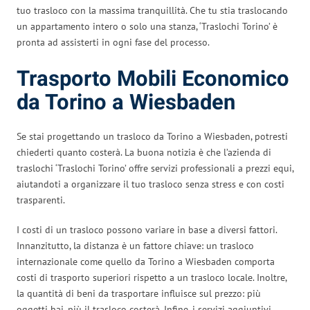
tuo trasloco con la massima tranquillità. Che tu stia traslocando
un appartamento intero o solo una stanza, ‘Traslochi Torino’ è
pronta ad assisterti in ogni fase del processo.
Trasporto Mobili Economico
da Torino a Wiesbaden
Se stai progettando un trasloco da Torino a Wiesbaden, potresti
chiederti quanto costerà. La buona notizia è che l’azienda di
traslochi ‘Traslochi Torino’ offre servizi professionali a prezzi equi,
aiutandoti a organizzare il tuo trasloco senza stress e con costi
trasparenti.
I costi di un trasloco possono variare in base a diversi fattori.
Innanzitutto, la distanza è un fattore chiave: un trasloco
internazionale come quello da Torino a Wiesbaden comporta
costi di trasporto superiori rispetto a un trasloco locale. Inoltre,
la quantità di beni da trasportare influisce sul prezzo: più
oggetti hai, più il trasloco costerà. Infine, i servizi aggiuntivi,