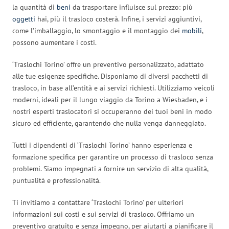
la quantità di
beni
da trasportare influisce sul prezzo: più
oggetti
hai, più il trasloco costerà. Infine, i servizi aggiuntivi,
come l’imballaggio, lo smontaggio e il montaggio dei
mobili
,
possono aumentare i costi.
‘Traslochi Torino’ offre un preventivo personalizzato, adattato
alle tue esigenze specifiche. Disponiamo di diversi pacchetti di
trasloco, in base all’entità e ai servizi richiesti. Utilizziamo veicoli
moderni, ideali per il lungo viaggio da Torino a Wiesbaden, e i
nostri esperti traslocatori si occuperanno dei tuoi beni in modo
sicuro ed efficiente, garantendo che nulla venga danneggiato.
Tutti i dipendenti di ‘Traslochi Torino’ hanno esperienza e
formazione specifica per garantire un processo di trasloco senza
problemi. Siamo impegnati a fornire un servizio di alta qualità,
puntualità e professionalità.
Ti invitiamo a contattare ‘Traslochi Torino’ per ulteriori
informazioni sui costi e sui servizi di trasloco. Offriamo un
preventivo gratuito e senza impegno, per aiutarti a pianificare il