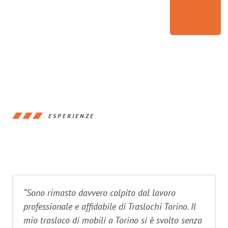
ESPERIENZE
“Sono rimasto davvero colpito dal lavoro
professionale e affidabile di Traslochi Torino. Il
mio trasloco di mobili a Torino si è svolto senza