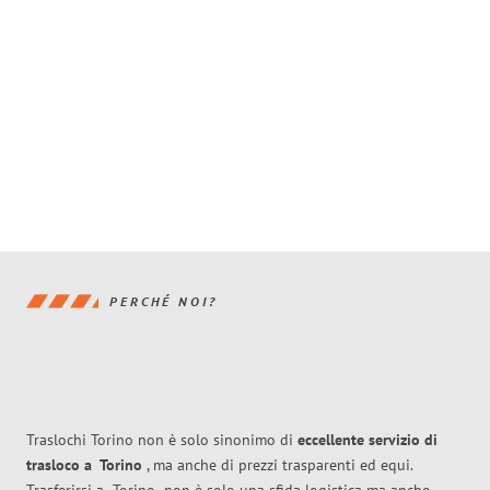
PERCHÉ NOI?
Traslochi Torino non è solo sinonimo di
eccellente
servizio di
trasloco
a
Torino
, ma anche di prezzi trasparenti ed equi.