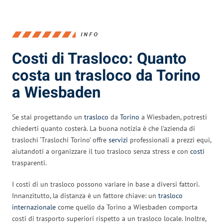
INFO
Costi di Trasloco: Quanto
costa un trasloco da Torino
a Wiesbaden
Se stai progettando un
trasloco
da
Torino
a Wiesbaden, potresti
chiederti quanto costerà. La buona notizia è che l’azienda di
traslochi ‘Traslochi Torino’ offre
servizi
professionali a prezzi equi,
aiutandoti a organizzare il tuo trasloco senza stress e con
costi
trasparenti.
I costi di un trasloco possono variare in base a diversi fattori.
Innanzitutto, la distanza è un fattore chiave: un
trasloco
internazionale
come quello da Torino a Wiesbaden comporta
costi di trasporto superiori rispetto a un trasloco locale. Inoltre,