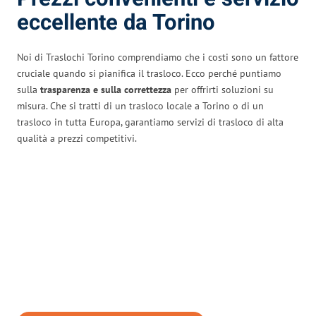
eccellente da Torino
Noi di Traslochi Torino comprendiamo che i costi sono un fattore
cruciale quando si pianifica il trasloco. Ecco perché puntiamo
sulla
trasparenza e sulla correttezza
per offrirti soluzioni su
misura. Che si tratti di un trasloco locale a Torino o di un
trasloco in tutta Europa, garantiamo servizi di trasloco di alta
qualità a prezzi competitivi.