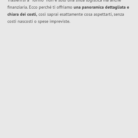
Trasferirsi a
Torino
non è solo una sfida logistica ma anche
finanziaria. Ecco perché ti offriamo
una panoramica dettagliata e
chiara dei costi,
così saprai esattamente cosa aspettarti, senza
costi nascosti o spese impreviste.