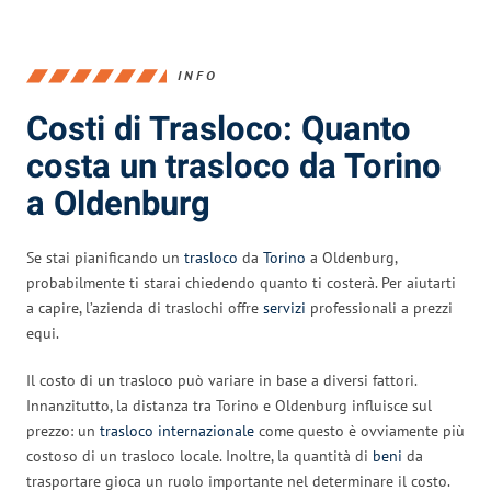
INFO
Costi di Trasloco: Quanto
costa un trasloco da Torino
a Oldenburg
Se stai pianificando un
trasloco
da
Torino
a Oldenburg,
probabilmente ti starai chiedendo quanto ti costerà. Per aiutarti
a capire, l’azienda di traslochi offre
servizi
professionali a prezzi
equi.
Il costo di un trasloco può variare in base a diversi fattori.
Innanzitutto, la distanza tra Torino e Oldenburg influisce sul
prezzo: un
trasloco internazionale
come questo è ovviamente più
costoso di un trasloco locale. Inoltre, la quantità di
beni
da
trasportare gioca un ruolo importante nel determinare il costo.