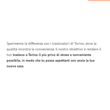
Sperimenta la differenza con i traslocatori di Torino, dove la
qualità incontra la convenienza. Il nostro obiettivo è rendere il
tuo
trasloco a Torino il più privo di stress e conveniente
possibile, in modo che tu possa aspettarti con ansia la tua
nuova casa.