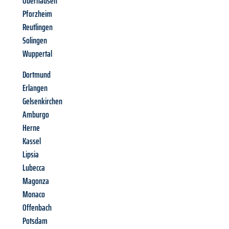
Oberhausen
Pforzheim
Reutlingen
Solingen
Wuppertal
Dortmund
Erlangen
Gelsenkirchen
Amburgo
Herne
Kassel
Lipsia
Lubecca
Magonza
Monaco
Offenbach
Potsdam