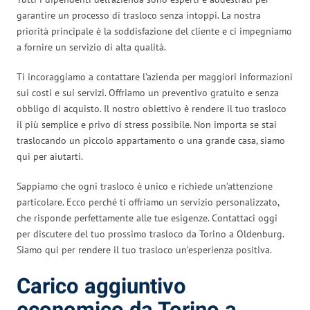
garantire un processo di trasloco senza intoppi. La nostra
priorità principale è la soddisfazione del cliente e ci impegniamo
a fornire un servizio di alta qualità.
Ti incoraggiamo a contattare l’azienda per maggiori informazioni
sui costi e sui servizi. Offriamo un preventivo gratuito e senza
obbligo di acquisto. Il nostro obiettivo è rendere il tuo trasloco
il più semplice e privo di stress possibile. Non importa se stai
traslocando un piccolo appartamento o una grande casa, siamo
qui per aiutarti.
Sappiamo che ogni trasloco è unico e richiede un’attenzione
particolare. Ecco perché ti offriamo un servizio personalizzato,
che risponde perfettamente alle tue esigenze. Contattaci oggi
per discutere del tuo prossimo trasloco da Torino a Oldenburg.
Siamo qui per rendere il tuo trasloco un’esperienza positiva.
Carico aggiuntivo