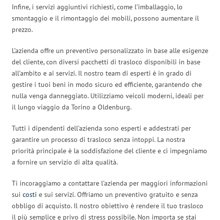
Infine, i servizi aggiuntivi richiesti, come l’imballaggio, lo
smontaggio e il rimontaggio dei mobili, possono aumentare il
prezzo.
L’azienda offre un preventivo personalizzato in base alle esigenze
del cliente, con diversi pacchetti di trasloco disponibili in base
all’ambito e ai servizi. Il nostro team di esperti è in grado di
gestire i tuoi beni in modo sicuro ed efficiente, garantendo che
nulla venga danneggiato. Utilizziamo veicoli moderni, ideali per
il lungo viaggio da Torino a Oldenburg.
Tutti i dipendenti dell’azienda sono esperti e addestrati per
garantire un processo di trasloco senza intoppi. La nostra
priorità principale è la soddisfazione del cliente e ci impegniamo
a fornire un servizio di alta qualità.
Ti incoraggiamo a contattare l’azienda per maggiori informazioni
sui
costi
e sui servizi. Offriamo un preventivo gratuito e senza
obbligo di acquisto. Il nostro obiettivo è rendere il tuo trasloco
il più semplice e privo di stress possibile. Non importa se stai