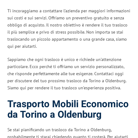
Ti incoraggiamo a contattare l’azienda per maggiori informazioni
sui costi e sui servizi. Offriamo un preventivo gratuito e senza
obbligo di acquisto. Il nostro obiettivo è rendere il tuo trasloco
il più semplice e privo di stress possibile. Non importa se stai
traslocando un piccolo appartamento o una grande casa, siamo
qui per aiutarti.
Sappiamo che ogni trasloco è unico e richiede un’attenzione
particolare. Ecco perché ti offriamo un servizio personalizzato,
che risponde perfettamente alle tue esigenze. Contattaci oggi
per discutere del tuo prossimo trasloco da Torino a Oldenburg.
Siamo qui per rendere il tuo trasloco un’esperienza positiva.
Trasporto Mobili Economico
da Torino a Oldenburg
Se stai pianificando un trasloco da Torino a Oldenburg,
probabilmente ti starai chiedendo quanto ti costerà. Per aiutarti