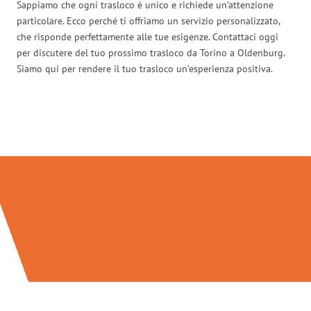
Sappiamo che ogni trasloco è unico e richiede un’attenzione
particolare. Ecco perché ti offriamo un servizio personalizzato,
che risponde perfettamente alle tue esigenze. Contattaci oggi
per discutere del tuo prossimo trasloco da Torino a Oldenburg.
Siamo qui per rendere il tuo trasloco un’esperienza positiva.
Traslochi Torino in numeri: