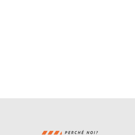
PERCHÉ NOI?