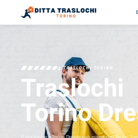
TRASLOCHI TORINO
Traslochi
Torino
Dre
Il tuo trasloco Torino Dresda può essere così facile! Spe