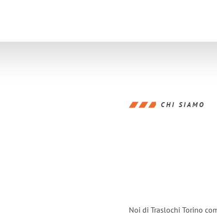
CHI SIAMO
Noi di Traslochi Torino co