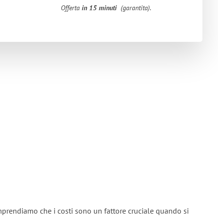
Offerta
in 15 minuti
(garantita).
mprendiamo che i costi sono un fattore cruciale quando si