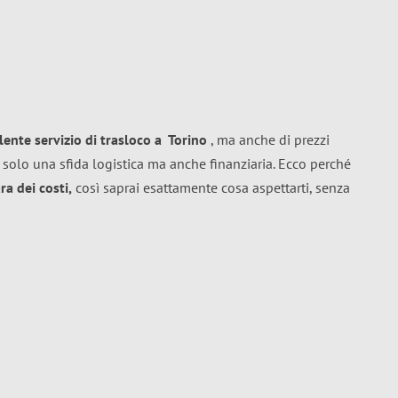
llente
servizio di trasloco
a
Torino
, ma anche di prezzi
 solo una sfida logistica ma anche finanziaria. Ecco perché
a dei costi,
così saprai esattamente cosa aspettarti, senza