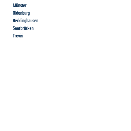
Münster
Oldenburg
Recklinghausen
Saarbrücken
Treviri
Richiedi ora la tua
offerta
al
miglior
prezzo !
Inviateci adesso la vostra richiesta non vincolante e
assicuratevi la vostra
offerta di trasloco per le vostre esigenze
a Torino
al miglior prezzo! Approfitta dell’occasione per