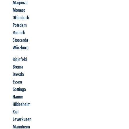
Magonza
Monaco
Offenbach
Potsdam
Rostock
Stoccarda
Würzburg
Bielefeld
Brema
Dresda
Essen
Gottinga
Hamm
Hildesheim
Kiel
Leverkusen
Mannheim