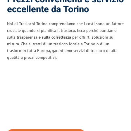
eccellente da Torino
Noi di Traslochi Torino comprendiamo che i costi sono un fattore
cruciale quando si pianifica il trasloco. Ecco perché puntiamo
sulla
trasparenza e sulla correttezza
per offrirti soluzioni su
misura. Che si tratti di un trasloco locale a Torino o di un
trasloco in tutta Europa, garantiamo servizi di trasloco di alta
qualità a prezzi competitivi.