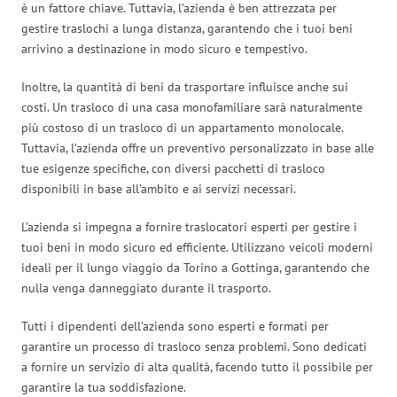
è un fattore chiave. Tuttavia, l’azienda è ben attrezzata per
gestire traslochi a lunga distanza, garantendo che i tuoi beni
arrivino a destinazione in modo sicuro e tempestivo.
Inoltre, la quantità di beni da trasportare influisce anche sui
costi. Un trasloco di una casa monofamiliare sarà naturalmente
più costoso di un trasloco di un appartamento monolocale.
Tuttavia, l’azienda offre un preventivo personalizzato in base alle
tue esigenze specifiche, con diversi pacchetti di trasloco
disponibili in base all’ambito e ai servizi necessari.
L’azienda si impegna a fornire traslocatori esperti per gestire i
tuoi beni in modo sicuro ed efficiente. Utilizzano veicoli moderni
ideali per il lungo viaggio da Torino a Gottinga, garantendo che
nulla venga danneggiato durante il trasporto.
Tutti i dipendenti dell’azienda sono esperti e formati per
garantire un processo di trasloco senza problemi. Sono dedicati
a fornire un servizio di alta qualità, facendo tutto il possibile per
garantire la tua soddisfazione.