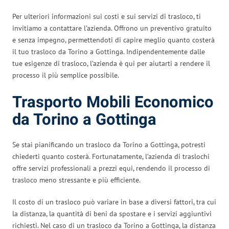
Per ulteriori informazioni sui costi e sui servizi di trasloco, ti
invitiamo a contattare l’azienda. Offrono un preventivo gratuito
e senza impegno, permettendoti di capire meglio quanto costerà
il tuo trasloco da Torino a Gottinga. Indipendentemente dalle
tue esigenze di trasloco, l’azienda è qui per aiutarti a rendere il
processo il più semplice possibile.
Trasporto Mobili Economico
da Torino a Gottinga
Se stai pianificando un trasloco da Torino a Gottinga, potresti
chiederti quanto costerà. Fortunatamente, l’azienda di traslochi
offre servizi professionali a prezzi equi, rendendo il processo di
trasloco meno stressante e più efficiente.
Il costo di un trasloco può variare in base a diversi fattori, tra cui
la distanza, la quantità di beni da spostare e i servizi aggiuntivi
richiesti. Nel caso di un trasloco da Torino a Gottinga, la distanza