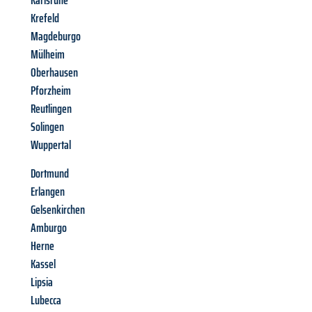
Karlsruhe
Krefeld
Magdeburgo
Mülheim
Oberhausen
Pforzheim
Reutlingen
Solingen
Wuppertal
Dortmund
Erlangen
Gelsenkirchen
Amburgo
Herne
Kassel
Lipsia
Lubecca