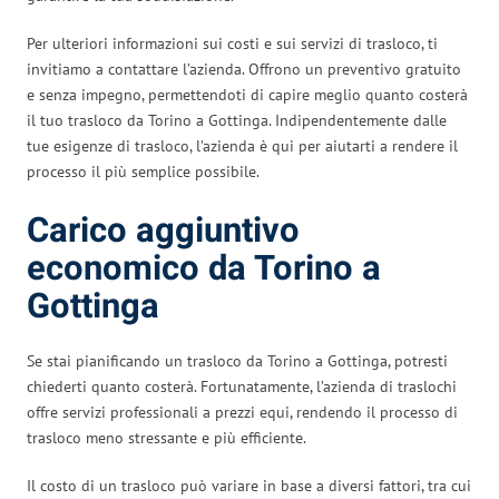
Per ulteriori informazioni sui costi e sui servizi di trasloco, ti
invitiamo a contattare l’azienda. Offrono un preventivo gratuito
e senza impegno, permettendoti di capire meglio quanto costerà
il tuo trasloco da Torino a Gottinga. Indipendentemente dalle
tue esigenze di trasloco, l’azienda è qui per aiutarti a rendere il
processo il più semplice possibile.
Carico aggiuntivo
economico da Torino a
Gottinga
Se stai pianificando un trasloco da Torino a Gottinga, potresti
chiederti quanto costerà. Fortunatamente, l’azienda di traslochi
offre servizi professionali a prezzi equi, rendendo il processo di
trasloco meno stressante e più efficiente.
Il costo di un trasloco può variare in base a diversi fattori, tra cui