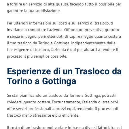
a fornire un servizio di alta qualità, facendo tutto il possibile per
garantire la tua soddisfazione.
Per ulteriori informazioni sui costi e sui servizi di trasloco, ti
invitiamo a contattare l’azienda. Offrono un preventivo gratuito
e senza impegno, permettendoti di capire meglio quanto costerà
il tuo trasloco da Torino a Gottinga. Indipendentemente dalle
tue esigenze di trasloco, l’azienda è qui per aiutarti a rendere il
processo il più semplice possibile.
Esperienze di un Trasloco da
Torino a Gottinga
Se stai pianificando un trasloco da Torino a Gottinga, potresti
chiederti quanto costerà. Fortunatamente, l’azienda di traslochi
offre servizi professionali a prezzi equi, rendendo il processo di
trasloco meno stressante e più efficiente.
Il costo di un trasloco può variare in base a diversi fattori, tra cui