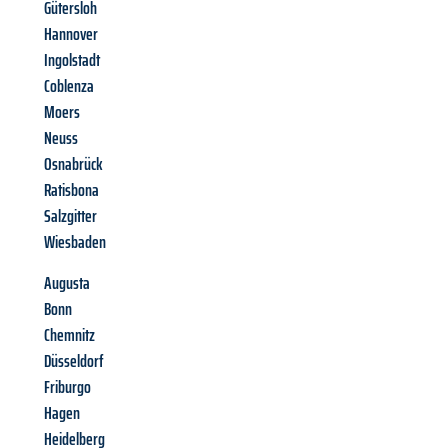
Gütersloh
Hannover
Ingolstadt
Coblenza
Moers
Neuss
Osnabrück
Ratisbona
Salzgitter
Wiesbaden
Augusta
Bonn
Chemnitz
Düsseldorf
Friburgo
Hagen
Heidelberg