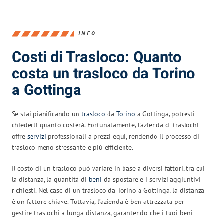
INFO
Costi di Trasloco: Quanto
costa un trasloco da Torino
a Gottinga
Se stai pianificando un
trasloco
da
Torino
a Gottinga, potresti
chiederti quanto costerà. Fortunatamente, l’azienda di traslochi
offre
servizi
professionali a prezzi equi, rendendo il processo di
trasloco meno stressante e più efficiente.
Il costo di un trasloco può variare in base a diversi fattori, tra cui
la distanza, la quantità di
beni
da spostare e i servizi aggiuntivi
richiesti. Nel caso di un trasloco da Torino a Gottinga, la distanza
è un fattore chiave. Tuttavia, l’azienda è ben attrezzata per
gestire traslochi a lunga distanza, garantendo che i tuoi beni