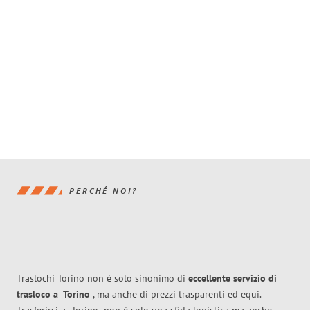
PERCHÉ NOI?
Traslochi Torino non è solo sinonimo di
eccellente
servizio di
trasloco
a
Torino
, ma anche di prezzi trasparenti ed equi.