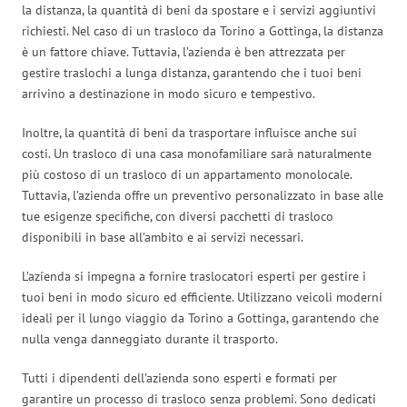
la distanza, la quantità di beni da spostare e i servizi aggiuntivi
richiesti. Nel caso di un trasloco da Torino a Gottinga, la distanza
è un fattore chiave. Tuttavia, l’azienda è ben attrezzata per
gestire traslochi a lunga distanza, garantendo che i tuoi beni
arrivino a destinazione in modo sicuro e tempestivo.
Inoltre, la quantità di beni da trasportare influisce anche sui
costi. Un trasloco di una casa monofamiliare sarà naturalmente
più costoso di un trasloco di un appartamento monolocale.
Tuttavia, l’azienda offre un preventivo personalizzato in base alle
tue esigenze specifiche, con diversi pacchetti di trasloco
disponibili in base all’ambito e ai servizi necessari.
L’azienda si impegna a fornire traslocatori esperti per gestire i
tuoi beni in modo sicuro ed efficiente. Utilizzano veicoli moderni
ideali per il lungo viaggio da Torino a Gottinga, garantendo che
nulla venga danneggiato durante il trasporto.
Tutti i dipendenti dell’azienda sono esperti e formati per
garantire un processo di trasloco senza problemi. Sono dedicati