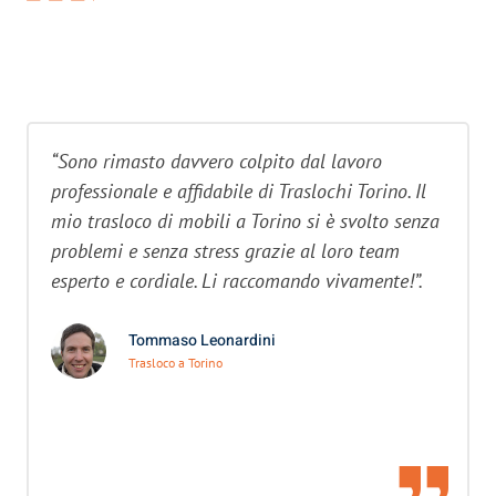
“Sono rimasto davvero colpito dal lavoro
professionale e affidabile di Traslochi Torino. Il
mio trasloco di mobili a Torino si è svolto senza
problemi e senza stress grazie al loro team
esperto e cordiale. Li raccomando vivamente!”.
Tommaso Leonardini
Trasloco a Torino