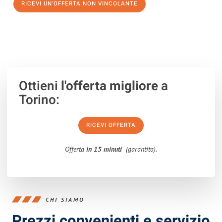
RICEVI UN'OFFERTA NON VINCOLANTE
100% non vincolante – Risposta garantita entro 15 minuti.
Ottieni
l'offerta migliore
a
Torino:
RICEVI OFFERTA
Offerta
in 15 minuti
(garantita).
CHI SIAMO
Prezzi convenienti e servizio