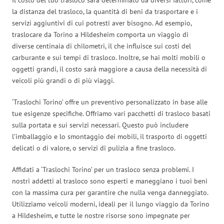
la distanza del trasloco, la quantità di beni da trasportare e i
servizi aggiuntivi di cui potresti aver bisogno. Ad esempio,
traslocare da Torino a Hildesheim comporta un viaggio di
diverse centinaia di chilometri, il che influisce sui costi del
carburante e sui tempi di trasloco. Inoltre, se hai molti mobili o
oggetti grandi, il costo sarà maggiore a causa della necessità di
veicoli più grandi o di più viaggi.
‘Traslochi Torino’ offre un preventivo personalizzato in base alle
tue esigenze specifiche. Offriamo vari pacchetti di trasloco basati
sulla portata e sui servizi necessari. Questo può includere
l’imballaggio e lo smontaggio dei mobili, il trasporto di oggetti
delicati o di valore, o servizi di pulizia a fine trasloco.
Affidati a ‘Traslochi Torino’ per un trasloco senza problemi. I
nostri addetti al trasloco sono esperti e maneggiano i tuoi beni
con la massima cura per garantire che nulla venga danneggiato.
Utilizziamo veicoli moderni, ideali per il lungo viaggio da Torino
a Hildesheim, e tutte le nostre risorse sono impegnate per