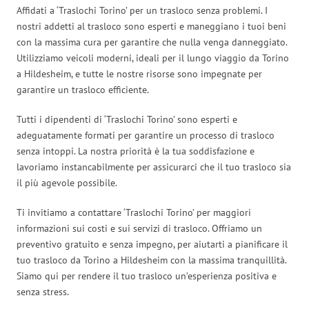
Affidati a ‘Traslochi Torino’ per un trasloco senza problemi. I
nostri addetti al trasloco sono esperti e maneggiano i tuoi beni
con la massima cura per garantire che nulla venga danneggiato.
Utilizziamo veicoli moderni, ideali per il lungo viaggio da Torino
a Hildesheim, e tutte le nostre risorse sono impegnate per
garantire un trasloco efficiente.
Tutti i dipendenti di ‘Traslochi Torino’ sono esperti e
adeguatamente formati per garantire un processo di trasloco
senza intoppi. La nostra priorità è la tua soddisfazione e
lavoriamo instancabilmente per assicurarci che il tuo trasloco sia
il più agevole possibile.
Ti invitiamo a contattare ‘Traslochi Torino’ per maggiori
informazioni sui costi e sui servizi di trasloco. Offriamo un
preventivo gratuito e senza impegno, per aiutarti a pianificare il
tuo trasloco da Torino a Hildesheim con la massima tranquillità.
Siamo qui per rendere il tuo trasloco un’esperienza positiva e
senza stress.