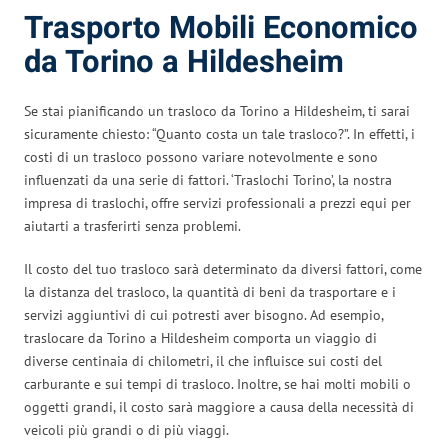
Trasporto Mobili Economico
da Torino a Hildesheim
Se stai pianificando un trasloco da Torino a Hildesheim, ti sarai
sicuramente chiesto: “Quanto costa un tale trasloco?”. In effetti, i
costi di un trasloco possono variare notevolmente e sono
influenzati da una serie di fattori. ‘Traslochi Torino’, la nostra
impresa di traslochi, offre servizi professionali a prezzi equi per
aiutarti a trasferirti senza problemi.
Il costo del tuo trasloco sarà determinato da diversi fattori, come
la distanza del trasloco, la quantità di beni da trasportare e i
servizi aggiuntivi di cui potresti aver bisogno. Ad esempio,
traslocare da Torino a Hildesheim comporta un viaggio di
diverse centinaia di chilometri, il che influisce sui costi del
carburante e sui tempi di trasloco. Inoltre, se hai molti mobili o
oggetti grandi, il costo sarà maggiore a causa della necessità di
veicoli più grandi o di più viaggi.