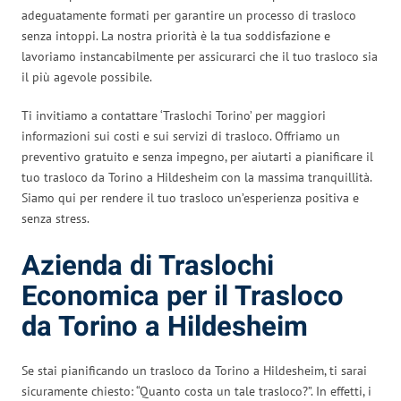
adeguatamente formati per garantire un processo di trasloco
senza intoppi. La nostra priorità è la tua soddisfazione e
lavoriamo instancabilmente per assicurarci che il tuo trasloco sia
il più agevole possibile.
Ti invitiamo a contattare ‘Traslochi Torino’ per maggiori
informazioni sui costi e sui servizi di trasloco. Offriamo un
preventivo gratuito e senza impegno, per aiutarti a pianificare il
tuo trasloco da Torino a Hildesheim con la massima tranquillità.
Siamo qui per rendere il tuo trasloco un’esperienza positiva e
senza stress.
Azienda di Traslochi
Economica per il Trasloco
da Torino a Hildesheim
Se stai pianificando un trasloco da Torino a Hildesheim, ti sarai
sicuramente chiesto: “Quanto costa un tale trasloco?”. In effetti, i