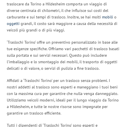
traslocare da Torino a Hildesheim comporta un viaggio di
diverse centinaia di chilometri, il che influisce sui costi del
carburante e sui tempi di trasloco. Inoltre, se hai molti
mobili
o
oggetti
grandi, il costo sarà maggiore a causa della necessità di
veicoli più grandi o di più viaggi.
‘Traslochi Torino’ offre un preventivo personalizzato in base alle
tue esigenze specifiche. Offriamo vari pacchetti di trasloco basati
sulla portata e sui servizi necessari. Questo può includere
l’imballaggio e lo smontaggio dei mobili, il trasporto di oggetti
delicati o di valore, o servizi di pulizia a fine trasloco.
Affidati a ‘Traslochi Torino’ per un trasloco senza problemi. I
nostri addetti al trasloco sono esperti e maneggiano i tuoi beni
con la massima cura per garantire che nulla venga danneggiato.
Utilizziamo veicoli moderni, ideali per il lungo viaggio da Torino
a Hildesheim, e tutte le nostre risorse sono impegnate per
garantire un trasloco efficiente.
Tutti i dipendenti di ‘Traslochi Torino’ sono esperti e