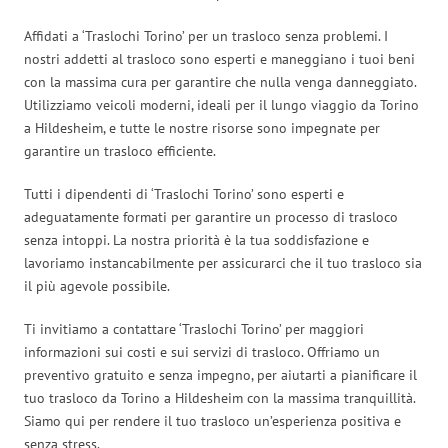
Affidati a ‘Traslochi Torino’ per un trasloco senza problemi. I
nostri addetti al trasloco sono esperti e maneggiano i tuoi beni
con la massima cura per garantire che nulla venga danneggiato.
Utilizziamo veicoli moderni, ideali per il lungo viaggio da Torino
a Hildesheim, e tutte le nostre risorse sono impegnate per
garantire un trasloco efficiente.
Tutti i dipendenti di ‘Traslochi Torino’ sono esperti e
adeguatamente formati per garantire un processo di trasloco
senza intoppi. La nostra priorità è la tua soddisfazione e
lavoriamo instancabilmente per assicurarci che il tuo trasloco sia
il più agevole possibile.
Ti invitiamo a contattare ‘Traslochi Torino’ per maggiori
informazioni sui costi e sui servizi di trasloco. Offriamo un
preventivo gratuito e senza impegno, per aiutarti a pianificare il
tuo trasloco da Torino a Hildesheim con la massima tranquillità.
Siamo qui per rendere il tuo trasloco un’esperienza positiva e
senza stress.