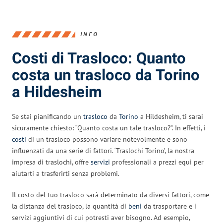
INFO
Costi di Trasloco: Quanto
costa un trasloco da Torino
a Hildesheim
Se stai pianificando un
trasloco
da
Torino
a Hildesheim, ti sarai
sicuramente chiesto: “Quanto costa un tale trasloco?”. In effetti, i
costi
di un trasloco possono variare notevolmente e sono
influenzati da una serie di fattori. ‘Traslochi Torino’, la nostra
impresa di traslochi, offre
servizi
professionali a prezzi equi per
aiutarti a trasferirti senza problemi.
Il costo del tuo trasloco sarà determinato da diversi fattori, come
la distanza del trasloco, la quantità di
beni
da trasportare e i
servizi aggiuntivi di cui potresti aver bisogno. Ad esempio,