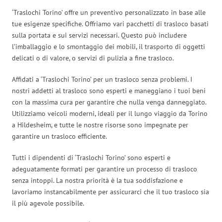
‘Traslochi Torino’ offre un preventivo personalizzato in base alle
tue esigenze specifiche. Offriamo vari pacchetti di trasloco basati
sulla portata e sui servizi necessari. Questo può includere
l’imballaggio e lo smontaggio dei mobili, il trasporto di oggetti
delicati o di valore, o servizi di pulizia a fine trasloco.
Affidati a ‘Traslochi Torino’ per un trasloco senza problemi. I
nostri addetti al trasloco sono esperti e maneggiano i tuoi beni
con la massima cura per garantire che nulla venga danneggiato.
Utilizziamo veicoli moderni, ideali per il lungo viaggio da Torino
a Hildesheim, e tutte le nostre risorse sono impegnate per
garantire un trasloco efficiente.
Tutti i dipendenti di ‘Traslochi Torino’ sono esperti e
adeguatamente formati per garantire un processo di trasloco
senza intoppi. La nostra priorità è la tua soddisfazione e
lavoriamo instancabilmente per assicurarci che il tuo trasloco sia
il più agevole possibile.